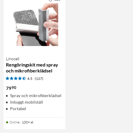
Linocell
Rengöringskit med spray
och mikrofiberklädsel
4.5
(127)
90
79
Spray och mikrofiberklädsel
Inbyggt mobilställ
Portabel
Online
:
100+ st