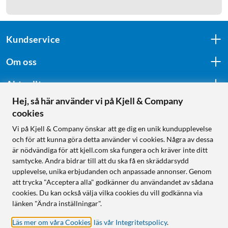
Kundservice
Om oss
Aktuellt
Hej, så här använder vi på Kjell & Company
cookies
Följ oss
Vi på Kjell & Company önskar att ge dig en unik kundupplevelse
och för att kunna göra detta använder vi cookies. Några av dessa
är nödvändiga för att kjell.com ska fungera och kräver inte ditt
samtycke. Andra bidrar till att du ska få en skräddarsydd
Handla från:
upplevelse, unika erbjudanden och anpassade annonser. Genom
att trycka "Acceptera alla" godkänner du användandet av sådana
Sverige
cookies. Du kan också välja vilka cookies du vill godkänna via
Norge
länken "Ändra inställningar".
Läs mer om våra Cookies
,
läs vår Integritetspolicy
.