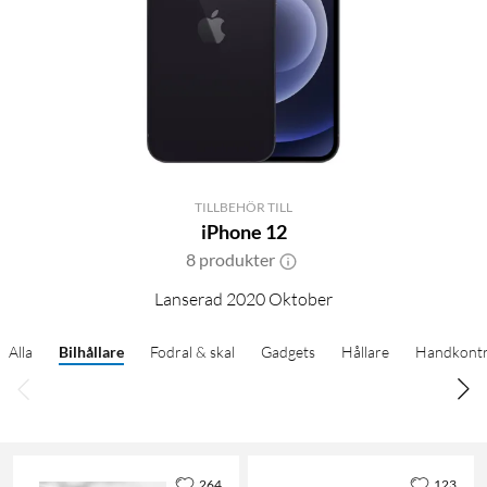
TILLBEHÖR TILL
iPhone 12
8 produkter
Lanserad 2020 Oktober
Alla
Bilhållare
Fodral & skal
Gadgets
Hållare
Handkontr
264
123