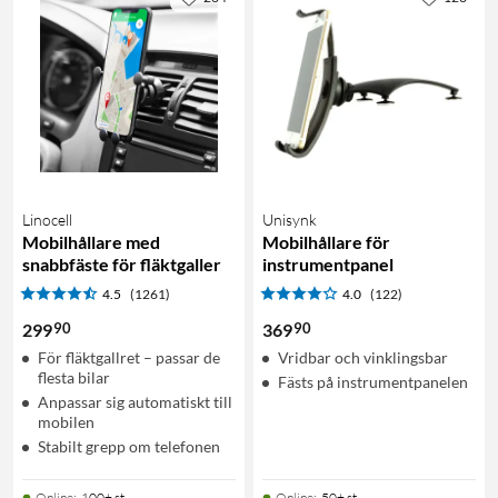
Linocell
Unisynk
Mobilhållare med
Mobilhållare för
snabbfäste för fläktgaller
instrumentpanel
4.5
(1261)
4.0
(122)
90
90
299
369
För fläktgallret – passar de
Vridbar och vinklingsbar
flesta bilar
Fästs på instrumentpanelen
Anpassar sig automatiskt till
mobilen
Stabilt grepp om telefonen
Online
:
100+ st
Online
:
50+ st