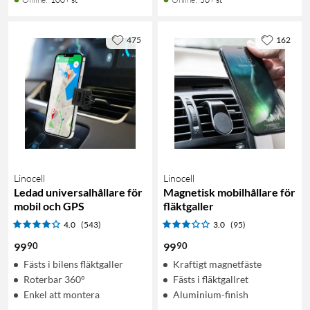
475
162
Linocell
Linocell
Ledad universalhållare för
Magnetisk mobilhållare för
mobil och GPS
fläktgaller
4.0
(543)
3.0
(95)
90
90
99
99
Fästs i bilens fläktgaller
Kraftigt magnetfäste
Roterbar 360°
Fästs i fläktgallret
Enkel att montera
Aluminium-finish