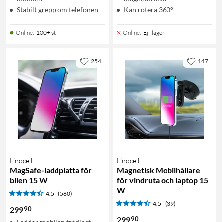
Stabilt grepp om telefonen
Kan rotera 360°
Online
:
100+ st
Online
:
Ej i lager
254
147
Linocell
Linocell
MagSafe-laddplatta för
Magnetisk Mobilhållare
bilen 15 W
för vindruta och laptop 15
W
4.5
(580)
4.5
(39)
90
299
90
299
Laddar mobilen trådlöst