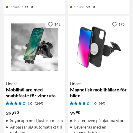
Online
:
100+ st
Online
:
50+ st
142
175
Linocell
Linocell
Mobilhållare med
Magnetisk mobilhållare för
snabbfäste för vindruta
bilen
4.0
(349)
4.0
(49)
90
90
399
99
Sugpropp med justerbar arm
Fäster även på ojämna ytor
Anpassar sig automatiskt till
Levereras med en
mobilen
magnetbricka