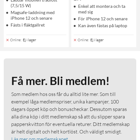
(7,5/15 W)
Enkel att montera och ta
med sig
Magsafe-laddning med
iPhone 12 och senare
För iPhone 12 och senare
Fästs i fläktgallret
Kan även fästas på laptop
Online
:
Ej i lager
Online
:
Ej i lager
Få mer. Bli medlem!
Som medlem hos oss får du alltid lite mer. Som till
exempel låga medlemspriser, unika kampanjer, 100
dagars öppet köp och bonuscheckar. Dessutom sparas
alla dina köp i ditt medlemskap så att du slipper spara
papperskvitton för eventuella returer. Ditt medlemskap
är helt digitalt och helt kortlöst. Och väldigt smidigt.
Läs mer om medlemskapet