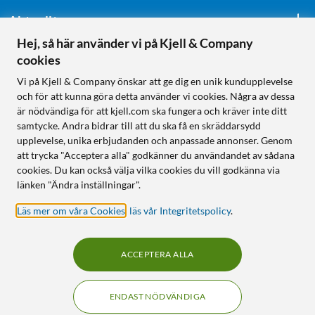
Aktuellt
Hej, så här använder vi på Kjell & Company
cookies
Följ oss
Vi på Kjell & Company önskar att ge dig en unik kundupplevelse
och för att kunna göra detta använder vi cookies. Några av dessa
är nödvändiga för att kjell.com ska fungera och kräver inte ditt
samtycke. Andra bidrar till att du ska få en skräddarsydd
Handla från:
upplevelse, unika erbjudanden och anpassade annonser. Genom
att trycka "Acceptera alla" godkänner du användandet av sådana
Sverige
cookies. Du kan också välja vilka cookies du vill godkänna via
Norge
länken "Ändra inställningar".
Läs mer om våra Cookies
,
läs vår Integritetspolicy
.
ACCEPTERA ALLA
ENDAST NÖDVÄNDIGA
KUNSKAP OCH TILLBEHÖR TILL