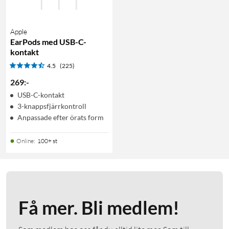
Apple
EarPods med USB-C-
kontakt
4.5
(225)
269
:
-
USB-C-kontakt
3-knappsfjärrkontroll
Anpassade efter örats form
Online
:
100+ st
Få mer. Bli medlem!