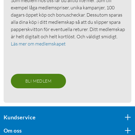
Som medlem hos oss får du alltid lite mer. Som till
exempel låga medlemspriser, unika kampanjer, 100
dagars öppet köp och bonuscheckar. Dessutom sparas
alla dina köp i ditt medlemskap så att du slipper spara
papperskvitton för eventuella returer. Ditt medlemskap
är helt digitalt och helt kortlöst. Och väldigt smidigt.
Läs mer om medlemskapet
BLI MEDLEM
Kundservice
Om oss