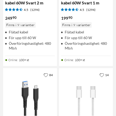
kabel 60W Svart 2 m
kabel 60W Svart 1 m
4.5
(1294)
4.5
(1294)
90
90
249
199
Finns i 9 varianter
Finns i 9 varianter
Flätad kabel
Flätad kabel
För upp till 60 W
För upp till 60 W
Överföringshastighet: 480
Överföringshastighet: 480
Mb/s
Mb/s
Online
:
100+ st
Online
:
100+ st
84
14