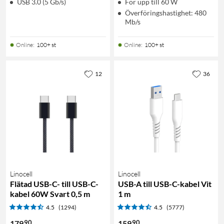
USB 3.0 (5 Gb/s)
För upp till 60 W
Överföringshastighet: 480
Mb/s
Online
:
100+ st
Online
:
100+ st
12
36
Linocell
Linocell
Flätad USB-C- till USB-C-
USB-A till USB-C-kabel Vit
kabel 60W Svart 0,5 m
1 m
4.5
(1294)
4.5
(5777)
90
90
179
159