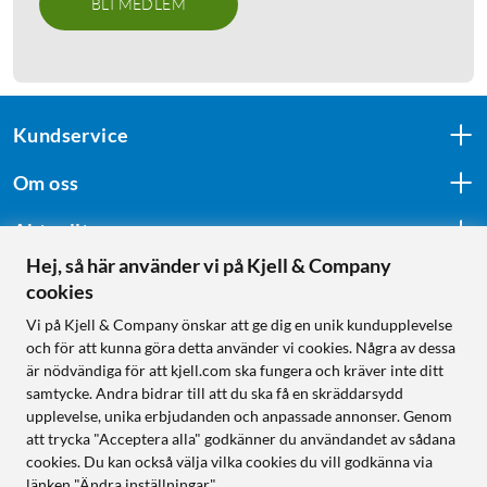
BLI MEDLEM
Kundservice
Om oss
Aktuellt
Hej, så här använder vi på Kjell & Company
cookies
Följ oss
Vi på Kjell & Company önskar att ge dig en unik kundupplevelse
och för att kunna göra detta använder vi cookies. Några av dessa
är nödvändiga för att kjell.com ska fungera och kräver inte ditt
samtycke. Andra bidrar till att du ska få en skräddarsydd
Handla från:
upplevelse, unika erbjudanden och anpassade annonser. Genom
att trycka "Acceptera alla" godkänner du användandet av sådana
Sverige
cookies. Du kan också välja vilka cookies du vill godkänna via
Norge
länken "Ändra inställningar".