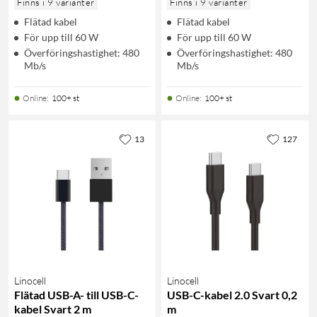
Finns i 9 varianter
Finns i 9 varianter
Flätad kabel
Flätad kabel
För upp till 60 W
För upp till 60 W
Överföringshastighet: 480
Överföringshastighet: 480
Mb/s
Mb/s
Online
:
100+ st
Online
:
100+ st
13
127
Linocell
Linocell
Flätad USB-A- till USB-C-
USB-C-kabel 2.0 Svart 0,2
kabel Svart 2 m
m