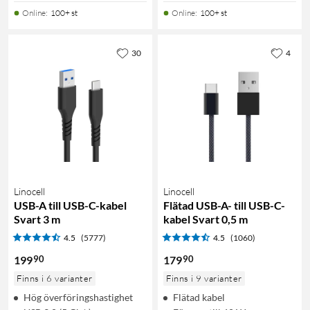
Online
:
100+ st
Online
:
100+ st
30
4
Linocell
Linocell
USB-A till USB-C-kabel
Flätad USB-A- till USB-C-
Svart 3 m
kabel Svart 0,5 m
4.5
(5777)
4.5
(1060)
90
90
199
179
Finns i 6 varianter
Finns i 9 varianter
Hög överföringshastighet
Flätad kabel