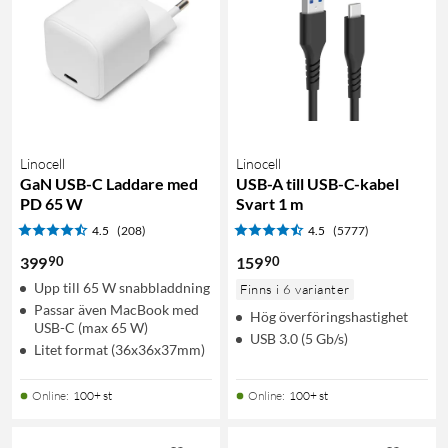
Linocell
Linocell
GaN USB-C Laddare med
USB-A till USB-C-kabel
PD 65 W
Svart 1 m
4.5
(208)
4.5
(5777)
90
90
399
159
Upp till 65 W snabbladdning
Finns i 6 varianter
Passar även MacBook med
Hög överföringshastighet
USB-C (max 65 W)
USB 3.0 (5 Gb/s)
Litet format (36x36x37mm)
Online
:
100+ st
Online
:
100+ st