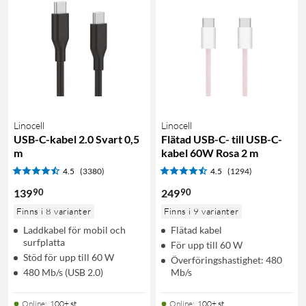
Linocell
Linocell
USB-C-kabel 2.0 Svart 0,5
Flätad USB-C- till USB-C-
m
kabel 60W Rosa 2 m
4.5
(3380)
4.5
(1294)
90
90
139
249
Finns i 8 varianter
Finns i 9 varianter
Laddkabel för mobil och
Flätad kabel
surfplatta
För upp till 60 W
Stöd för upp till 60 W
Överföringshastighet: 480
480 Mb/s (USB 2.0)
Mb/s
Online
:
100+ st
Online
:
100+ st