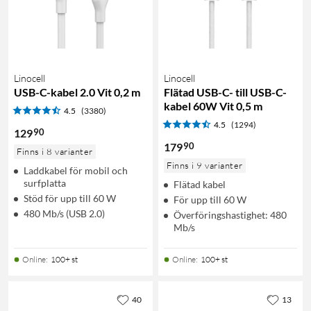
Linocell
Linocell
USB-C-kabel 2.0 Vit 0,2 m
Flätad USB-C- till USB-C-
kabel 60W Vit 0,5 m
4.5
(3380)
4.5
(1294)
90
129
90
179
Finns i 8 varianter
Finns i 9 varianter
Laddkabel för mobil och
surfplatta
Flätad kabel
Stöd för upp till 60 W
För upp till 60 W
480 Mb/s (USB 2.0)
Överföringshastighet: 480
Mb/s
Online
:
100+ st
Online
:
100+ st
40
13