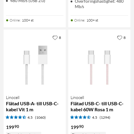
480 Mb/s (USB 2.0)
Överföringshastighet: 480
Mb/s
Online
:
100+ st
Online
:
100+ st
8
8
Linocell
Linocell
Flätad USB-A- till USB-C-
Flätad USB-C- till USB-C-
kabel Vit 1 m
kabel 60W Rosa 1 m
4.5
(1060)
4.5
(1294)
90
90
199
199