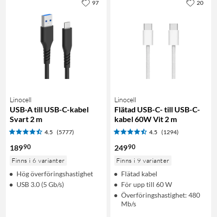
97
20
Linocell
Linocell
USB-A till USB-C-kabel
Flätad USB-C- till USB-C-
Svart 2 m
kabel 60W Vit 2 m
4.5
(5777)
4.5
(1294)
90
90
189
249
Finns i 6 varianter
Finns i 9 varianter
Hög överföringshastighet
Flätad kabel
USB 3.0 (5 Gb/s)
För upp till 60 W
Överföringshastighet: 480
Mb/s