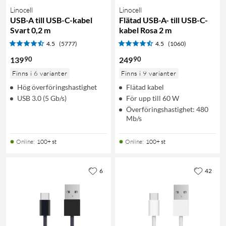
Linocell
Linocell
USB-A till USB-C-kabel
Flätad USB-A- till USB-C-
Svart 0,2 m
kabel Rosa 2 m
4.5
(5777)
4.5
(1060)
90
90
139
249
Finns i 6 varianter
Finns i 9 varianter
Hög överföringshastighet
Flätad kabel
USB 3.0 (5 Gb/s)
För upp till 60 W
Överföringshastighet: 480
Mb/s
Online
:
100+ st
Online
:
100+ st
6
42