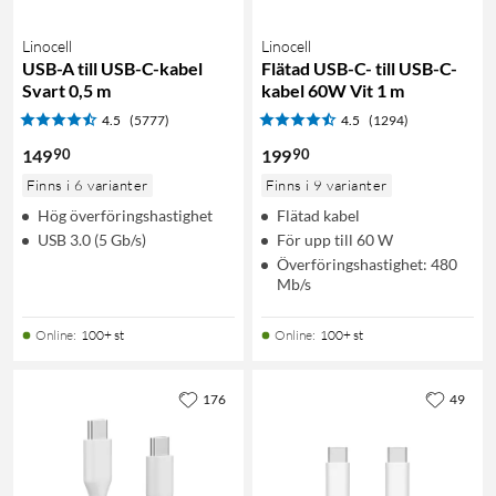
Linocell
Linocell
USB-A till USB-C-kabel
Flätad USB-C- till USB-C-
Svart 0,5 m
kabel 60W Vit 1 m
4.5
(5777)
4.5
(1294)
90
90
149
199
Finns i 6 varianter
Finns i 9 varianter
Hög överföringshastighet
Flätad kabel
USB 3.0 (5 Gb/s)
För upp till 60 W
Överföringshastighet: 480
Mb/s
Online
:
100+ st
Online
:
100+ st
176
49