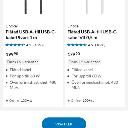
Linocell
Linocell
Flätad USB-A- till USB-C-
Flätad USB-A- till USB-C-
kabel Svart 1 m
kabel Vit 0,5 m
4.5
(1060)
4.5
(1060)
90
90
199
179
Finns i 9 varianter
Finns i 9 varianter
Flätad kabel
Flätad kabel
För upp till 60 W
För upp till 60 W
Överföringshastighet: 480
Överföringshastighet: 480
Mb/s
Mb/s
Online
:
100+ st
Online
:
100+ st
VISA FLER