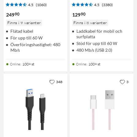
4.5
(1060)
4.5
(3380)
90
90
249
129
Finns i 9 varianter
Finns i 8 varianter
Flätad kabel
Laddkabel för mobil och
surfplatta
För upp till 60 W
Stöd för upp till 60 W
Överföringshastighet: 480
Mb/s
480 Mb/s (USB 2.0)
Online
:
100+ st
Online
:
100+ st
348
3