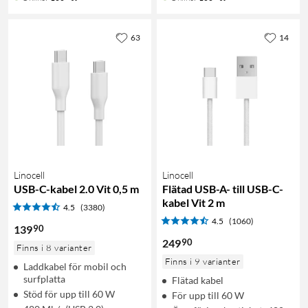
63
14
Linocell
Linocell
USB-C-kabel 2.0 Vit 0,5 m
Flätad USB-A- till USB-C-
kabel Vit 2 m
4.5
(3380)
4.5
(1060)
90
139
90
249
Finns i 8 varianter
Finns i 9 varianter
Laddkabel för mobil och
surfplatta
Flätad kabel
Stöd för upp till 60 W
För upp till 60 W