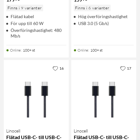
Finns i 9 varianter
Finns i 6 varianter
Flätad kabel
Hög överföringshastighet
För upp till 60 W
USB 3.0 (5 Gb/s)
Överföringshastighet: 480
Mb/s
Online
:
100+ st
Online
:
100+ st
16
17
Linocell
Linocell
Flätad USB-C- till USB-C-
Flätad USB-C- till USB-C-