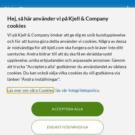
Aktuellt
Hej, så här använder vi på Kjell & Company
cookies
Följ oss
Vi på Kjell & Company önskar att ge dig en unik kundupplevelse
och för att kunna göra detta använder vi cookies. Några av dessa
är nödvändiga för att kjell.com ska fungera och kräver inte ditt
samtycke. Andra bidrar till att du ska få en skräddarsydd
Handla från:
upplevelse, unika erbjudanden och anpassade annonser. Genom
att trycka "Acceptera alla" godkänner du användandet av sådana
Sverige
cookies. Du kan också välja vilka cookies du vill godkänna via
Norge
länken "Ändra inställningar".
Läs mer om våra Cookies
,
läs vår Integritetspolicy
.
ACCEPTERA ALLA
ENDAST NÖDVÄNDIGA
KUNSKAP OCH TILLBEHÖR TILL