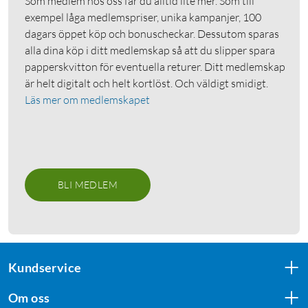
Som medlem hos oss får du alltid lite mer. Som till
exempel låga medlemspriser, unika kampanjer, 100
dagars öppet köp och bonuscheckar. Dessutom sparas
alla dina köp i ditt medlemskap så att du slipper spara
papperskvitton för eventuella returer. Ditt medlemskap
är helt digitalt och helt kortlöst. Och väldigt smidigt.
Läs mer om medlemskapet
BLI MEDLEM
Kundservice
Om oss