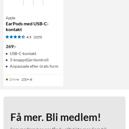
Apple
EarPods med USB-C-
kontakt
4.5
(225)
269
:
-
USB-C-kontakt
3-knappsfjärrkontroll
Anpassade efter örats form
Online
:
100+ st
Få mer. Bli medlem!