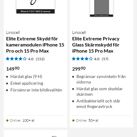
Linocell
Linocell
Elite Extreme Skydd för
Elite Extreme Privacy
kameramodulen iPhone 15
Glass Skärmskydd för
Pro och 15 Pro Max
iPhone 15 Pro Max
4.0
(152)
4.0
(57)
90
90
149
299
Härdat glas (9 H)
Begränsar synvinkeln från
sidorna
Enkel applicering
Härdat glas som skyddar
Försämrar inte bildkvalitén
skärmen
Antibakteriellt och står
emot fingeravtryck
Online
:
100+ st
Online
:
50+ st