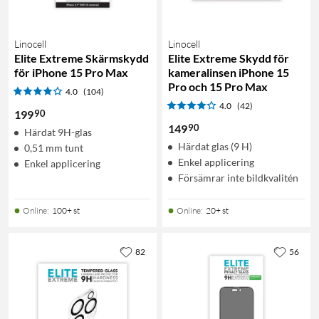
Linocell
Linocell
Elite Extreme Skärmskydd
Elite Extreme Skydd för
för iPhone 15 Pro Max
kameralinsen iPhone 15
Pro och 15 Pro Max
4.0
(104)
4.0
(42)
90
199
90
149
Härdat 9H-glas
Härdat glas (9 H)
0,51 mm tunt
Enkel applicering
Enkel applicering
Försämrar inte bildkvalitén
Online
:
100+ st
Online
:
20+ st
82
56