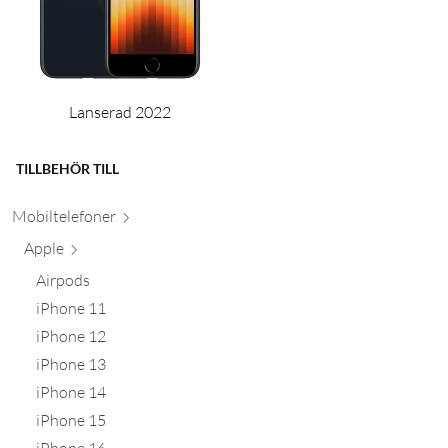
Lanserad 2022
TILLBEHÖR TILL
Mobiltele
foner
Apple
Airpods
iPhone 11
iPhone 12
iPhone 13
iPhone 14
iPhone 15
iPhone 16