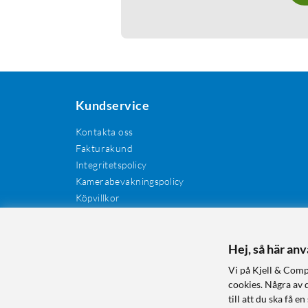
Kundservice
Kontakta oss
Fakturakund
Integritetspolicy
Kamerabevakningspolicy
Köpvillkor
Återkallelser
Cookies
Recensioner
Hej, så här an
Manualer och drivrutiner
Vi på Kjell & Comp
Retur och reklamation
cookies. Några av 
till att du ska få