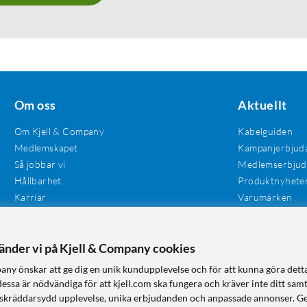
Om oss
Aktuellt
Om Kjell & Company
Kabelguiden
Medlemskapet
Kampanjerbjud
Så jobbar vi
Medlemserbju
Hållbarhet
Produktnyhete
Karriär
Varumärken
Våra butiker
Investerare
Tillgänglighet
vänder vi på Kjell & Company cookies
any önskar att ge dig en unik kundupplevelse och för att kunna göra dett
dessa är nödvändiga för att kjell.com ska fungera och kräver inte ditt sam
 en skräddarsydd upplevelse, unika erbjudanden och anpassade annonser. G