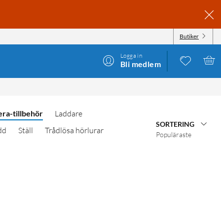
Butiker
Logga in
Bli medlem
ra-tillbehör
Laddare
SORTERING
dd
Ställ
Trådlösa hörlurar
Populäraste