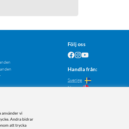
Följ oss
anden
Handla från:
danden
r
Sverige
Norge
a använder vi
tycke. Andra bidrar
enom att trycka