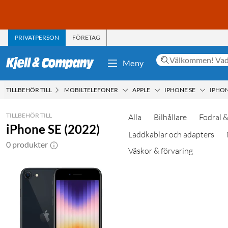
PRIVATPERSON
FÖRETAG
Meny
TILLBEHÖR TILL
MOBILTELEFONER
APPLE
IPHONE SE
IPHON
TILLBEHÖR TILL
Alla
Bilhållare
Fodral &
iPhone SE (2022)
Laddkablar och adapters
0 produkter
Väskor & förvaring