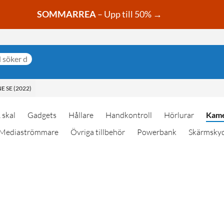
SOMMARREA
– Upp till 50% →
E SE (2022)
 skal
Gadgets
Hållare
Handkontroll
Hörlurar
Kame
Mediaströmmare
Övriga tillbehör
Powerbank
Skärmsky