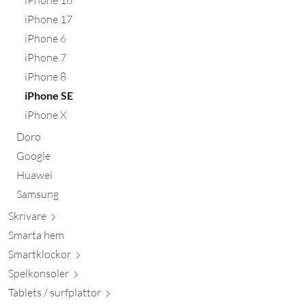
iPhone 17
iPhone 6
iPhone 7
iPhone 8
iPhone SE
iPhone X
Doro
Google
Huawei
Samsung
Skr
ivare
Smarta hem
Smartkl
ockor
Spelkon
soler
Tablets / surfpl
attor