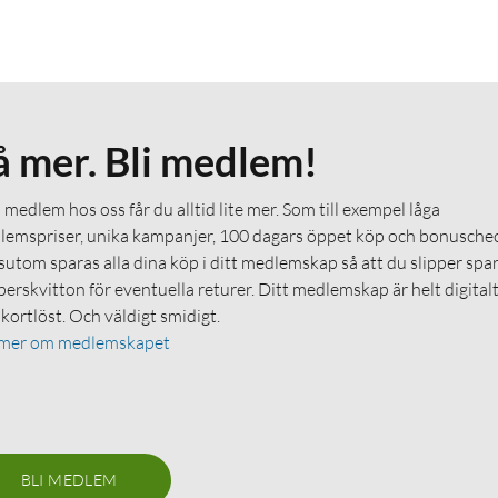
å mer. Bli medlem!
medlem hos oss får du alltid lite mer. Som till exempel låga
emspriser, unika kampanjer, 100 dagars öppet köp och bonuschec
utom sparas alla dina köp i ditt medlemskap så att du slipper spa
erskvitton för eventuella returer. Ditt medlemskap är helt digital
 kortlöst. Och väldigt smidigt.
 mer om medlemskapet
BLI MEDLEM