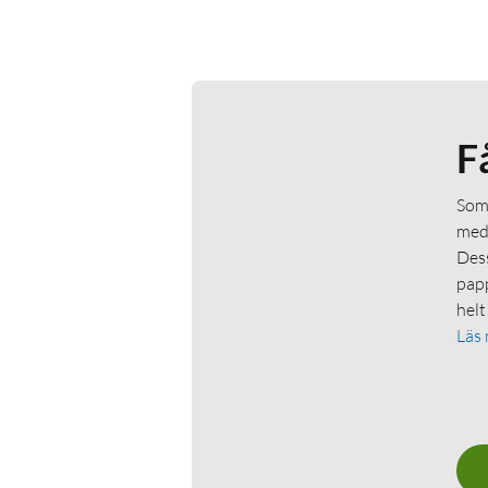
F
Som 
medl
Dess
papp
helt
Läs