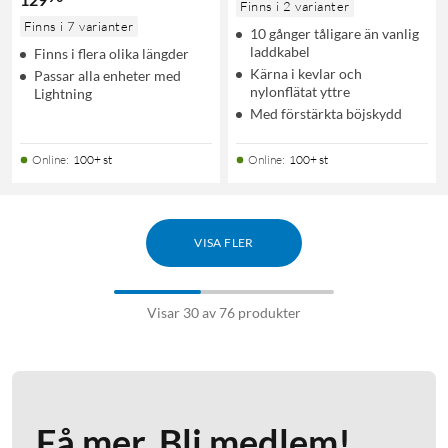
Finns i 2 varianter
Finns i 7 varianter
10 gånger tåligare än vanlig
laddkabel
Finns i flera olika längder
Kärna i kevlar och
Passar alla enheter med
nylonflätat yttre
Lightning
Med förstärkta böjskydd
Online
:
100+ st
Online
:
100+ st
VISA FLER
Visar 30 av 76 produkter
Få mer. Bli medlem!