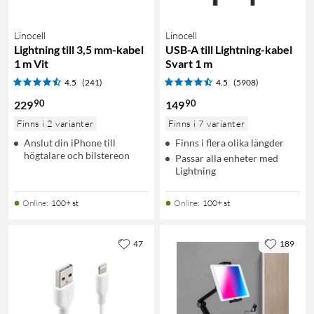
Linocell
Linocell
Lightning till 3,5 mm-kabel
USB-A till Lightning-kabel
1 m Vit
Svart 1 m
4.5
(241)
4.5
(5908)
90
90
229
149
Finns i 2 varianter
Finns i 7 varianter
Anslut din iPhone till
Finns i flera olika längder
högtalare och bilstereon
Passar alla enheter med
Lightning
Online
:
100+ st
Online
:
100+ st
47
189