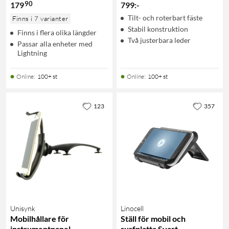
90
179
799
:
-
Tilt- och roterbart fäste
Finns i 7 varianter
Stabil konstruktion
Finns i flera olika längder
Två justerbara leder
Passar alla enheter med
Lightning
Online
:
100+ st
Online
:
100+ st
123
357
Unisynk
Linocell
Mobilhållare för
Ställ för mobil och
instrumentpanel
surfplatta Svart