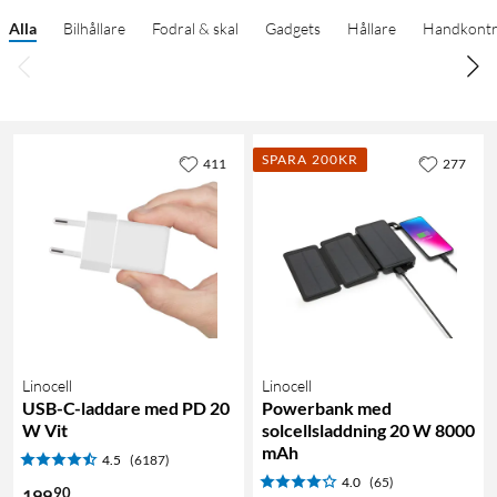
Alla
Bilhållare
Fodral & skal
Gadgets
Hållare
Handkontr
SPARA 200KR
411
277
Linocell
Linocell
USB-C-laddare med PD 20
Powerbank med
W Vit
solcellsladdning 20 W 8000
mAh
4.5
(6187)
4.0
(65)
90
199