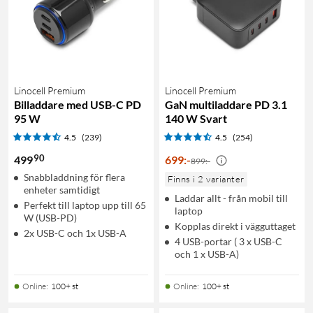
Linocell Premium
Linocell Premium
Billaddare med USB-C PD
GaN multiladdare PD 3.1
95 W
140 W Svart
4.5
(239)
4.5
(254)
90
499
699
:
-
899:-
Snabbladdning för flera
Finns i 2 varianter
enheter samtidigt
Laddar allt - från mobil till
Perfekt till laptop upp till 65
laptop
W (USB-PD)
Kopplas direkt i vägguttaget
2x USB-C och 1x USB-A
4 USB-portar ( 3 x USB-C
och 1 x USB-A)
Online
:
100+ st
Online
:
100+ st