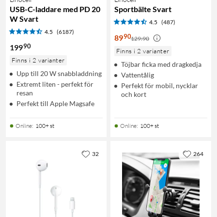
USB-C-laddare med PD 20
Sportbälte Svart
W Svart
4.5
(487)
4.5
(6187)
90
89
129:90
90
199
Finns i 2 varianter
Finns i 2 varianter
Töjbar ficka med dragkedja
Upp till 20 W snabbladdning
Vattentålig
Extremt liten - perfekt för
Perfekt för mobil, nycklar
resan
och kort
Perfekt till Apple Magsafe
Online
:
100+ st
Online
:
100+ st
32
264