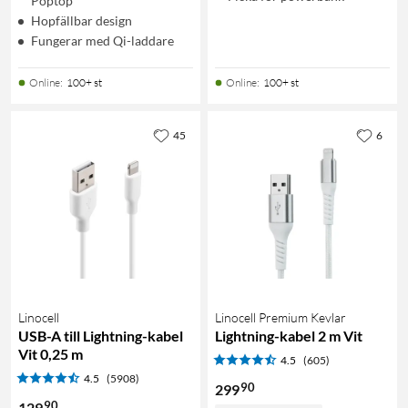
Poptop
Hopfällbar design
Fungerar med Qi-laddare
Online
:
100+ st
Online
:
100+ st
45
6
Linocell
Linocell Premium Kevlar
USB-A till Lightning-kabel
Lightning-kabel 2 m Vit
Vit 0,25 m
4.5
(605)
4.5
(5908)
90
299
90
129