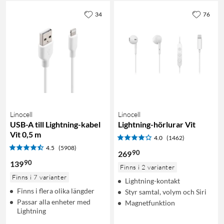
34
76
Linocell
Linocell
USB-A till Lightning-kabel
Lightning-hörlurar Vit
Vit 0,5 m
4.0
(1462)
4.5
(5908)
90
269
90
139
Finns i 2 varianter
Finns i 7 varianter
Lightning-kontakt
Finns i flera olika längder
Styr samtal, volym och Siri
Passar alla enheter med
Magnetfunktion
Lightning