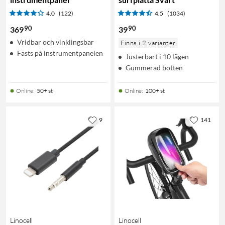
4.0
(122)
4.5
(1034)
90
90
369
39
Vridbar och vinklingsbar
Finns i 2 varianter
Fästs på instrumentpanelen
Justerbart i 10 lägen
Gummerad botten
Online
:
50+ st
Online
:
100+ st
9
141
Linocell
Linocell