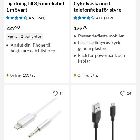
Lightning till 3,5 mm-kabel
Cykelväska med
1 m Svart
telefonficka för styre
4.5
(241)
4.0
(112)
90
90
229
199
Passar de flesta mobiler
Finns i 2 varianter
Läser av fingeravtryck
Anslut din iPhone till
genom plasten
högtalare och bilstereon
Fack för powerbank och
kablar
Online
:
100+ st
Online
:
5+ st
94
24