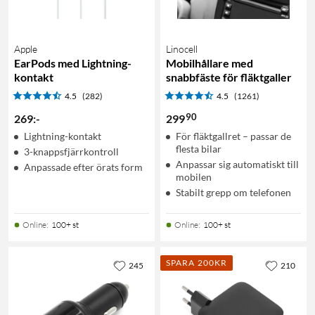
Apple
Linocell
EarPods med Lightning-
Mobilhållare med
kontakt
snabbfäste för fläktgaller
4.5
(282)
4.5
(1261)
90
269
:
-
299
Lightning-kontakt
För fläktgallret – passar de
flesta bilar
3-knappsfjärrkontroll
Anpassar sig automatiskt till
Anpassade efter örats form
mobilen
Stabilt grepp om telefonen
Online
:
100+ st
Online
:
100+ st
SPARA 200KR
245
210