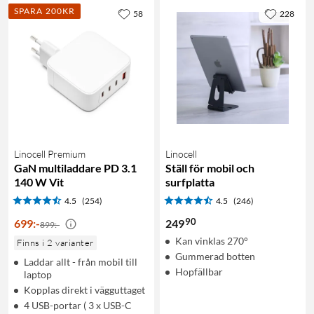
SPARA 200KR
58
228
Linocell Premium
Linocell
GaN multiladdare PD 3.1
Ställ för mobil och
140 W Vit
surfplatta
4.5
(254)
4.5
(246)
90
699
:
-
249
899:-
Kan vinklas 270°
Finns i 2 varianter
Gummerad botten
Laddar allt - från mobil till
Hopfällbar
laptop
Kopplas direkt i vägguttaget
4 USB-portar ( 3 x USB-C