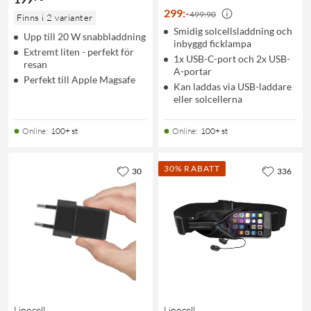
299
:
-
499:90
Finns i 2 varianter
Smidig solcellsladdning och
Upp till 20 W snabbladdning
inbyggd ficklampa
Extremt liten - perfekt för
1x USB-C-port och 2x USB-
resan
A-portar
Perfekt till Apple Magsafe
Kan laddas via USB-laddare
eller solcellerna
Online
:
100+ st
Online
:
100+ st
30% RABATT
30
336
Linocell
Linocell