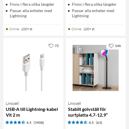
Finns i flera olika längder
Finns i flera olika längder
Passar alla enheter med
Passar alla enheter med
Lightning
Lightning
Online
:
100+ st
Online
:
100+ st
72
146
Linocell
Linocell
USB-A till Lightning-kabel
Stabilt golvställ för
Vit 2 m
surfplatta 4,7-12,9”
4.5
(5908)
4.5
(63)