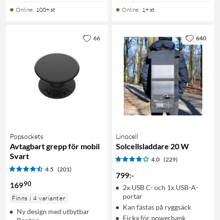
Online
:
100+ st
Online
:
1+ st
66
640
Popsockets
Linocell
Avtagbart grepp för mobil
Solcellsladdare 20 W
Svart
4.0
(229)
4.5
(201)
799
:
-
90
169
2x USB C- och 1x USB-A-
portar
Finns i 4 varianter
Kan fästas på ryggsäck
Ny design med utbytbar
Ficka för powerbank