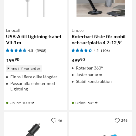
Linocell
Linocell
USB-A till Lightning-kabel
Roterbart fäste för mobil
Vit 3 m
och surfplatta 4,7-12,9”
4.5
(5908)
4.5
(106)
90
90
199
499
Roterbar 360°
Finns i 7 varianter
Justerbar arm
Finns i flera olika längder
Stabil konstruktion
Passar alla enheter med
Lightning
Online
:
100+ st
Online
:
50+ st
46
296