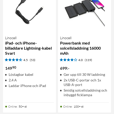
Linocell
Linocell
iPad- och iPhone-
Powerbank med
billaddare Lightning-kabel
solcellsladdning 16000
Svart
mAh
4.5
(53)
4.0
(119)
90
149
699
:
-
Löstagbar kabel
Ger upp till 30 W laddning
2,4 A
2x USB-C-portar och 1x
USB-A-port
Laddar iPhone och iPad
Smidig solcellsladdning och
inbyggd ficklampa
Online
:
50+ st
Online
:
100+ st