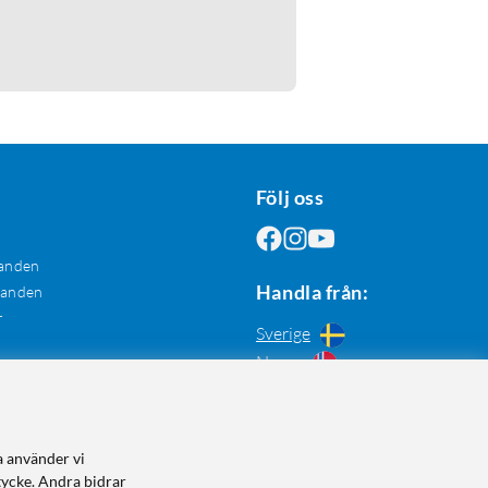
Följ oss
anden
Handla från:
danden
r
Sverige
Norge
a använder vi
tycke. Andra bidrar