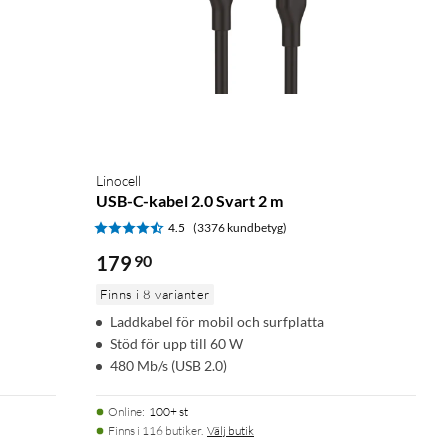
Linocell
USB-C-kabel 2.0 Svart 2 m
4.5
(3376 kundbetyg)
179
90
Finns i 8 varianter
Laddkabel för mobil och surfplatta
Stöd för upp till 60 W
480 Mb/s (USB 2.0)
Online
:
100+ st
Finns i 116 butiker.
Välj butik