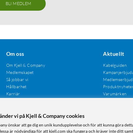
BLI MEDLEM
Om oss
Aktuellt
Om Kjell & Company
Kabelguiden
Medlemskapet
Kampanjerbjud
Så jobbar vi
Medlemserbju
Hållbarhet
Produktnyhete
Karriär
Varumärken
Våra butiker
Investerare
Tillgänglighet
vänder vi på Kjell & Company cookies
any önskar att ge dig en unik kundupplevelse och för att kunna göra dett
dessa är nödvändiga för att kjell.com ska fungera och kräver inte ditt sam