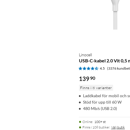
Linocell
USB-C-kabel 2.0 Vit 0,5 
4.5
(3376 kundbet
139
90
Finns i 8 varianter
Laddkabel för mobil och s
Stöd för upp till 60 W
480 Mb/s (USB 2.0)
Online
:
100+ st
Finns i 108 butiker.
Välj butik