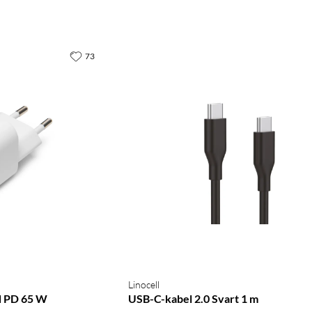
73
Linocell
d PD 65 W
USB-C-kabel 2.0 Svart 1 m