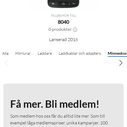
TILLBEHÖR TILL
8040
0 produkter
Lanserad 2016
Alla
Hörlurar
Laddare
Laddkablar och adapters
Minneskort
Få mer. Bli medlem!
Som medlem hos oss får du alltid lite mer. Som till
exempel låga medlemspriser, unika kampanjer, 100