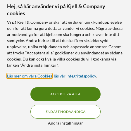
Hej, så här använder vi på Kjell & Company
cookies
Följ oss
Vi på Kjell & Company önskar att ge dig en unik kundupplevelse
och för att kunna göra detta använder vi cookies. Några av dessa
är nödvändiga för att kjell.com ska fungera och kräver inte ditt
samtycke. Andra bidrar till att du ska få en skräddarsydd
Handla från:
upplevelse, unika erbjudanden och anpassade annonser. Genom
att trycka "Acceptera alla" godkänner du användandet av sådana
Sverige
cookies. Du kan också välja vilka cookies du vill godkänna via
Norge
länken "Ändra inställningar".
Läs mer om våra Cookies
,
läs vår Integritetspolicy
.
ACCEPTERA ALLA
ENDAST NÖDVÄNDIGA
KUNSKAP OCH TILLBEHÖR TILL
HEMELEKTRONIK
Filter
Ändra inställningar
© Copyright
2026
Kjell & Company