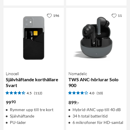
196
11
Linocell
Nomadelic
Självhäftande korthållare
TWS ANC-hörlurar Solo
Svart
900
4.5
(112)
4.0
(10)
90
99
899
:
-
Rymmer upp till tre kort
Hybrid-ANC upp till 40 dB
Självhäftande
34 h total batteritid
PU-läder
6 mikrofoner för HD-samtal