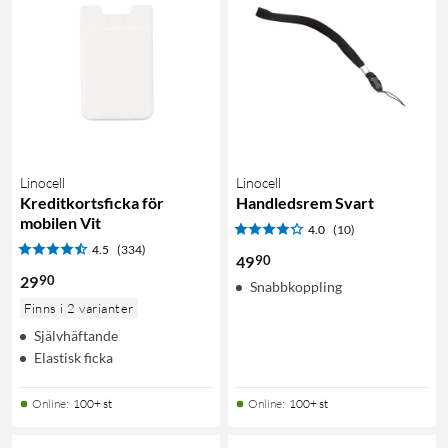
Linocell
Linocell
Kreditkortsficka för
Handledsrem Svart
mobilen Vit
4.0
(10)
4.5
(334)
90
49
90
29
Snabbkoppling
Finns i 2 varianter
Självhäftande
Elastisk ficka
Online
:
100+ st
Online
:
100+ st