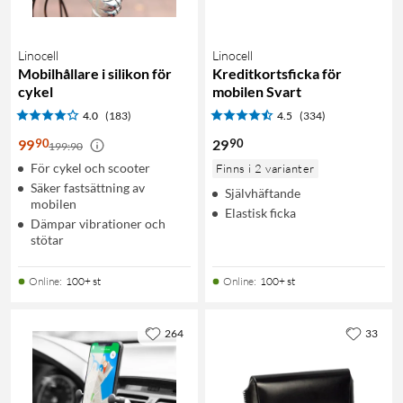
Linocell
Linocell
Mobilhållare i silikon för
Kreditkortsficka för
cykel
mobilen Svart
4.0
(183)
4.5
(334)
90
90
99
29
199:90
För cykel och scooter
Finns i 2 varianter
Säker fastsättning av
Självhäftande
mobilen
Elastisk ficka
Dämpar vibrationer och
stötar
Online
:
100+ st
Online
:
100+ st
264
33