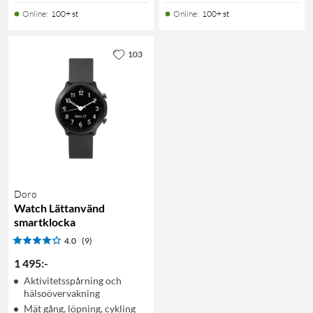
Online
:
100+ st
Online
:
100+ st
103
Doro
Watch Lättanvänd
smartklocka
4.0
(9)
1 495
:
-
Aktivitetsspårning och
hälsoövervakning
Mät gång, löpning, cykling