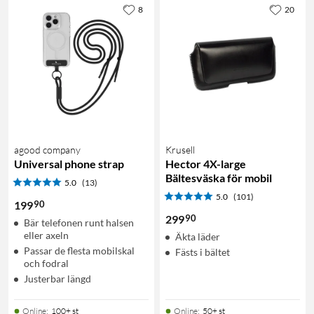
8
20
agood company
Krusell
Universal phone strap
Hector 4X-large
Bältesväska för mobil
5.0
(13)
5.0
(101)
90
199
90
299
Bär telefonen runt halsen
eller axeln
Äkta läder
Passar de flesta mobilskal
Fästs i bältet
och fodral
Justerbar längd
Online
:
100+ st
Online
:
50+ st