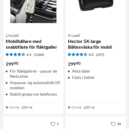
Linocell
Krusell
Mobilhållare med
Hector 5X-large
snabbfäste för fläktgaller
Bältesväska för mobil
4.5
(1260)
4.5
(297)
90
90
299
299
För fläktgallret – passar de
Äkta läder
flesta bilar
Fästs i bältet
Anpassar sig automatiskt till
mobilen
Stabilt grepp om telefonen
Online
:
100+ st
Online
:
100+ st
7
39