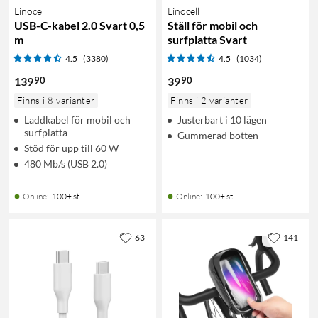
Linocell
Linocell
USB-C-kabel 2.0 Svart 0,5
Ställ för mobil och
m
surfplatta Svart
4.5
(3380)
4.5
(1034)
90
90
139
39
Finns i 8 varianter
Finns i 2 varianter
Laddkabel för mobil och
Justerbart i 10 lägen
surfplatta
Gummerad botten
Stöd för upp till 60 W
480 Mb/s (USB 2.0)
Online
:
100+ st
Online
:
100+ st
63
141