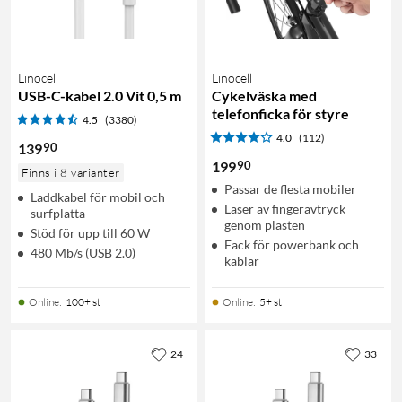
Linocell
Linocell
USB-C-kabel 2.0 Vit 0,5 m
Cykelväska med
telefonficka för styre
4.5
(3380)
4.0
(112)
90
139
90
199
Finns i 8 varianter
Passar de flesta mobiler
Laddkabel för mobil och
Läser av fingeravtryck
surfplatta
genom plasten
Stöd för upp till 60 W
Fack för powerbank och
480 Mb/s (USB 2.0)
kablar
Online
:
100+ st
Online
:
5+ st
24
33