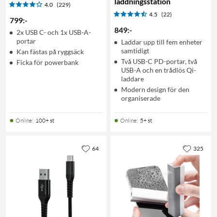
laddningsstation
4.0
(229)
4.5
(22)
799
:
-
849
:
-
2x USB C- och 1x USB-A-
portar
Laddar upp till fem enheter
samtidigt
Kan fästas på ryggsäck
Två USB-C PD-portar, två
Ficka för powerbank
USB-A och en trådlös Qi-
laddare
Modern design för den
organiserade
Online
:
100+ st
Online
:
5+ st
64
325