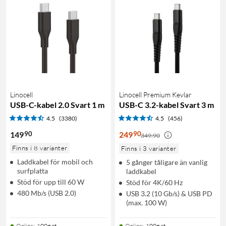
Linocell
Linocell Premium Kevlar
USB-C-kabel 2.0 Svart 1 m
USB-C 3.2-kabel Svart 3 m
4.5
(3380)
4.5
(456)
90
90
149
249
349:90
Finns i 8 varianter
Finns i 3 varianter
Laddkabel för mobil och
5 gånger tåligare än vanlig
surfplatta
laddkabel
Stöd för upp till 60 W
Stöd för 4K/60 Hz
480 Mb/s (USB 2.0)
USB 3.2 (10 Gb/s) & USB PD
(max. 100 W)
Online
:
100+ st
Online
:
100+ st