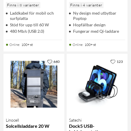
Finns i 8 varianter
Finns i 4 varianter
Laddkabel för mobil och
Ny design med utbytbar
surfplatta
Poptop
Stöd för upp till 60 W
Hopfällbar design
480 Mb/s (USB 2.0)
Fungerar med Qi-laddare
Online
:
100+ st
Online
:
100+ st
640
123
Linocell
Satechi
Solcellsladdare 20 W
Dock5 USB-