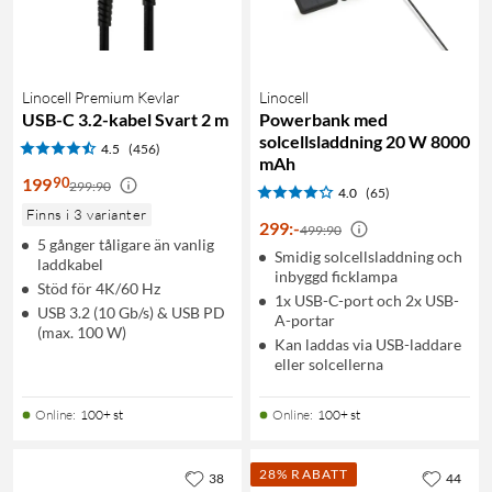
Linocell Premium Kevlar
Linocell
USB-C 3.2-kabel Svart 2 m
Powerbank med
solcellsladdning 20 W 8000
4.5
(456)
mAh
90
199
299:90
4.0
(65)
Finns i 3 varianter
299
:
-
499:90
5 gånger tåligare än vanlig
Smidig solcellsladdning och
laddkabel
inbyggd ficklampa
Stöd för 4K/60 Hz
1x USB-C-port och 2x USB-
USB 3.2 (10 Gb/s) & USB PD
A-portar
(max. 100 W)
Kan laddas via USB-laddare
eller solcellerna
Online
:
100+ st
Online
:
100+ st
28% RABATT
38
44