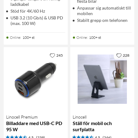
flesta bilar
laddkabel
Anpassar sig automatiskt till
Stöd för 4K/60 Hz
mobilen
USB 3.2 (10 Gb/s) & USB PD
Stabilt grepp om telefonen
(max. 100 W)
Online
:
100+ st
Online
:
100+ st
245
228
Linocell Premium
Linocell
Billaddare med USB-C PD
Ställ för mobil och
95 W
surfplatta
4.5
(239)
4.5
(246)