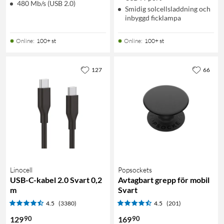
480 Mb/s (USB 2.0)
Smidig solcellsladdning och
inbyggd ficklampa
Online
:
100+ st
Online
:
100+ st
127
66
Linocell
Popsockets
USB-C-kabel 2.0 Svart 0,2
Avtagbart grepp för mobil
m
Svart
4.5
(3380)
4.5
(201)
90
90
129
169