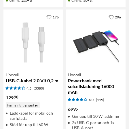
Online
:
100+ st
Online
:
50+ st
176
296
Linocell
Linocell
USB-C-kabel 2.0 Vit 0,2 m
Powerbank med
solcellsladdning 16000
4.5
(3380)
mAh
90
129
4.0
(119)
Finns i 8 varianter
699
:
-
Laddkabel för mobil och
Ger upp till 30 W laddning
surfplatta
2x USB-C-portar och 1x
Stöd för upp till 60 W
USB-A-port