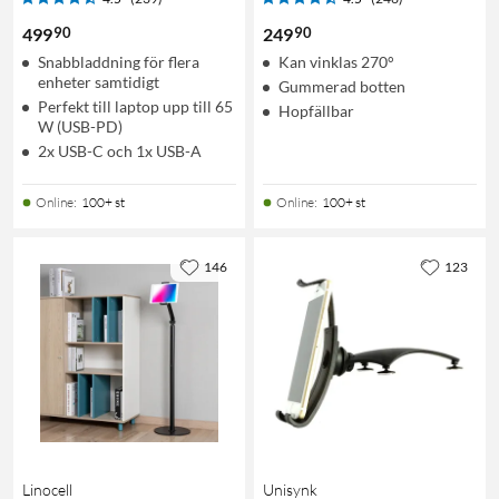
90
90
499
249
Snabbladdning för flera
Kan vinklas 270°
enheter samtidigt
Gummerad botten
Perfekt till laptop upp till 65
Hopfällbar
W (USB-PD)
2x USB-C och 1x USB-A
Online
:
100+ st
Online
:
100+ st
146
123
Linocell
Unisynk