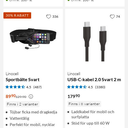
30% RABATT
336
74
Linocell
Linocell
Sportbälte Svart
USB-C-kabel 2.0 Svart 2 m
4.5
(487)
4.5
(3380)
90
90
89
179
129:90
Finns i 8 varianter
Finns i 2 varianter
Laddkabel för mobil och
Töjbar ficka med dragkedja
surfplatta
Vattentålig
Stöd för upp till 60 W
Perfekt för mobil, nycklar