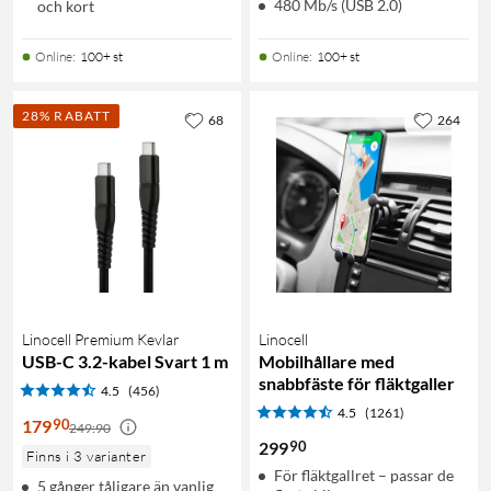
480 Mb/s (USB 2.0)
och kort
Online
:
100+ st
Online
:
100+ st
28% RABATT
68
264
Linocell Premium Kevlar
Linocell
USB-C 3.2-kabel Svart 1 m
Mobilhållare med
snabbfäste för fläktgaller
4.5
(456)
4.5
(1261)
90
179
249:90
90
299
Finns i 3 varianter
För fläktgallret – passar de
5 gånger tåligare än vanlig