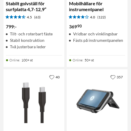
Stabilt golvställ för
Mobilhållare för
surfplatta 4,7-12,9”
instrumentpanel
4.5
(63)
4.0
(122)
90
799
:
-
369
Tilt- och roterbart fäste
Vridbar och vinklingsbar
Stabil konstruktion
Fästs på instrumentpanelen
Två justerbara leder
Online
:
100+ st
Online
:
50+ st
40
357