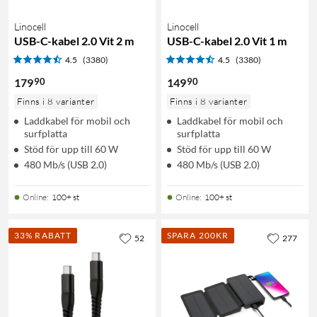
Linocell
Linocell
USB-C-kabel 2.0 Vit 2 m
USB-C-kabel 2.0 Vit 1 m
4.5
(3380)
4.5
(3380)
90
90
179
149
Finns i 8 varianter
Finns i 8 varianter
Laddkabel för mobil och
Laddkabel för mobil och
surfplatta
surfplatta
Stöd för upp till 60 W
Stöd för upp till 60 W
480 Mb/s (USB 2.0)
480 Mb/s (USB 2.0)
Online
:
100+ st
Online
:
100+ st
33% RABATT
SPARA 200KR
52
277