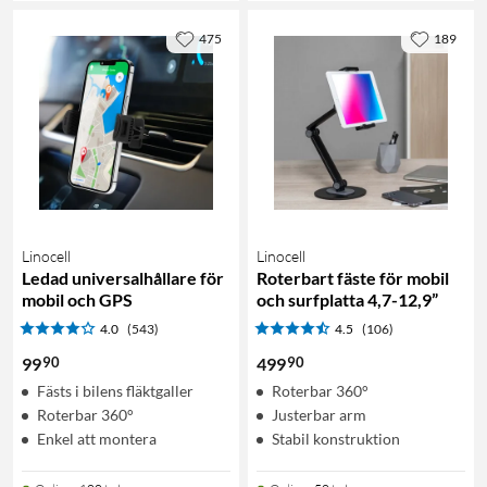
475
189
Linocell
Linocell
Ledad universalhållare för
Roterbart fäste för mobil
mobil och GPS
och surfplatta 4,7-12,9”
4.0
(543)
4.5
(106)
90
90
99
499
Fästs i bilens fläktgaller
Roterbar 360°
Roterbar 360°
Justerbar arm
Enkel att montera
Stabil konstruktion