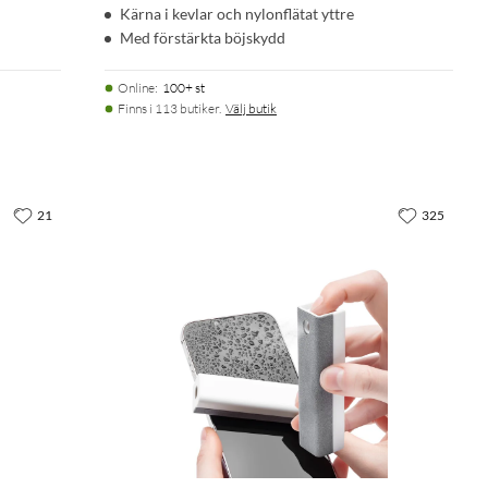
Kärna i kevlar och nylonflätat yttre
Med förstärkta böjskydd
Online
:
100+ st
Finns i 113 butiker.
Välj butik
21
325