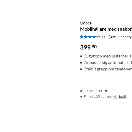
Linocell
Mobilhållare med snabbf
4.0
(349 kundbety
399
90
Sugpropp med justerbar 
Anpassar sig automatiskt t
Stabilt grepp om telefone
Online
:
100+ st
Finns i 105 butiker.
Välj butik