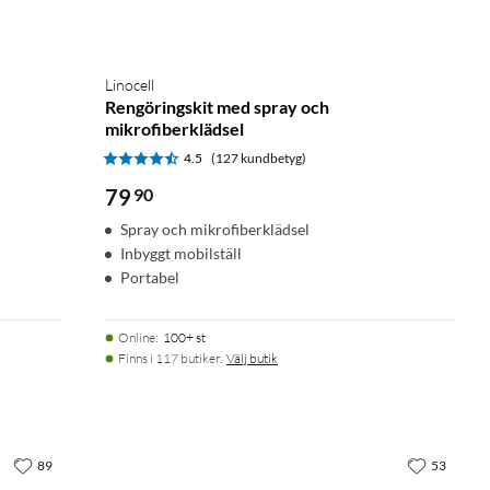
Linocell
Rengöringskit med spray och
mikrofiberklädsel
4.5
(127 kundbetyg)
79
90
Spray och mikrofiberklädsel
Inbyggt mobilställ
Portabel
Online
:
100+ st
Finns i 117 butiker.
Välj butik
89
53