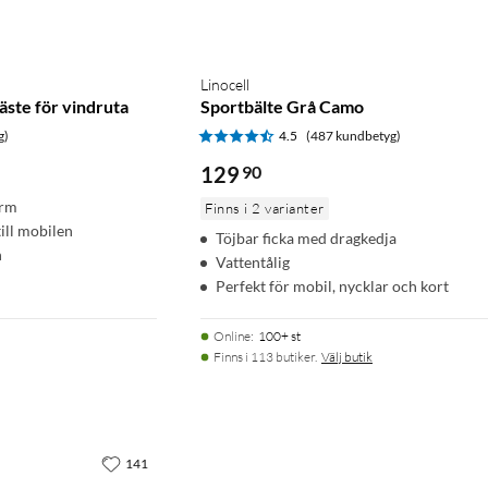
Linocell
äste för vindruta
Sportbälte Grå Camo
g)
4.5
(487 kundbetyg)
129
90
arm
Finns i 2 varianter
ill mobilen
Töjbar ficka med dragkedja
n
Vattentålig
Perfekt för mobil, nycklar och kort
Online
:
100+ st
Finns i 113 butiker.
Välj butik
141