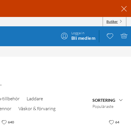
Butiker
Logga in
Bli medlem
-tillbehör
Laddare
SORTERING
Populäraste
pennor
Väskor & förvaring
640
64