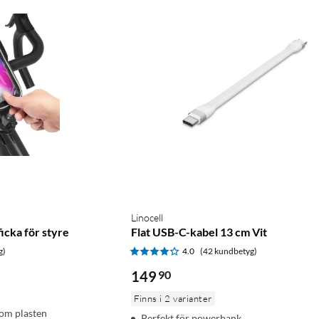
Linocell
icka för styre
Flat USB-C-kabel 13 cm Vit
g)
4.0
(42 kundbetyg)
149
90
Finns i 2 varianter
nom plasten
Perfekt för powerbank