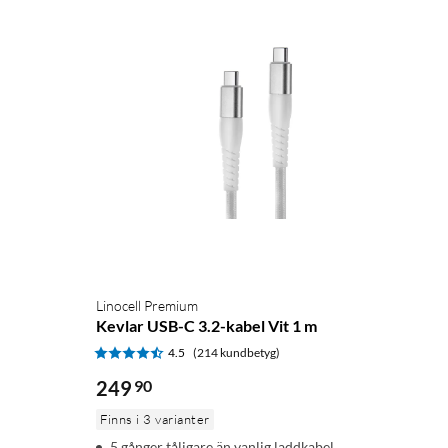
Linocell Premium
Kevlar USB-C 3.2-kabel Vit 1 m
4.5
(214 kundbetyg)
249
90
Finns i 3 varianter
5 gånger tåligare än vanlig laddkabel