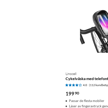
Linocell
Cykelväska med telefonf
4.0
(112 kundbety
199
90
Passar de flesta mobiler
Läser av fingeravtryck ge