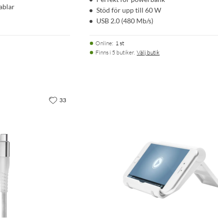
ablar
Stöd för upp till 60 W
USB 2.0 (480 Mb/s)
Online
:
1 st
Finns i 5 butiker.
Välj butik
33