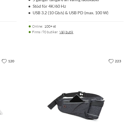
Stöd för 4K/60 Hz
USB 3.2 (10 Gb/s) & USB PD (max. 100 W)
Online
:
100+ st
Finns i 90 butiker.
Välj butik
120
223