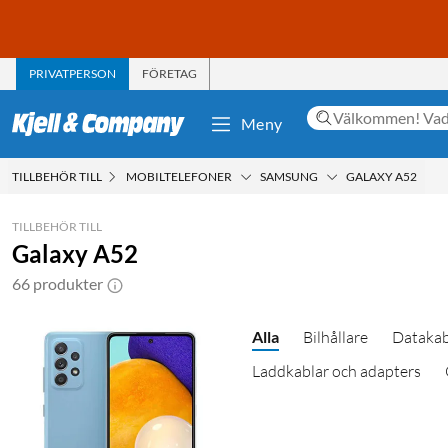
PRIVATPERSON
FÖRETAG
Meny
TILLBEHÖR TILL
MOBILTELEFONER
SAMSUNG
GALAXY A52
TILLBEHÖR TILL
Galaxy A52
66 produkter
Alla
Bilhållare
Datakab
Laddkablar och adapters