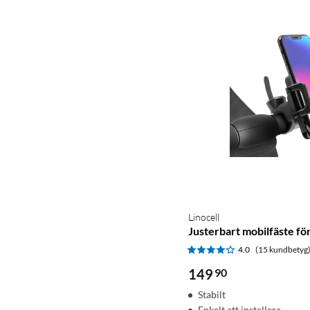
Linocell
Justerbart mobilfäste fö
4.0
(15 kundbetyg
149
90
Stabilt
Enkelt att installera