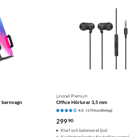
Linocell Premium
r barnvagn
Office Hörlurar 3,5 mm
)
4.0
(170 kundbetyg)
299
90
Klart och balanserat ljud
Kvalitetsmikrofon för tydliga samtal