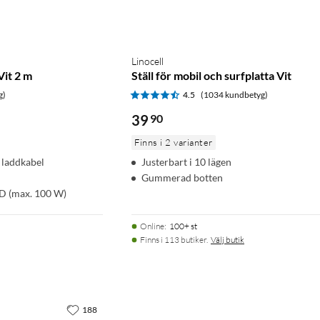
Linocell
Vit 2 m
Ställ för mobil och surfplatta Vit
g)
4.5
(1034 kundbetyg)
39
90
Finns i 2 varianter
g laddkabel
Justerbart i 10 lägen
Gummerad botten
PD (max. 100 W)
Online
:
100+ st
Finns i 113 butiker.
Välj butik
188