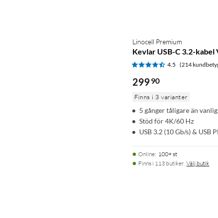
Linocell Premium
Kevlar USB-C 3.2-kabel 
4.5
(214 kundbety
299
90
Finns i 3 varianter
5 gånger tåligare än vanli
Stöd för 4K/60 Hz
USB 3.2 (10 Gb/s) & USB 
Online
:
100+ st
Finns i 113 butiker.
Välj butik