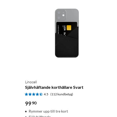
Linocell
Självhäftande korthållare Svart
4.5
(112 kundbetyg)
99
90
Rymmer upp till tre kort
Självhäftande