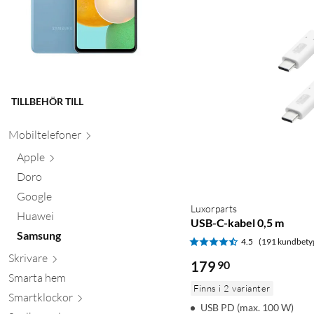
TILLBEHÖR TILL
Mobiltele
foner
Apple
Doro
Google
Luxorparts
Huawei
USB-C-kabel 0,5 m
Samsung
4.5
(191 kundbety
Skr
ivare
179
90
Smarta hem
Finns i 2 varianter
Smartkl
ockor
USB PD (max. 100 W)