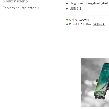
Spelkon
soler
Hög överföringshastighet 
Tablets / surfpl
attor
USB 3.1
Online
:
100+ st
Finns i 115 butiker.
Välj butik