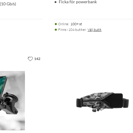
Ficka för powerbank
(10 Gb/s)
Online
:
100+ st
Finns i 104 butiker.
Välj butik
142