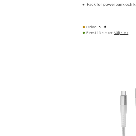
Fack för powerbank och k
Online
:
5+ st
Finns i 13 butiker.
Välj butik