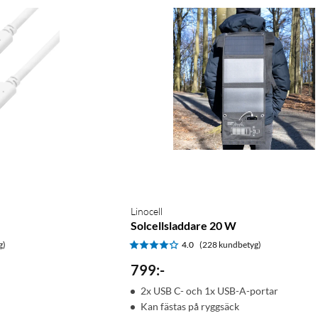
Linocell
Solcellsladdare 20 W
g)
4.0
(228 kundbetyg)
799
:
-
2x USB C- och 1x USB-A-portar
Kan fästas på ryggsäck