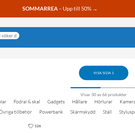
SOMMARREA
– Upp till 50% →
VISA SIDA 1
Visar 30 av 66 produkter
lar
Fodral & skal
Gadgets
Hållare
Hörlurar
Kamera
Övriga tillbehör
Powerbank
Skärmskydd
Ställ
Stylus
126