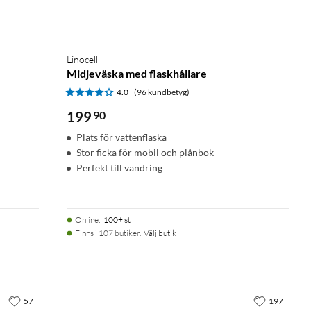
Linocell
Midjeväska med flaskhållare
4.0
(96 kundbetyg)
199
90
Plats för vattenflaska
Stor ficka för mobil och plånbok
Perfekt till vandring
Online
:
100+ st
Finns i 107 butiker.
Välj butik
57
197