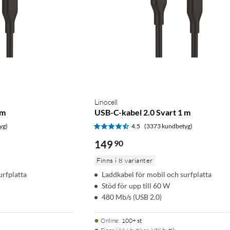
Linocell
 m
USB-C-kabel 2.0 Svart 1 m
yg)
4.5
(3373 kundbetyg)
149
90
Finns i 8 varianter
urfplatta
Laddkabel för mobil och surfplatta
Stöd för upp till 60 W
480 Mb/s (USB 2.0)
Online
:
100+ st