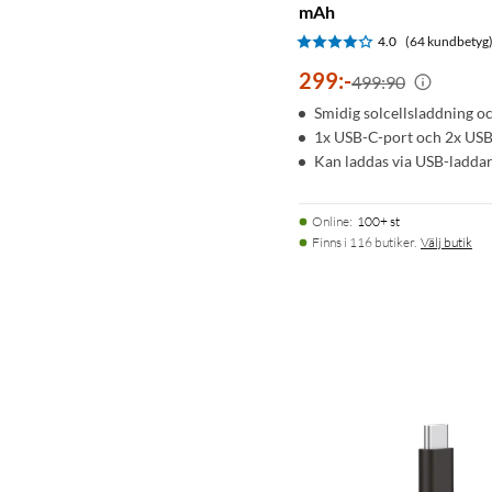
mAh
4.0
(64 kundbetyg
299
:
-
499:90
Smidig solcellsladdning o
1x USB-C-port och 2x US
Kan laddas via USB-laddare
Online
:
100+ st
Finns i 116 butiker.
Välj butik