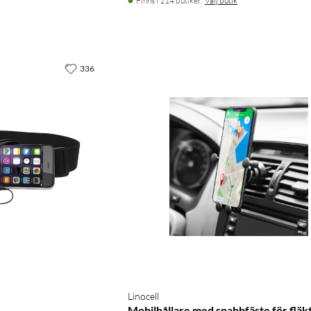
Finns i 114 butiker.
Välj butik
336
Linocell
Mobilhållare med snabbfäste för fläkt