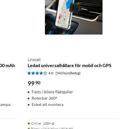
Linocell
000 mAh
Ledad universalhållare för mobil och GPS
4.0
(543 kundbetyg)
99
90
Fästs i bilens fläktgaller
Roterbar 360°
klampa
Enkel att montera
Online
:
100+ st
Finns i 116 butiker.
Välj butik