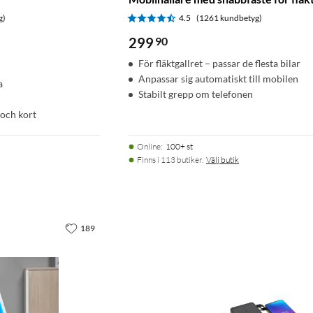
g)
4.5
(1261 kundbetyg)
299
90
För fläktgallret – passar de flesta bilar
Anpassar sig automatiskt till mobilen
a
Stabilt grepp om telefonen
 och kort
Online
:
100+ st
Finns i 113 butiker.
Välj butik
189