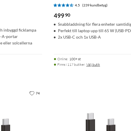
4.5
(239 kundbetyg)
)
499
90
Snabbladdning för flera enheter samtidi
ch inbyggd ficklampa
Perfekt till laptop upp till 65 W (USB-PD
B-A-portar
2x USB-C och 1x USB-A
 eller solcellerna
Online
:
100+ st
Finns i 117 butiker.
Välj butik
74