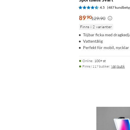
4.5
(487 kundbety
89
90
129:90
Finns i 2 varianter
Töjbar ficka med dragkedj
Vattentålig
Perfekt för mobil, nycklar
Online
:
100+ st
Finns i 117 butiker.
Välj butik