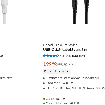
Linocell Premium Kevlar
USB-C 3.2-kabel Svart 2 m
yg)
4.5
(456 kundbetyg)
199
90
299:90
Finns i 3 varianter
urfplatta
5 gånger tåligare än vanlig laddkabel
Stöd för 4K/60 Hz
USB 3.2 (10 Gb/s) & USB PD (max. 100 W
Online
:
100+ st
Finns i 114 butiker.
Välj butik