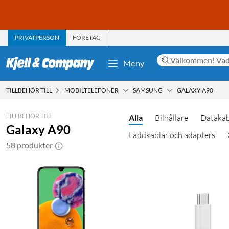
PRIVATPERSON
FÖRETAG
Meny
TILLBEHÖR TILL
MOBILTELEFONER
SAMSUNG
GALAXY A90
TILLBEHÖR TILL
Alla
Bilhållare
Datakab
Galaxy A90
Laddkablar och adapters
58 produkter