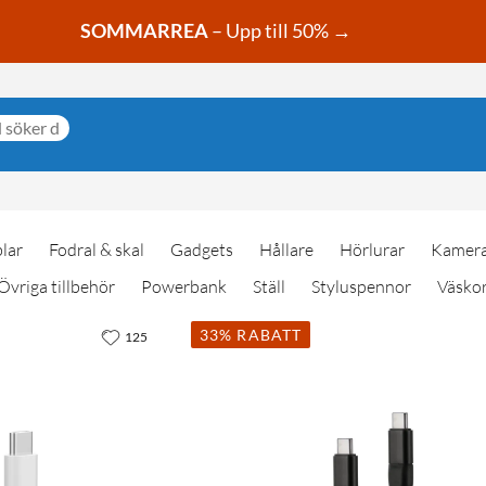
SOMMARREA
– Upp till 50% →
lar
Fodral & skal
Gadgets
Hållare
Hörlurar
Kamera
Övriga tillbehör
Powerbank
Ställ
Styluspennor
Väskor
33% RABATT
125