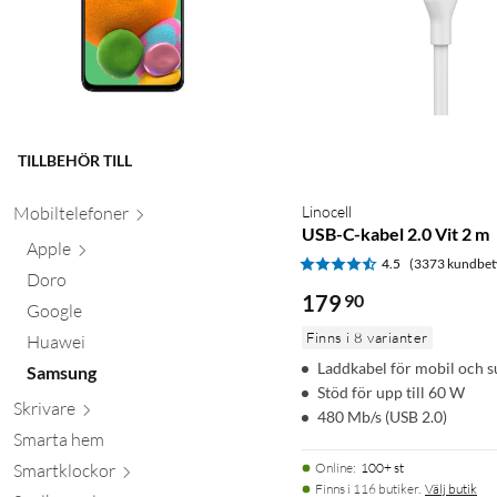
TILLBEHÖR TILL
Mobiltele
foner
Linocell
USB-C-kabel 2.0 Vit 2 m
Apple
4.5
(3373 kundbet
Doro
179
90
Google
Finns i 8 varianter
Huawei
Laddkabel för mobil och s
Samsung
Stöd för upp till 60 W
Skr
ivare
480 Mb/s (USB 2.0)
Smarta hem
Smartkl
ockor
Online
:
100+ st
Finns i 116 butiker.
Välj butik