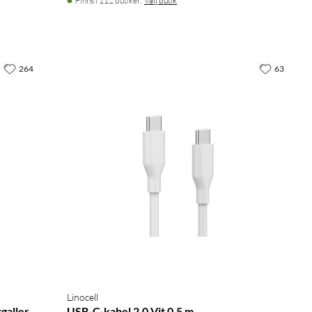
Finns i 112 butiker.
Välj butik
264
63
Linocell
galler
USB-C-kabel 2.0 Vit 0,5 m