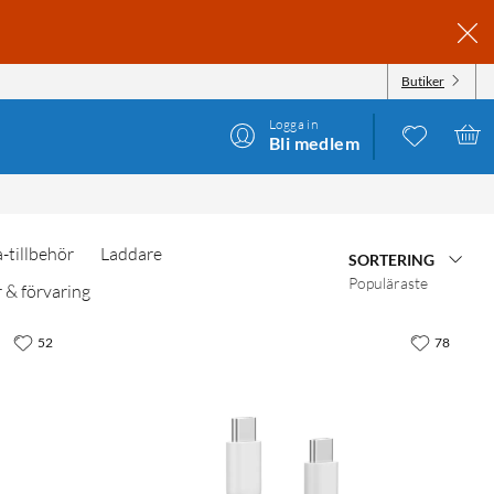
Butiker
Logga in
Bli medlem
-tillbehör
Laddare
SORTERING
Populäraste
 & förvaring
52
78