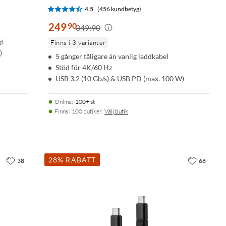
4.5
(456 kundbetyg)
249
90
349:90
gt
Finns i 3 varianter
)
5 gånger tåligare än vanlig laddkabel
Stöd för 4K/60 Hz
USB 3.2 (10 Gb/s) & USB PD (max. 100 W)
Online
:
100+ st
Finns i 100 butiker.
Välj butik
28% RABATT
38
68