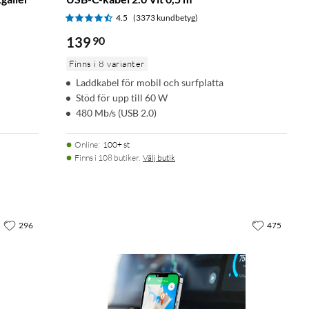
4.5
(3373 kundbetyg)
139
90
Finns i 8 varianter
Laddkabel för mobil och surfplatta
Stöd för upp till 60 W
480 Mb/s (USB 2.0)
Online
:
100+ st
Finns i 108 butiker.
Välj butik
296
475