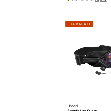
Finns i 116 butiker.
Välj butik
30% RABATT
Linocell
Sportbälte Svart