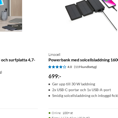
Linocell
 och surfplatta 4,7-
Powerbank med solcellsladdning 16
4.0
(119 kundbetyg)
g)
699
:
-
Ger upp till 30 W laddning
2x USB-C-portar och 1x USB-A-port
Smidig solcellsladdning och inbyggd fic
Online
:
100+ st
Finns i 117 butiker.
Välj butik