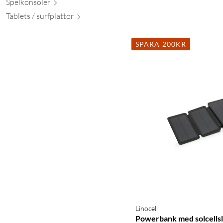
Spelkon
soler
Tablets / surfpl
attor
SPARA 200KR
Linocell
Powerbank med solcells