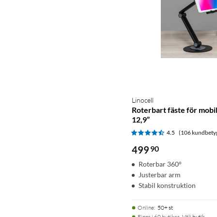
Linocell
Roterbart fäste för mobil
12,9”
4.5
(106 kundbety
499
90
Roterbar 360°
Justerbar arm
Stabil konstruktion
Online
:
50+ st
Finns i 60 butiker.
Välj butik