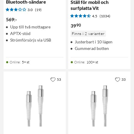
Bluetooth-sändare
Ställ för mobil och
surfplatta Vit
3.0
(19)
4.5
(1034)
569
:
-
90
39
Upp till två mottagare
APTX-stöd
Finns i 2 varianter
Strömförsörjs via USB
Justerbart i 10 lägen
Gummerad botten
Online
:
5+ st
Online
:
100+ st
53
33