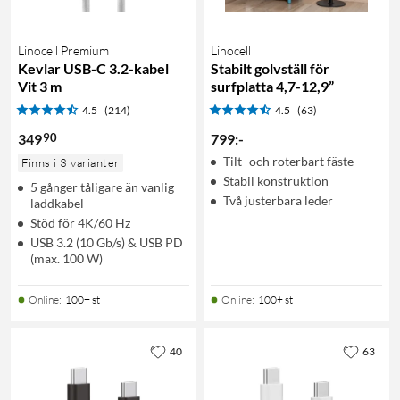
Linocell Premium
Linocell
Kevlar USB-C 3.2-kabel
Stabilt golvställ för
Vit 3 m
surfplatta 4,7-12,9”
4.5
(214)
4.5
(63)
90
349
799
:
-
Tilt- och roterbart fäste
Finns i 3 varianter
Stabil konstruktion
5 gånger tåligare än vanlig
Två justerbara leder
laddkabel
Stöd för 4K/60 Hz
USB 3.2 (10 Gb/s) & USB PD
(max. 100 W)
Online
:
100+ st
Online
:
100+ st
40
63