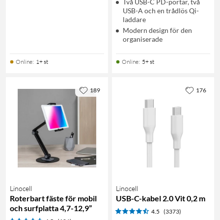
Två USB-C PD-portar, två
USB-A och en trådlös Qi-
laddare
Modern design för den
organiserade
Online
:
1+ st
Online
:
5+ st
189
176
Linocell
Linocell
Roterbart fäste för mobil
USB-C-kabel 2.0 Vit 0,2 m
och surfplatta 4,7-12,9”
4.5
(3373)