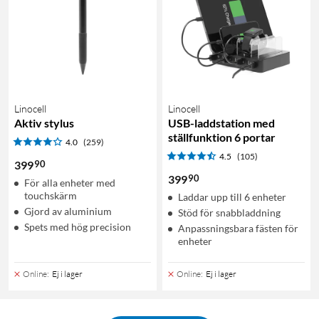
Linocell
Linocell
Aktiv stylus
USB-laddstation med
ställfunktion 6 portar
4.0
(259)
4.5
(105)
90
399
90
399
För alla enheter med
touchskärm
Laddar upp till 6 enheter
Gjord av aluminium
Stöd för snabbladdning
Spets med hög precision
Anpassningsbara fästen för
enheter
Online
:
Ej i lager
Online
:
Ej i lager