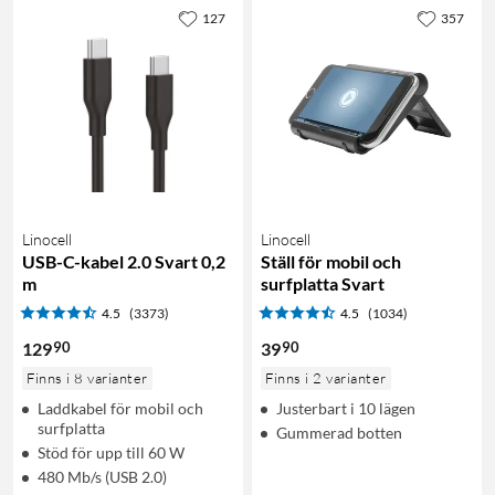
127
357
Linocell
Linocell
USB-C-kabel 2.0 Svart 0,2
Ställ för mobil och
m
surfplatta Svart
4.5
(3373)
4.5
(1034)
90
90
129
39
Finns i 8 varianter
Finns i 2 varianter
Laddkabel för mobil och
Justerbart i 10 lägen
surfplatta
Gummerad botten
Stöd för upp till 60 W
480 Mb/s (USB 2.0)