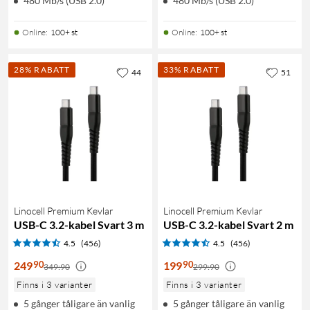
480 Mb/s (USB 2.0)
480 Mb/s (USB 2.0)
Online
:
100+ st
Online
:
100+ st
28% RABATT
33% RABATT
44
51
Linocell Premium Kevlar
Linocell Premium Kevlar
USB-C 3.2-kabel Svart 3 m
USB-C 3.2-kabel Svart 2 m
4.5
(456)
4.5
(456)
90
90
249
199
349:90
299:90
Finns i 3 varianter
Finns i 3 varianter
5 gånger tåligare än vanlig
5 gånger tåligare än vanlig