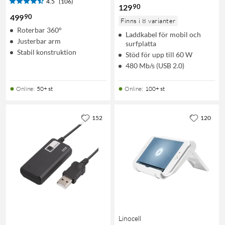
4.5
(106)
90
129
90
499
Finns i 8 varianter
Roterbar 360°
Laddkabel för mobil och
Justerbar arm
surfplatta
Stabil konstruktion
Stöd för upp till 60 W
480 Mb/s (USB 2.0)
Online
:
50+ st
Online
:
100+ st
152
120
Linocell