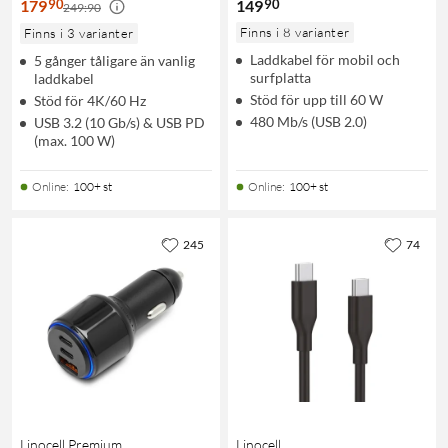
90
90
179
149
249:90
Finns i 8 varianter
Finns i 3 varianter
Laddkabel för mobil och
5 gånger tåligare än vanlig
surfplatta
laddkabel
Stöd för upp till 60 W
Stöd för 4K/60 Hz
480 Mb/s (USB 2.0)
USB 3.2 (10 Gb/s) & USB PD
(max. 100 W)
Online
:
100+ st
Online
:
100+ st
245
74
Linocell Premium
Linocell