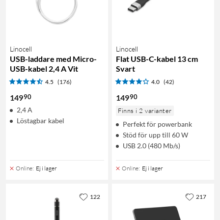
Linocell
Linocell
USB-laddare med Micro-
Flat USB-C-kabel 13 cm
USB-kabel 2,4 A Vit
Svart
4.5
(176)
4.0
(42)
90
90
149
149
2,4 A
Finns i 2 varianter
Löstagbar kabel
Perfekt för powerbank
Stöd för upp till 60 W
USB 2.0 (480 Mb/s)
Online
:
Ej i lager
Online
:
Ej i lager
122
217