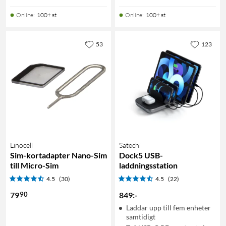
Online
:
100+ st
Online
:
100+ st
53
123
Linocell
Satechi
Sim-kortadapter Nano-Sim
Dock5 USB-
till Micro-Sim
laddningsstation
4.5
(30)
4.5
(22)
90
79
849
:
-
Laddar upp till fem enheter
samtidigt