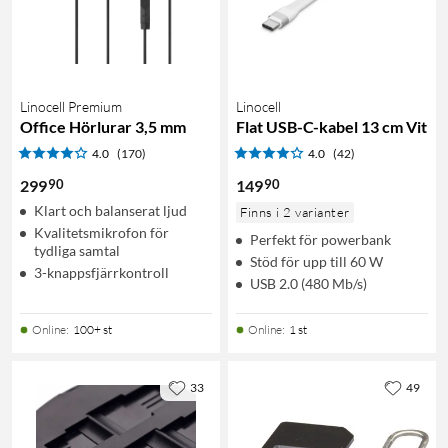
Linocell Premium
Linocell
Office Hörlurar 3,5 mm
Flat USB-C-kabel 13 cm Vit
4.0
(170)
4.0
(42)
90
90
299
149
Klart och balanserat ljud
Finns i 2 varianter
Kvalitetsmikrofon för
Perfekt för powerbank
tydliga samtal
Stöd för upp till 60 W
3-knappsfjärrkontroll
USB 2.0 (480 Mb/s)
Online
:
100+ st
Online
:
1 st
33
49