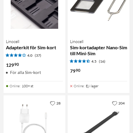
Linocell
Linocell
Adapterkit för Sim-kort
Sim-kortadapter Nano-Sim
till Mini-Sim
4.0
(37)
4.5
(16)
90
129
90
79
För alla Sim-kort
Online
:
100+ st
Online
:
Ej i lager
28
204