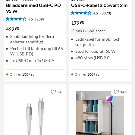
Billaddare med USB-C PD
USB-C-kabel 2.0 Svart 2 m
95 W
4.5
(3373)
4.5
(239)
90
179
90
499
Finns i 8 varianter
Snabbladdning för flera
Laddkabel för mobil och
enheter samtidigt
surfplatta
Perfekt till laptop upp till 65
Stöd för upp till 60 W
W (USB-PD)
480 Mb/s (USB 2.0)
2x USB-C och 1x USB-A
Online
:
100+ st
Online
:
100+ st
24
146