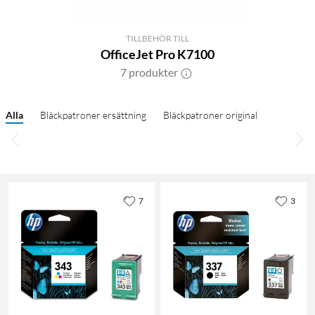
TILLBEHÖR TILL
OfficeJet Pro K7100
7 produkter
Alla
Bläckpatroner ersättning
Bläckpatroner original
7
3