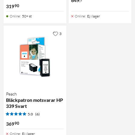
649
:
-
90
319
Online
:
50+ st
Online
:
Ej i lager
3
Peach
Bläckpatron motsvarar HP
339 Svart
5.0
(6)
90
369
Online
:
Ej i lager