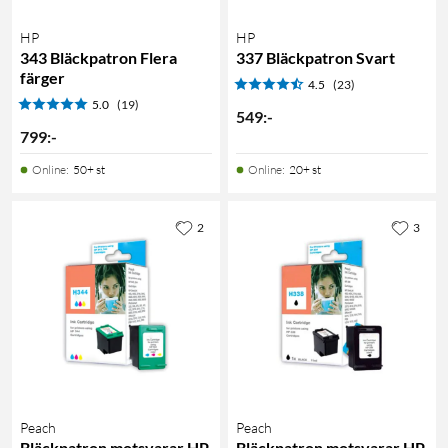
HP
HP
343 Bläckpatron Flera
337 Bläckpatron Svart
färger
4.5
(23)
5.0
(19)
549
:
-
799
:
-
Online
:
50+ st
Online
:
20+ st
2
3
Peach
Peach
Bläckpatron motsvarar HP
Bläckpatron motsvarar HP