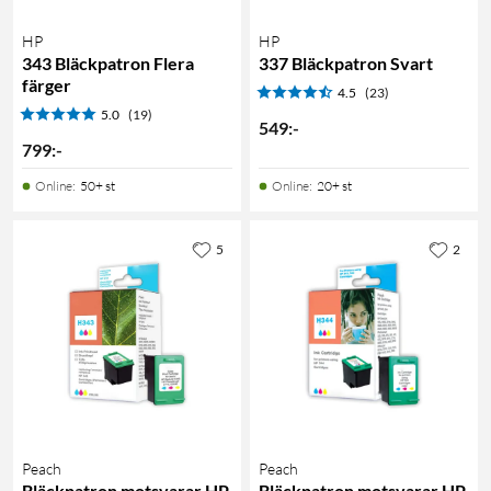
HP
HP
343 Bläckpatron Flera
337 Bläckpatron Svart
färger
4.5
(23)
5.0
(19)
549
:
-
799
:
-
Online
:
50+ st
Online
:
20+ st
5
2
Peach
Peach
Bläckpatron motsvarar HP
Bläckpatron motsvarar HP