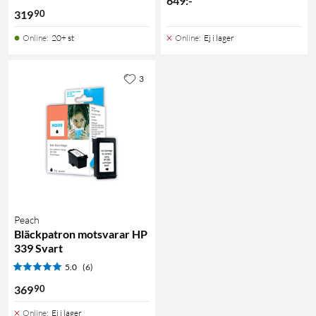
649
:
-
90
319
Online
:
20+ st
Online
:
Ej i lager
3
Peach
Bläckpatron motsvarar HP
339 Svart
5.0
(6)
90
369
Online
:
Ej i lager