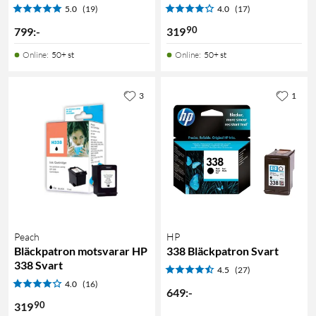
5.0
(19)
4.0
(17)
90
799
:
-
319
Online
:
50+ st
Online
:
50+ st
3
1
Peach
HP
Bläckpatron motsvarar HP
338 Bläckpatron Svart
338 Svart
4.5
(27)
4.0
(16)
649
:
-
90
319