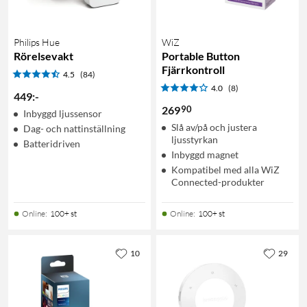
Philips Hue
WiZ
Rörelsevakt
Portable Button
Fjärrkontroll
4.5
(84)
4.0
(8)
449
:
-
90
269
Inbyggd ljussensor
Slå av/på och justera
Dag- och nattinställning
ljusstyrkan
Batteridriven
Inbyggd magnet
Kompatibel med alla WiZ
Connected-produkter
Online
:
100+ st
Online
:
100+ st
10
29