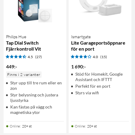
Philips Hue
Ismartgate
Tap Dial Switch
Lite Garageportsöppnare
Fjärrkontroll Vit
för en port
4.5
(27)
4.0
(15)
449
:
-
1 690
:
-
Stöd för Homekit, Google
Finns i 2 varianter
Assistant och IFTTT
Styr upp till tre rum eller en
Perfekt för en port
zon
Styrs via wifi
Styr belysning och justera
ljusstyrka
Kan fästas på vägg och
magnetiska ytor
Online
:
20+ st
Online
:
20+ st