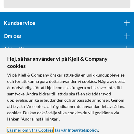
Kundservice
Om oss
Aktuellt
Hej, så här använder vi på Kjell & Company
cookies
Följ oss
Vi på Kjell & Company önskar att ge dig en unik kundupplevelse
och för att kunna göra detta använder vi cookies. Några av dessa
är nödvändiga för att kjell.com ska fungera och kräver inte ditt
samtycke. Andra bidrar till att du ska få en skräddarsydd
Handla från:
upplevelse, unika erbjudanden och anpassade annonser. Genom
att trycka "Acceptera alla" godkänner du användandet av sådana
Sverige
cookies. Du kan också välja vilka cookies du vill godkänna via
Norge
länken "Ändra inställningar".
Läs mer om våra Cookies
,
läs vår Integritetspolicy
.