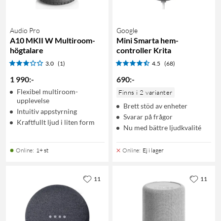
Audio Pro
Google
A10 MKII W Multiroom-
Mini Smarta hem-
högtalare
controller Krita
3.0
(1)
4.5
(68)
1 990
:
-
690
:
-
Flexibel multiroom-
Finns i 2 varianter
upplevelse
Brett stöd av enheter
Intuitiv appstyrning
Svarar på frågor
Kraftfullt ljud i liten form
Nu med bättre ljudkvalité
Online
:
1+ st
Online
:
Ej i lager
11
11