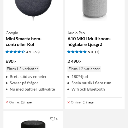
Google
Audio Pro
Mini Smarta hem-
A10 MKII Multiroom-
controller Kol
högtalare Ljusgrå
4.5
(68)
5.0
(7)
690
:
-
2 490
:
-
Finns i 2 varianter
Finns i 2 varianter
Brett stöd av enheter
180°-ljud
Svarar på frågor
Spela musik i flera rum
Nu med bättre ljudkvalité
Wifi och Bluetooth
Online
:
Ej i lager
Online
:
Ej i lager
0