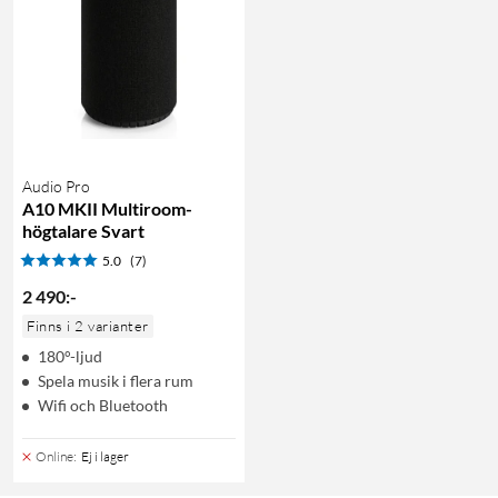
Audio Pro
A10 MKII Multiroom-
högtalare Svart
5.0
(7)
2 490
:
-
Finns i 2 varianter
180°-ljud
Spela musik i flera rum
Wifi och Bluetooth
Online
:
Ej i lager