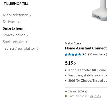
TILLBEHÖR TILL
Mobiltele
foner
Skr
ivare
Smarta hem
Smartkl
ockor
Spelkon
soler
Nabu Casa
Home Assistant Connect
Tablets / surfpl
attor
5.0
(32 kundbetyg
519
:
-
Koppla enheter till Home 
Snabbare, stabilare och bä
Stöd för Zigbee, Thread oc
Online
:
100+ st
Finns i 61 butiker.
Välj butik