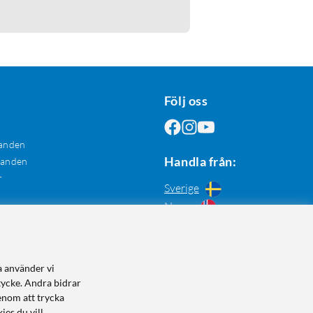
Följ oss
anden
Handla från:
danden
r
Sverige
Norge
a använder vi
tycke. Andra bidrar
enom att trycka
ies du vill