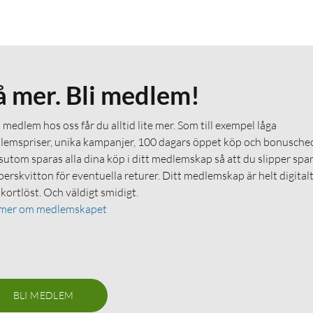
å mer. Bli medlem!
medlem hos oss får du alltid lite mer. Som till exempel låga
emspriser, unika kampanjer, 100 dagars öppet köp och bonuschec
utom sparas alla dina köp i ditt medlemskap så att du slipper spa
erskvitton för eventuella returer. Ditt medlemskap är helt digital
 kortlöst. Och väldigt smidigt.
 mer om medlemskapet
BLI MEDLEM