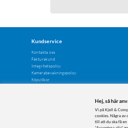
Kundservice
Kontakta oss
Fakturakund
Integritetspolicy
Kamerabevakningspolicy
Köpvillkor
Återkallelser
Cookies
Recensioner
Hej, så här an
Manualer och drivrutiner
Vi på Kjell & Comp
Retur och reklamation
cookies. Några av 
till att du ska få
"Acceptera alla" g