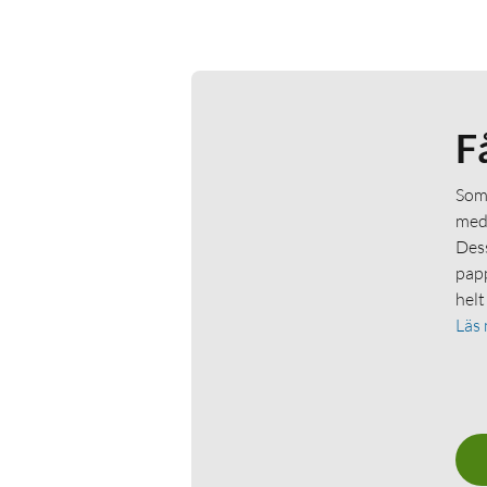
F
Som 
medl
Dess
papp
helt
Läs