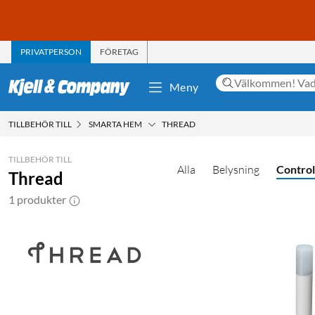
PRIVATPERSON
FÖRETAG
Meny
TILLBEHÖR TILL
SMARTA HEM
THREAD
TILLBEHÖR TILL
Alla
Belysning
Control
Thread
1 produkter