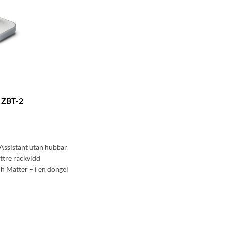
 ZBT-2
)
Assistant utan hubbar
ttre räckvidd
h Matter – i en dongel