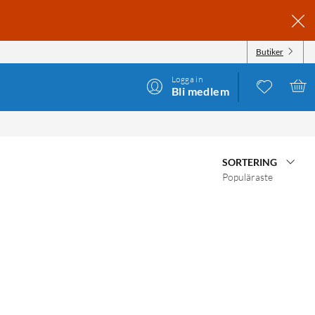
Butiker
Logga in
Bli medlem
SORTERING
Populäraste