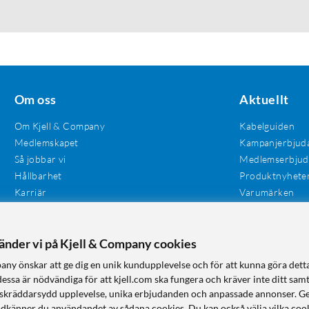
Om oss
Aktuellt
Om Kjell & Company
Kabelguiden
Medlemskapet
Kampanjerbjud
Så jobbar vi
Medlemserbju
Hållbarhet
Produktnyhete
Karriär
Varumärken
Våra butiker
Investerare
Tillgänglighet
vänder vi på Kjell & Company cookies
any önskar att ge dig en unik kundupplevelse och för att kunna göra dett
dessa är nödvändiga för att kjell.com ska fungera och kräver inte ditt sam
 en skräddarsydd upplevelse, unika erbjudanden och anpassade annonser. G
odkänner du användandet av sådana cookies. Du kan också välja vilka cook