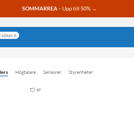
SOMMARREA
– Upp till 50% →
lers
Högtalare
Sensorer
Styrenheter
37