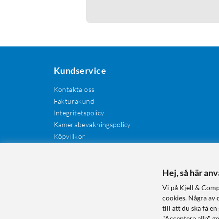
Kundservice
Kontakta oss
Fakturakund
Integritetspolicy
Kamerabevakningspolicy
Köpvillkor
Återkallelser
Cookies
Recensioner
Hej, så här an
Manualer och drivrutiner
Vi på Kjell & Comp
Retur och reklamation
cookies. Några av 
till att du ska få
"Acceptera alla" g