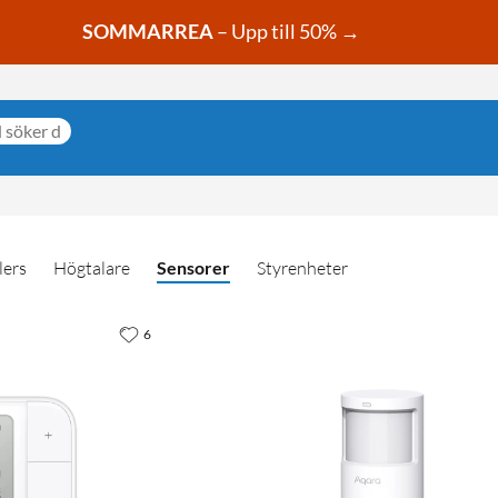
SOMMARREA
– Upp till 50% →
lers
Högtalare
Sensorer
Styrenheter
6