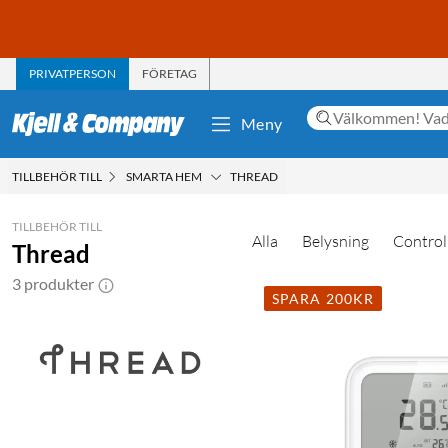
PRIVATPERSON
FÖRETAG
Meny
TILLBEHÖR TILL
SMARTA HEM
THREAD
TILLBEHÖR TILL
Alla
Belysning
Control
Thread
3 produkter
SPARA 200KR