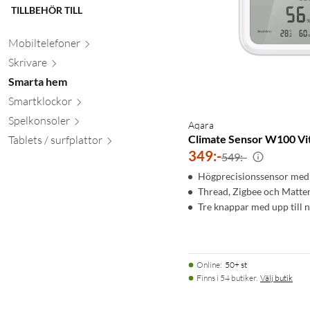
TILLBEHÖR TILL
Mobiltele
foner
Skr
ivare
Smarta hem
Smartkl
ockor
Spelkon
soler
Aqara
Climate Sensor W100 Vi
Tablets / surfpl
attor
349
:
-
549:-
Högprecisionssensor med
Thread, Zigbee och Matte
Tre knappar med upp till n
Online
:
50+ st
Finns i 54 butiker.
Välj butik