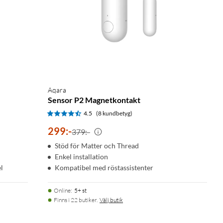
Aqara
Sensor P2 Magnetkontakt
4.5
(8 kundbetyg)
299
:
-
379:-
Stöd för Matter och Thread
Enkel installation
l
Kompatibel med röstassistenter
Online
:
5+ st
Finns i 22 butiker.
Välj butik