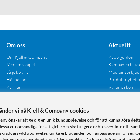
Om oss
Aktuellt
Om Kjell & Company
Kabelguiden
Medlemskapet
Kampanjerbjud
Så jobbar vi
Medlemserbju
Hållbarhet
Produktnyhete
Karriär
Varumärken
Våra butiker
Investerare
Tillgänglighet
vänder vi på Kjell & Company cookies
any önskar att ge dig en unik kundupplevelse och för att kunna göra dett
dessa är nödvändiga för att kjell.com ska fungera och kräver inte ditt sam
 en skräddarsydd upplevelse, unika erbjudanden och anpassade annonser. G
odkänner du användandet av sådana cookies. Du kan också välja vilka cook