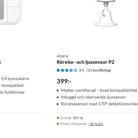
Aqara
t
Rörelse- och ljussensor P2
3.5
(11 kundbetyg)
 3,4-tumsskärm
399
:
-
r-kompatibel
Matter-certifierad – bred kompatibilitet
io funktioner
Inbyggd och oberoende ljussensor
Rörelsesensor med 170° detektionsvinke
Online
:
50+ st
Finns i 48 butiker.
Välj butik