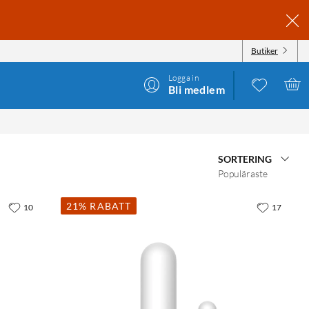
Butiker
Logga in
Bli medlem
SORTERING
Populäraste
21% RABATT
10
17