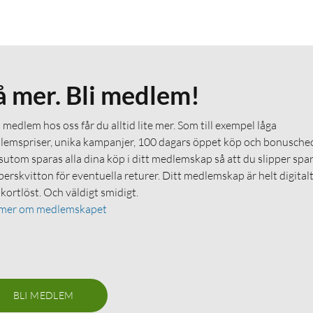
å mer. Bli medlem!
medlem hos oss får du alltid lite mer. Som till exempel låga
emspriser, unika kampanjer, 100 dagars öppet köp och bonuschec
utom sparas alla dina köp i ditt medlemskap så att du slipper spa
erskvitton för eventuella returer. Ditt medlemskap är helt digital
 kortlöst. Och väldigt smidigt.
 mer om medlemskapet
BLI MEDLEM