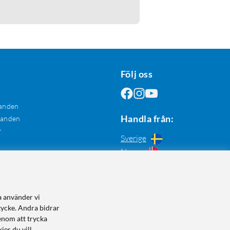
Följ oss
anden
Handla från:
danden
r
Sverige
Norge
a använder vi
tycke. Andra bidrar
enom att trycka
ies du vill