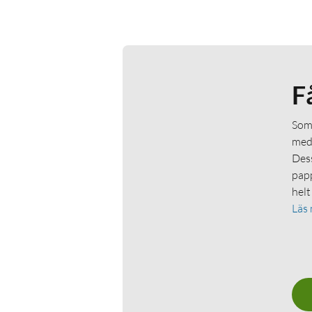
F
Som 
medl
Dess
papp
helt
Läs