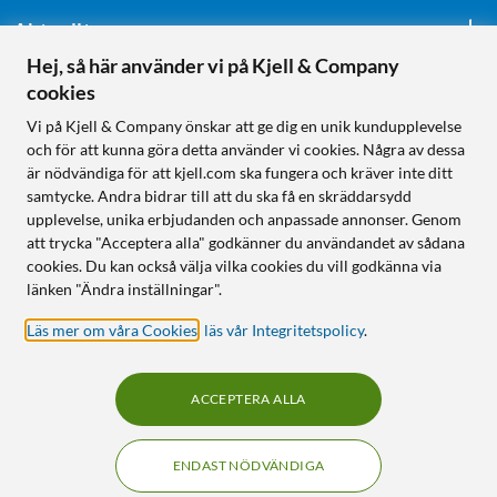
Aktuellt
Hej, så här använder vi på Kjell & Company
cookies
Följ oss
Vi på Kjell & Company önskar att ge dig en unik kundupplevelse
och för att kunna göra detta använder vi cookies. Några av dessa
är nödvändiga för att kjell.com ska fungera och kräver inte ditt
samtycke. Andra bidrar till att du ska få en skräddarsydd
Handla från:
upplevelse, unika erbjudanden och anpassade annonser. Genom
att trycka "Acceptera alla" godkänner du användandet av sådana
Sverige
cookies. Du kan också välja vilka cookies du vill godkänna via
Norge
länken "Ändra inställningar".
Läs mer om våra Cookies
,
läs vår Integritetspolicy
.
ACCEPTERA ALLA
ENDAST NÖDVÄNDIGA
KUNSKAP OCH TILLBEHÖR TILL