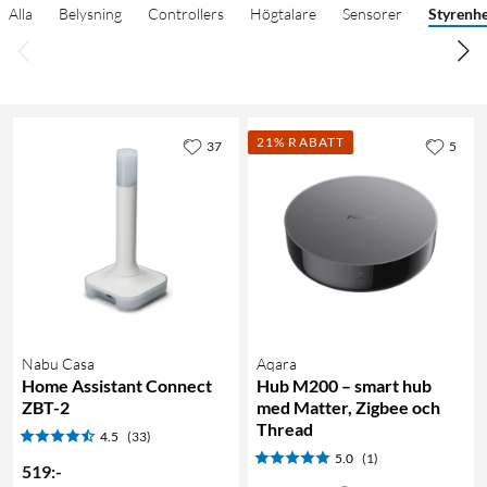
Alla
Belysning
Controllers
Högtalare
Sensorer
Styrenhe
21% RABATT
37
5
Nabu Casa
Aqara
Home Assistant Connect
Hub M200 – smart hub
ZBT-2
med Matter, Zigbee och
Thread
4.5
(33)
5.0
(1)
519
:
-