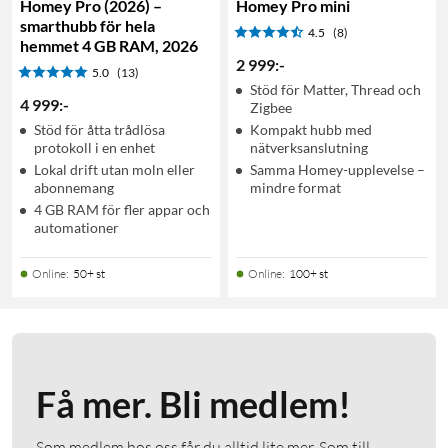
Homey Pro (2026) –
Homey Pro mini
smarthubb för hela
4.5
(8)
hemmet 4 GB RAM, 2026
2 999
:
-
5.0
(13)
Stöd för Matter, Thread och
4 999
:
-
Zigbee
Stöd för åtta trådlösa
Kompakt hubb med
protokoll i en enhet
nätverksanslutning
Lokal drift utan moln eller
Samma Homey-upplevelse –
abonnemang
mindre format
4 GB RAM för fler appar och
automationer
Online
:
50+ st
Online
:
100+ st
Få mer. Bli medlem!
Som medlem hos oss får du alltid lite mer. Som till