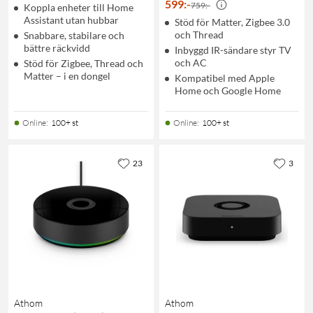
599
:
-
759:-
Koppla enheter till Home
Assistant utan hubbar
Stöd för Matter, Zigbee 3.0
och Thread
Snabbare, stabilare och
bättre räckvidd
Inbyggd IR-sändare styr TV
och AC
Stöd för Zigbee, Thread och
Matter – i en dongel
Kompatibel med Apple
Home och Google Home
Online
:
100+ st
Online
:
100+ st
23
3
Athom
Athom