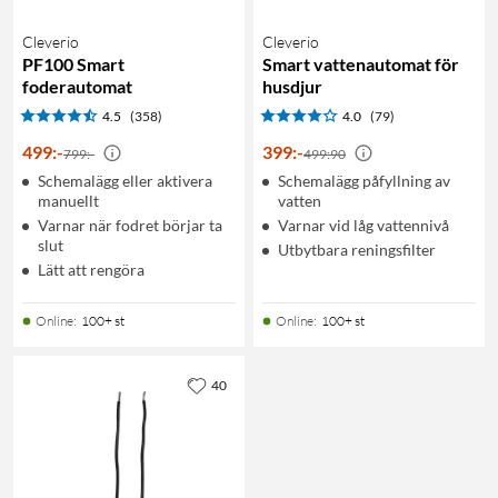
Cleverio
Cleverio
PF100 Smart
Smart vattenautomat för
foderautomat
husdjur
4.5
(358)
4.0
(79)
499
:
-
399
:
-
799:-
499:90
Schemalägg eller aktivera
Schemalägg påfyllning av
manuellt
vatten
Varnar när fodret börjar ta
Varnar vid låg vattennivå
slut
Utbytbara reningsfilter
Lätt att rengöra
Online
:
100+ st
Online
:
100+ st
40