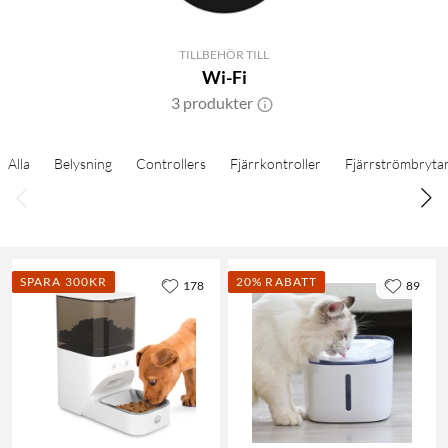
TILLBEHÖR TILL
Wi-Fi
3 produkter
Alla
Belysning
Controllers
Fjärrkontroller
Fjärrströmbryta
SPARA 300KR
20% RABATT
178
89