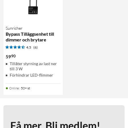
Sunricher
Bypass Tilläggsenhet till
dimmer och brytare
4.5
(6)
90
59
Tillåter styrning av last ner
till 3 W
Förhindrar LED-flimmer
Online
:
50+ st
Få mer. Bli medlem!