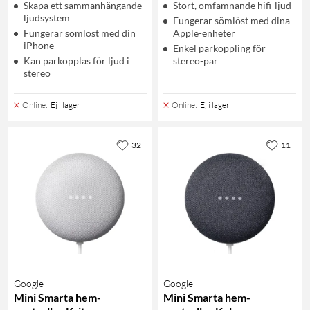
Skapa ett sammanhängande
Stort, omfamnande hifi-ljud
ljudsystem
Fungerar sömlöst med dina
Fungerar sömlöst med din
Apple-enheter
iPhone
Enkel parkoppling för
Kan parkopplas för ljud i
stereo-par
stereo
Online
:
Ej i lager
Online
:
Ej i lager
32
11
Google
Google
Mini Smarta hem-
Mini Smarta hem-