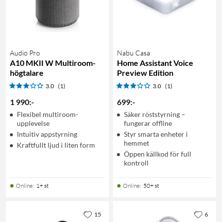
Audio Pro
Nabu Casa
A10 MKII W Multiroom-
Home Assistant Voice
högtalare
Preview Edition
3.0
(1)
3.0
(1)
1 990
:
-
699
:
-
Flexibel multiroom-
Säker röststyrning –
upplevelse
fungerar offline
Intuitiv appstyrning
Styr smarta enheter i
hemmet
Kraftfullt ljud i liten form
Öppen källkod för full
kontroll
Online
:
1+ st
Online
:
50+ st
15
6