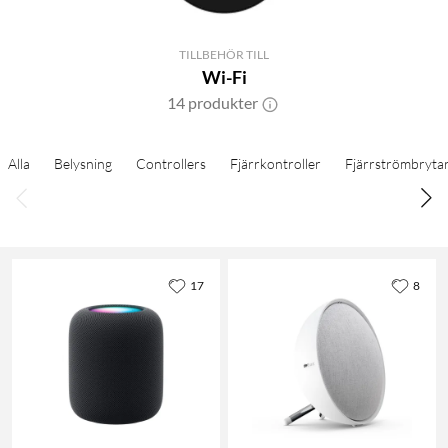
TILLBEHÖR TILL
Wi-Fi
14 produkter
Alla
Belysning
Controllers
Fjärrkontroller
Fjärrströmbryta
17
8