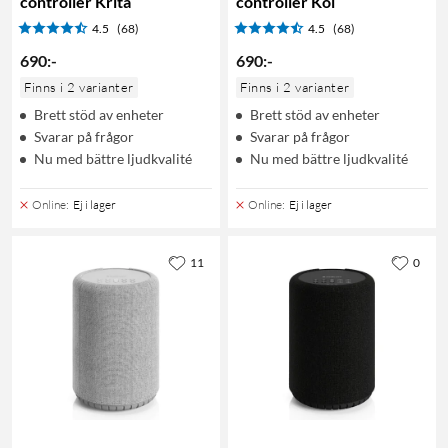
controller Krita
controller Kol
4.5
(68)
4.5
(68)
690
:
-
690
:
-
Finns i 2 varianter
Finns i 2 varianter
Brett stöd av enheter
Brett stöd av enheter
Svarar på frågor
Svarar på frågor
Nu med bättre ljudkvalité
Nu med bättre ljudkvalité
Online
:
Ej i lager
Online
:
Ej i lager
11
0