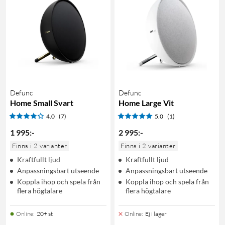
Defunc
Defunc
Home Small Svart
Home Large Vit
4.0
(7)
5.0
(1)
1 995
:
-
2 995
:
-
Finns i 2 varianter
Finns i 2 varianter
Kraftfullt ljud
Kraftfullt ljud
Anpassningsbart utseende
Anpassningsbart utseende
Koppla ihop och spela från
Koppla ihop och spela från
flera högtalare
flera högtalare
Online
:
20+ st
Online
:
Ej i lager