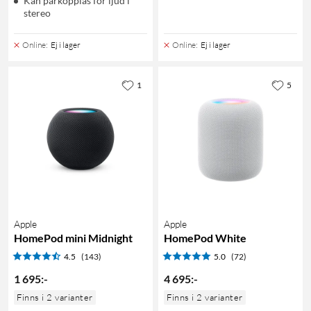
Kan parkopplas för ljud i
stereo
Online
:
Ej i lager
Online
:
Ej i lager
1
5
Apple
Apple
HomePod mini Midnight
HomePod White
4.5
(143)
5.0
(72)
1 695
:
-
4 695
:
-
Finns i 2 varianter
Finns i 2 varianter