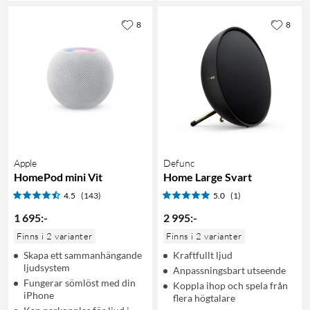
8
8
Apple
Defunc
HomePod mini Vit
Home Large Svart
4.5
(143)
5.0
(1)
1 695
:
-
2 995
:
-
Finns i 2 varianter
Finns i 2 varianter
Skapa ett sammanhängande
Kraftfullt ljud
ljudsystem
Anpassningsbart utseende
Fungerar sömlöst med din
Koppla ihop och spela från
iPhone
flera högtalare