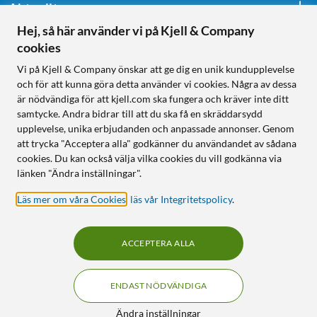
Aktuellt
Hej, så här använder vi på Kjell & Company
cookies
Följ oss
Vi på Kjell & Company önskar att ge dig en unik kundupplevelse
och för att kunna göra detta använder vi cookies. Några av dessa
är nödvändiga för att kjell.com ska fungera och kräver inte ditt
samtycke. Andra bidrar till att du ska få en skräddarsydd
Handla från:
upplevelse, unika erbjudanden och anpassade annonser. Genom
att trycka "Acceptera alla" godkänner du användandet av sådana
Sverige
cookies. Du kan också välja vilka cookies du vill godkänna via
Norge
länken "Ändra inställningar".
Läs mer om våra Cookies
,
läs vår Integritetspolicy
.
ACCEPTERA ALLA
ENDAST NÖDVÄNDIGA
KUNSKAP OCH TILLBEHÖR TILL
HEMELEKTRONIK
Filter
Ändra inställningar