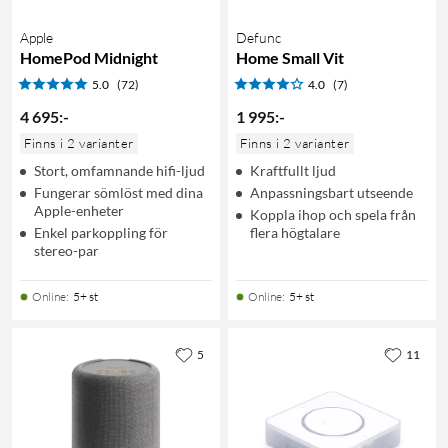
Apple
Defunc
HomePod Midnight
Home Small Vit
5.0
(72)
4.0
(7)
4 695
:
-
1 995
:
-
Finns i 2 varianter
Finns i 2 varianter
Stort, omfamnande hifi-ljud
Kraftfullt ljud
Fungerar sömlöst med dina
Anpassningsbart utseende
Apple-enheter
Koppla ihop och spela från
Enkel parkoppling för
flera högtalare
stereo-par
Online
:
5+ st
Online
:
5+ st
5
11