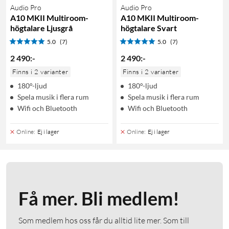
Audio Pro
Audio Pro
A10 MKII Multiroom-
A10 MKII Multiroom-
högtalare Ljusgrå
högtalare Svart
5.0
(7)
5.0
(7)
2 490
:
-
2 490
:
-
Finns i 2 varianter
Finns i 2 varianter
180°-ljud
180°-ljud
Spela musik i flera rum
Spela musik i flera rum
Wifi och Bluetooth
Wifi och Bluetooth
Online
:
Ej i lager
Online
:
Ej i lager
Få mer. Bli medlem!
Som medlem hos oss får du alltid lite mer. Som till