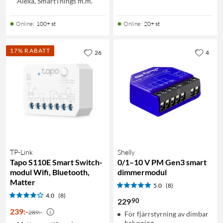
Alexa, SmartThings m.m.
Online
:
100+ st
Online
:
20+ st
17% RABATT
26
4
TP-Link
Shelly
Tapo S110E Smart Switch-
0/1–10 V PM Gen3 smart
modul Wifi, Bluetooth,
dimmermodul
Matter
5.0
(8)
4.0
(8)
90
229
239
:
-
289:-
För fjärrstyrning av dimbar
belysning