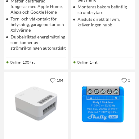
Matter-certifierad –
fungerar med Apple Home,
Monteras bakom befintlig
Alexa och Google Home
strömbrytare
Torr- och våtkontakt för
Ansluts direkt till wifi,
belysning, garageportar och
kräver ingen hubb
golvvärme
Dubbelriktad energimätning
som känner av
strömriktningen automatiskt
Online
:
100+ st
Online
:
1+ st
104
5