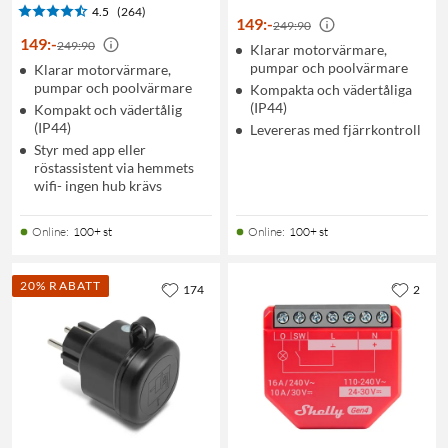
4.5
(264)
149
:
-
249:90
149
:
-
249:90
Klarar motorvärmare,
pumpar och poolvärmare
Klarar motorvärmare,
pumpar och poolvärmare
Kompakta och vädertåliga
(IP44)
Kompakt och vädertålig
(IP44)
Levereras med fjärrkontroll
Styr med app eller
röstassistent via hemmets
wifi- ingen hub krävs
Online
:
100+ st
Online
:
100+ st
20% RABATT
174
2