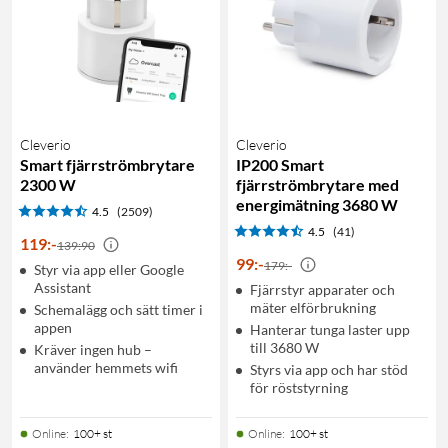
Cleverio
Cleverio
Smart fjärrströmbrytare
IP200 Smart
2300 W
fjärrströmbrytare med
energimätning 3680 W
4.5
(2509)
4.5
(41)
119
:
-
139:90
99
:
-
179:-
Styr via app eller Google
Assistant
Fjärrstyr apparater och
mäter elförbrukning
Schemalägg och sätt timer i
appen
Hanterar tunga laster upp
till 3680 W
Kräver ingen hub –
använder hemmets wifi
Styrs via app och har stöd
för röststyrning
Online
:
100+ st
Online
:
100+ st