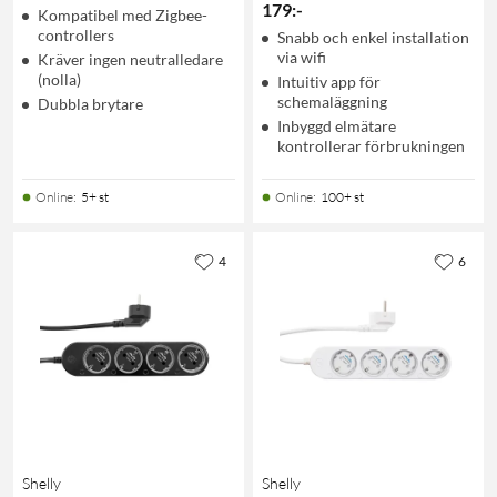
179
:
-
Kompatibel med Zigbee-
controllers
Snabb och enkel installation
via wifi
Kräver ingen neutralledare
(nolla)
Intuitiv app för
schemaläggning
Dubbla brytare
Inbyggd elmätare
kontrollerar förbrukningen
Online
:
5+ st
Online
:
100+ st
4
6
Shelly
Shelly