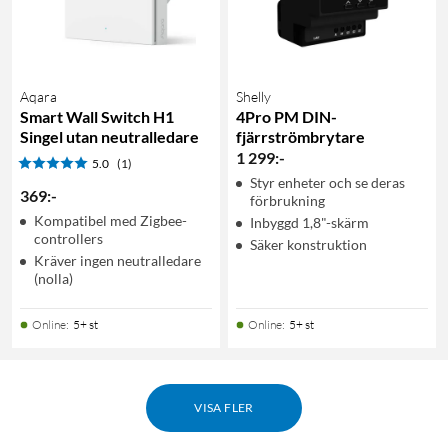
Aqara
Shelly
Smart Wall Switch H1
4Pro PM DIN-
Singel utan neutralledare
fjärrströmbrytare
1 299
:
-
5.0
(1)
Styr enheter och se deras
369
:
-
förbrukning
Kompatibel med Zigbee-
Inbyggd 1,8"-skärm
controllers
Säker konstruktion
Kräver ingen neutralledare
(nolla)
Online
:
5+ st
Online
:
5+ st
VISA FLER