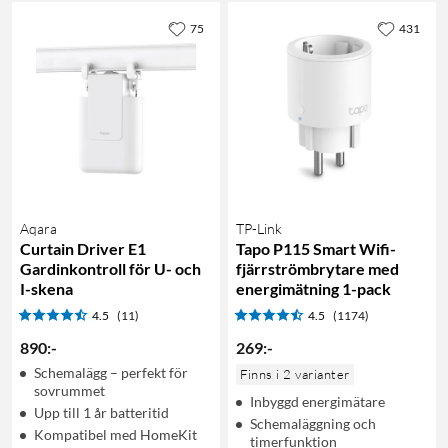
75
431
Aqara
TP-Link
Curtain Driver E1
Tapo P115 Smart Wifi-
Gardinkontroll för U- och
fjärrströmbrytare med
I-skena
energimätning 1-pack
4.5
(11)
4.5
(1174)
890
:
-
269
:
-
Schemalägg – perfekt för
Finns i 2 varianter
sovrummet
Inbyggd energimätare
Upp till 1 år batteritid
Schemaläggning och
Kompatibel med HomeKit
timerfunktion