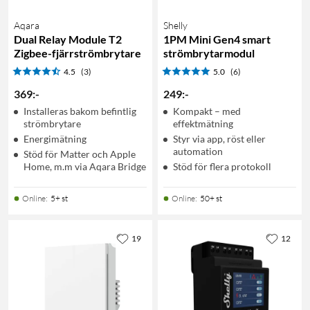
Aqara
Shelly
Dual Relay Module T2
1PM Mini Gen4 smart
Zigbee-fjärrströmbrytare
strömbrytarmodul
4.5
(3)
5.0
(6)
369
:
-
249
:
-
Installeras bakom befintlig
Kompakt – med
strömbrytare
effektmätning
Energimätning
Styr via app, röst eller
automation
Stöd för Matter och Apple
Home, m.m via Aqara Bridge
Stöd för flera protokoll
Online
:
5+ st
Online
:
50+ st
19
12