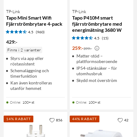
TP-Link
TP-Link
Tapo Mini Smart Wifi
Tapo P410M smart
Fjärrströmbrytare 4-pack
fjärrströmbrytare med
energimätning 3680 W
4.5
(960)
4.5
(15)
429
:
-
259
:
-
399:-
Finns i 2 varianter
Matter-stöd –
Styrs via app eller
plattformsoberoende
röstassistent
IP54-stänksäker – för
Schemaläggning och
utomhusbruk
timerfunktion
Skydd mot överström
Kan även kontrolleras
utanför hemmet
Online
:
100+ st
Online
:
100+ st
14% RABATT
44% RABATT
856
42