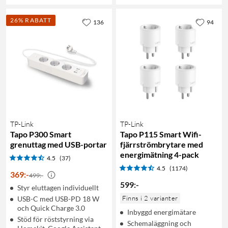
26% RABATT
136
94
TP-Link
TP-Link
Tapo P300 Smart
Tapo P115 Smart Wifi-
grenuttag med USB-portar
fjärrströmbrytare med
energimätning 4-pack
4.5
(37)
4.5
(1174)
369
:
-
499:-
599
:
-
Styr eluttagen individuellt
Finns i 2 varianter
USB-C med USB-PD 18 W
och Quick Charge 3.0
Inbyggd energimätare
Stöd för röststyrning via
Schemaläggning och