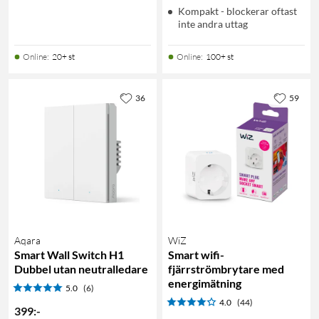
Kompakt - blockerar oftast
inte andra uttag
Online
:
20+ st
Online
:
100+ st
36
59
Aqara
WiZ
Smart Wall Switch H1
Smart wifi-
Dubbel utan neutralledare
fjärrströmbrytare med
energimätning
5.0
(6)
4.0
(44)
399
:
-