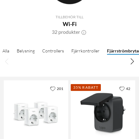
TILLBEHÖR TILL
Wi-Fi
32 produkter
Alla
Belysning
Controllers
Fjärrkontroller
Fjärrströmbryta
35% RABATT
201
42