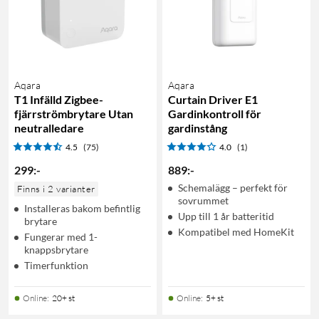
Aqara
Aqara
T1 Infälld Zigbee-
Curtain Driver E1
fjärrströmbrytare Utan
Gardinkontroll för
neutralledare
gardinstång
4.5
(75)
4.0
(1)
299
:
-
889
:
-
Schemalägg – perfekt för
Finns i 2 varianter
sovrummet
Installeras bakom befintlig
Upp till 1 år batteritid
brytare
Kompatibel med HomeKit
Fungerar med 1-
knappsbrytare
Timerfunktion
Online
:
20+ st
Online
:
5+ st