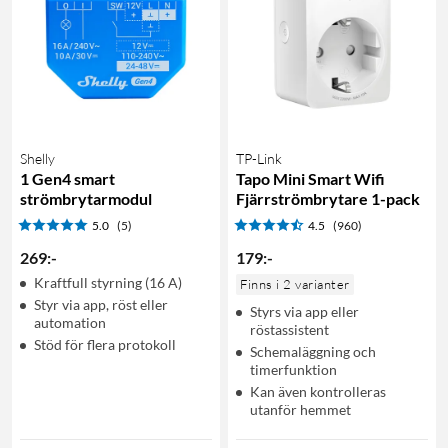
Shelly
TP-Link
1 Gen4 smart
Tapo Mini Smart Wifi
strömbrytarmodul
Fjärrströmbrytare 1-pack
5.0
(5)
4.5
(960)
269
:
-
179
:
-
Kraftfull styrning (16 A)
Finns i 2 varianter
Styr via app, röst eller
Styrs via app eller
automation
röstassistent
Stöd för flera protokoll
Schemaläggning och
timerfunktion
Kan även kontrolleras
utanför hemmet