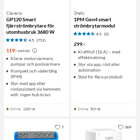
Cleverio
Shelly
GP120 Smart
1PM Gen4 smart
fjärrströmbrytare för
strömbrytarmodul
utomhusbruk 3680 W
4.5
(2)
4.5
(751)
299
:
-
119
:
-
149:90
Kraftfull (16 A) – med
effektmätning
Klarar motorvärmare,
pumpar och poolvärmare
Styr via app, röst eller
automation
Kompakt och vädertålig
(IP44)
Stöd för flera protokoll
Styr med app eller
röstassistent via hemmets
wifi- ingen hub krävs
Online
:
100+ st
Online
:
50+ st
7
369