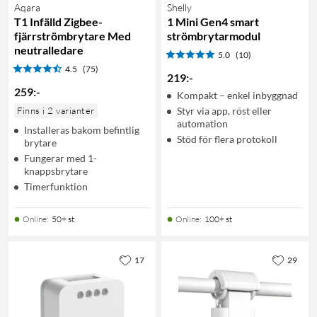
Aqara
Shelly
T1 Infälld Zigbee-
1 Mini Gen4 smart
fjärrströmbrytare Med
strömbrytarmodul
neutralledare
5.0
(10)
4.5
(75)
219
:
-
259
:
-
Kompakt – enkel inbyggnad
Finns i 2 varianter
Styr via app, röst eller
automation
Installeras bakom befintlig
Stöd för flera protokoll
brytare
Fungerar med 1-
knappsbrytare
Timerfunktion
Online
:
50+ st
Online
:
100+ st
17
29