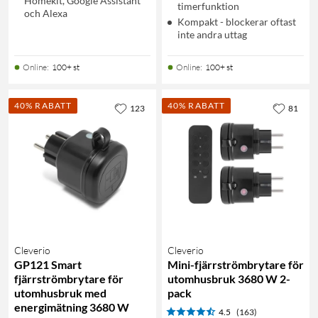
Homekit, Google Assistant
timerfunktion
och Alexa
Kompakt - blockerar oftast
inte andra uttag
Online
:
100+ st
Online
:
100+ st
40% RABATT
40% RABATT
123
81
Cleverio
Cleverio
GP121 Smart
Mini-fjärrströmbrytare för
fjärrströmbrytare för
utomhusbruk 3680 W 2-
utomhusbruk med
pack
energimätning 3680 W
4.5
(163)