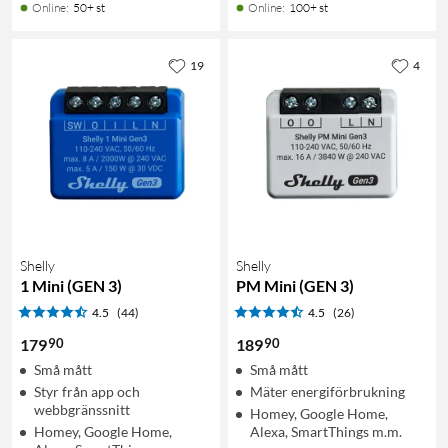
Online
:
50+ st
Online
:
100+ st
19
4
Shelly
Shelly
1 Mini (GEN 3)
PM Mini (GEN 3)
4.5
(44)
4.5
(26)
90
90
179
189
Små mått
Små mått
Styr från app och
Mäter energiförbrukning
webbgränssnitt
Homey, Google Home,
Homey, Google Home,
Alexa, SmartThings m.m.