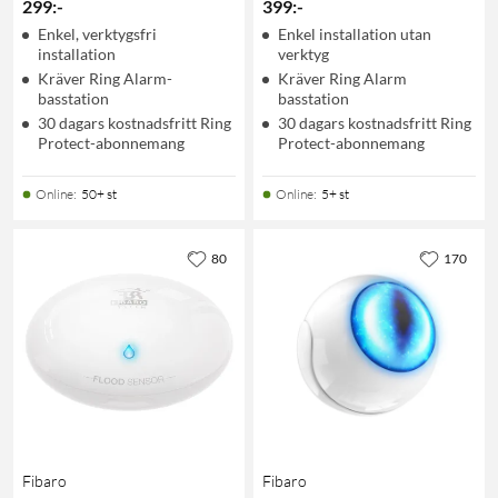
299
:
-
399
:
-
Enkel, verktygsfri
Enkel installation utan
installation
verktyg
Kräver Ring Alarm-
Kräver Ring Alarm
basstation
basstation
30 dagars kostnadsfritt Ring
30 dagars kostnadsfritt Ring
Protect-abonnemang
Protect-abonnemang
Online
:
50+ st
Online
:
5+ st
80
170
Fibaro
Fibaro