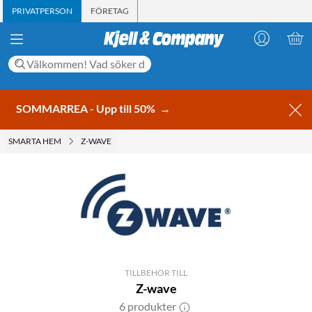
PRIVATPERSON
FÖRETAG
SOMMARREA - Upp till 50%
→
SMARTA HEM
Z-WAVE
TILLBEHÖR TILL
Z-wave
6 produkter