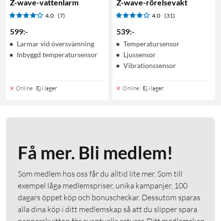
Z-wave-vattenlarm
Z-wave-rörelsevakt
4.0
(7)
4.0
(31)
599
:
-
539
:
-
Larmar vid översvämning
Temperatursensor
Inbyggd temperatursensor
Ljussensor
Vibrationssensor
Online
:
Ej i lager
Online
:
Ej i lager
Få mer. Bli medlem!
Som medlem hos oss får du alltid lite mer. Som till
exempel låga medlemspriser, unika kampanjer, 100
dagars öppet köp och bonuscheckar. Dessutom sparas
alla dina köp i ditt medlemskap så att du slipper spara