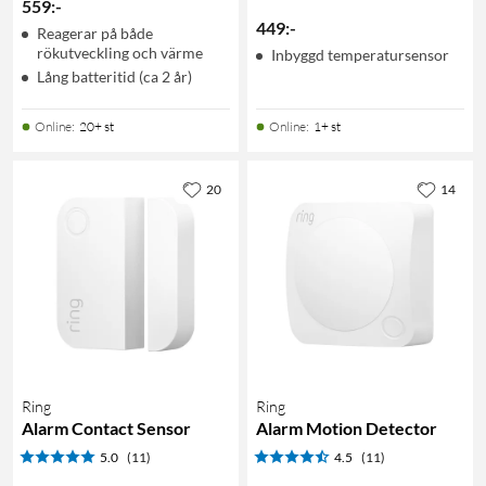
559
:
-
449
:
-
Reagerar på både
rökutveckling och värme
Inbyggd temperatursensor
Lång batteritid (ca 2 år)
Online
:
20+ st
Online
:
1+ st
20
14
Ring
Ring
Alarm Contact Sensor
Alarm Motion Detector
5.0
(11)
4.5
(11)