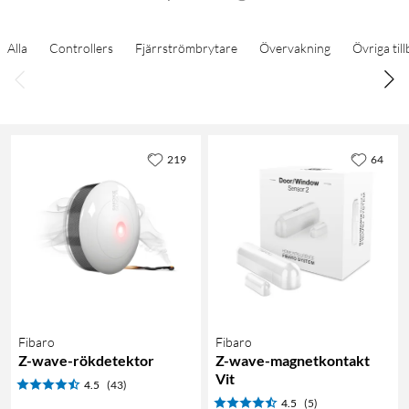
Alla
Controllers
Fjärrströmbrytare
Övervakning
Övriga til
219
64
Fibaro
Fibaro
Z-wave-rökdetektor
Z-wave-magnetkontakt
Vit
4.5
(43)
4.5
(5)