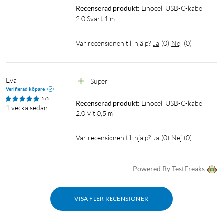
Recenserad produkt:
Linocell USB-C-kabel 
2.0 Svart 1 m
Var recensionen till hjälp?
Ja
(
0
)
Nej
(
0
)
Eva
Super
Verifierad köpare
5/5
Recenserad produkt:
Linocell USB-C-kabel 
1 vecka sedan
2.0 Vit 0,5 m
Var recensionen till hjälp?
Ja
(
0
)
Nej
(
0
)
Powered By TestFreaks
VISA FLER RECENSIONER