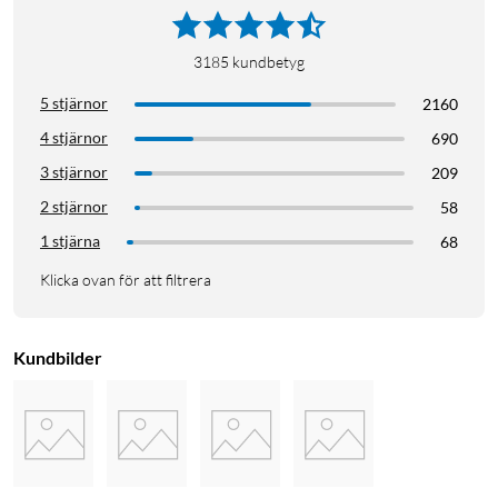
3185
kundbetyg
5 stjärnor
2160
4 stjärnor
690
3 stjärnor
209
2 stjärnor
58
1 stjärna
68
Klicka ovan för att filtrera
Kundbilder