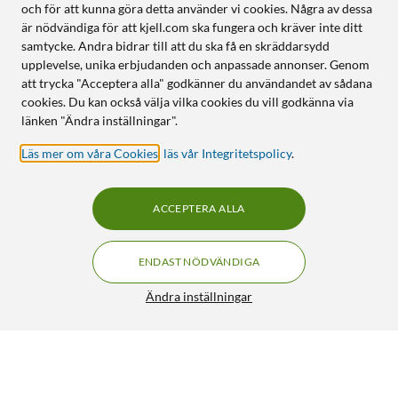
och för att kunna göra detta använder vi cookies. Några av dessa
är nödvändiga för att kjell.com ska fungera och kräver inte ditt
samtycke. Andra bidrar till att du ska få en skräddarsydd
upplevelse, unika erbjudanden och anpassade annonser. Genom
att trycka "Acceptera alla" godkänner du användandet av sådana
cookies. Du kan också välja vilka cookies du vill godkänna via
länken "Ändra inställningar".
Läs mer om våra Cookies
,
läs vår Integritetspolicy
.
ACCEPTERA ALLA
ENDAST NÖDVÄNDIGA
Ändra inställningar
Linocell USB-C-kabel 2.0 Svart 0,2 m
129:90
4.5/5