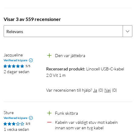
Visar 3 av 559 recensioner
Relevans
Jacqueline
Den var jättebra 
Verifierad köpare
5/5
Recenserad produkt:
Linocell USB-C-kabel 
2 dagar sedan
2.0 Vit 1 m
Var recensionen till hjälp?
Ja
(
0
)
Nej
(
0
)
Sture
Funk skitbra
Verifierad köpare
Kabeln var väldigt stuv mot kabeln 
3/5
innan som var en tyg kabel
1 vecka sedan