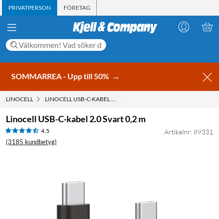
PRIVATPERSON
FÖRETAG
SOMMARREA - Upp till 50%
→
LINOCELL
LINOCELL USB-C-KABEL 2.0 SVART 0,2 M
Linocell USB-C-kabel 2.0 Svart 0,2 m
4.5
Artikelnr: 89331
(3185 kundbetyg)