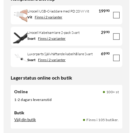
199
90
Linocell USB-C-laddare med PD 20 W Vit
Vit
Finns i 2 varianter
29
90
Linocell Kabelsamlare 2-pack Svart
Svart
Finns i 2 varianter
69
90
Luxorparts Självhäftande kabelhållare Svart
Svart
Finns i 2 varianter
Lagerstatus online och butik
Online
100+ st
1-2 dagars leveranstid
Butik
Välj din butik
Finns i 105 butiker.