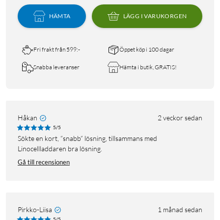
HÄMTA
LÄGG I VARUKORGEN
Fri frakt från 599:-
Öppet köp i 100 dagar
Snabba leveranser
Hämta i butik, GRATIS!
Håkan
2 veckor sedan
5/5
Sökte en kort, ”snabb” lösning, tillsammans med
Linocellladdaren bra lösning.
Gå till recensionen
Pirkko-Liisa
1 månad sedan
5/5