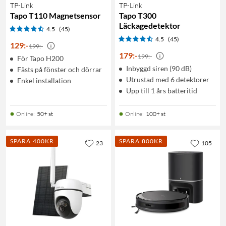
TP-Link
TP-Link
Tapo T110 Magnetsensor
Tapo T300
Läckagedetektor
4.5
(45)
4.5
(45)
129
:
-
199:-
179
:
-
199:-
För Tapo H200
Inbyggd siren (90 dB)
Fästs på fönster och dörrar
Utrustad med 6 detektorer
Enkel installation
Upp till 1 års batteritid
Online
:
50+ st
Online
:
100+ st
SPARA 400KR
SPARA 800KR
23
105