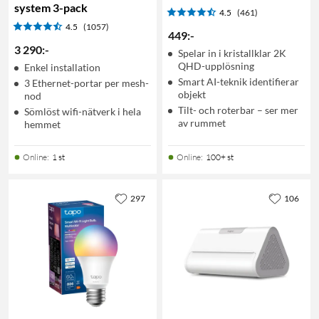
system 3-pack
4.5
(461)
4.5
(1057)
449
:
-
3 290
:
-
Spelar in i kristallklar 2K
QHD-upplösning
Enkel installation
Smart AI-teknik identifierar
3 Ethernet-portar per mesh-
objekt
nod
Tilt- och roterbar – ser mer
Sömlöst wifi-nätverk i hela
av rummet
hemmet
Online
:
1 st
Online
:
100+ st
297
106