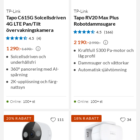
TP-Link
TP-Link
Tapo C615G Solcellsdriven
Tapo RV20 Max Plus
4G LTE Pan/Tilt
Robotdammsugare
övervakningskamera
4.5
(166)
4.5
(4)
2 190
:
-
2 990:-
1 290
:
-
1 690:-
Kraftfull 5300 Pa-motor och
låg profil
Solcellsdriven och
underhållsfri
Dammsuger och våttorkar
360° panorering med AI-
Automatisk självtömning
spårning
2K-upplösning och färg-
nattsyn
Online
:
100+ st
Online
:
100+ st
20% RABATT
18% RABATT
111
34