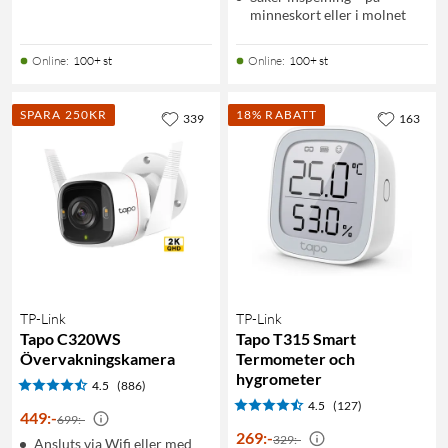
minneskort eller i molnet
Online
:
100+ st
Online
:
100+ st
SPARA 250KR
18% RABATT
339
163
TP-Link
TP-Link
Tapo C320WS
Tapo T315 Smart
Övervakningskamera
Termometer och
hygrometer
4.5
(886)
4.5
(127)
449
:
-
699:-
269
:
-
329:-
Ansluts via Wifi eller med