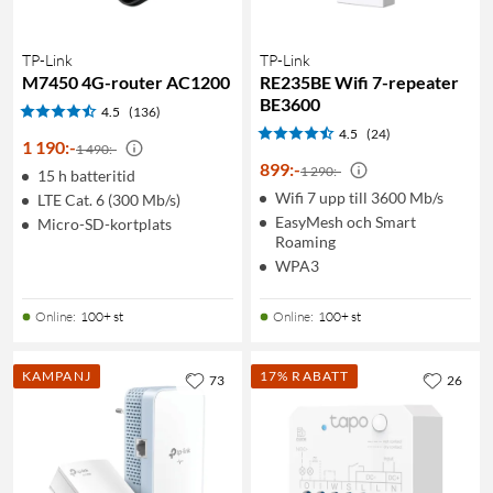
TP-Link
TP-Link
M7450 4G-router AC1200
RE235BE Wifi 7-repeater
BE3600
4.5
(136)
4.5
(24)
1 190
:
-
1 490:-
899
:
-
1 290:-
15 h batteritid
Wifi 7 upp till 3600 Mb/s
LTE Cat. 6 (300 Mb/s)
EasyMesh och Smart
Micro-SD-kortplats
Roaming
WPA3
Online
:
100+ st
Online
:
100+ st
KAMPANJ
17% RABATT
73
26