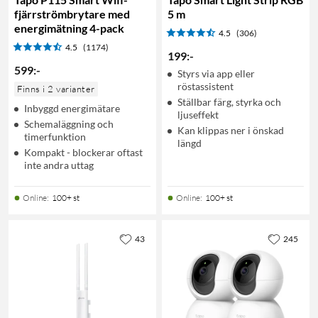
fjärrströmbrytare med
5 m
energimätning 4-pack
4.5
(306)
4.5
(1174)
199
:
-
599
:
-
Styrs via app eller
röstassistent
Finns i 2 varianter
Ställbar färg, styrka och
Inbyggd energimätare
ljuseffekt
Schemaläggning och
Kan klippas ner i önskad
timerfunktion
längd
Kompakt - blockerar oftast
inte andra uttag
Online
:
100+ st
Online
:
100+ st
43
245