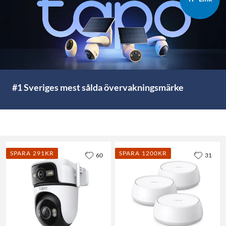
#1 Sveriges mest sålda övervakningsmärke
SPARA 291KR
SPARA 1200KR
60
31