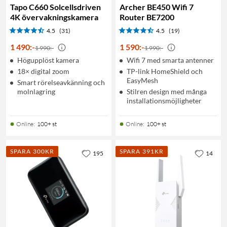
Tapo C660 Solcellsdriven
Archer BE450 Wifi 7
4K övervakningskamera
Router BE7200
4.5
(31)
4.5
(19)
1 490
:
-
1 590
:
-
1 990:-
1 990:-
Högupplöst kamera
Wifi 7 med smarta antenner
18× digital zoom
TP-link HomeShield och
EasyMesh
Smart rörelseavkänning och
molnlagring
Stilren design med många
installationsmöjligheter
Online
:
100+ st
Online
:
100+ st
SPARA 300KR
SPARA 391KR
195
14