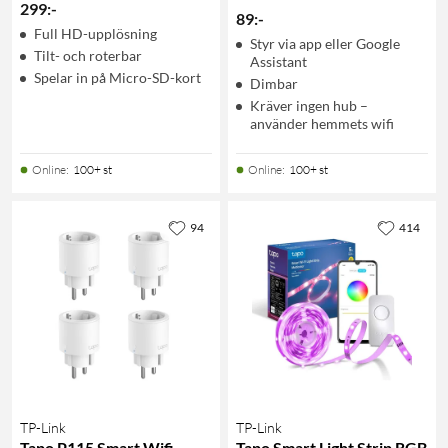
299
:
-
89
:
-
Full HD-upplösning
Styr via app eller Google
Tilt- och roterbar
Assistant
Spelar in på Micro-SD-kort
Dimbar
Kräver ingen hub –
använder hemmets wifi
Online
:
100+ st
Online
:
100+ st
94
414
TP-Link
TP-Link
Tapo P115 Smart Wifi-
Tapo Smart Light Strip RGB