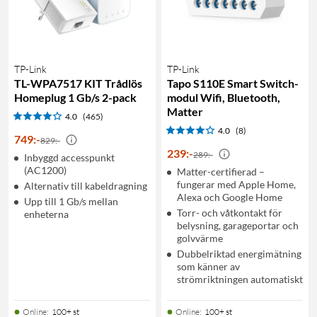
TP-Link
TP-Link
TL-WPA7517 KIT Trådlös
Tapo S110E Smart Switch-
Homeplug 1 Gb/s 2-pack
modul Wifi, Bluetooth,
Matter
4.0
(465)
4.0
(8)
749
:
-
829:-
239
:
-
289:-
Inbyggd accesspunkt
(AC1200)
Matter-certifierad –
fungerar med Apple Home,
Alternativ till kabeldragning
Alexa och Google Home
Upp till 1 Gb/s mellan
Torr- och våtkontakt för
enheterna
belysning, garageportar och
golvvärme
Dubbelriktad energimätning
som känner av
strömriktningen automatiskt
Online
:
100+ st
Online
:
100+ st