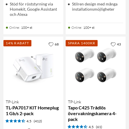
Stöd för röststyrning via
Stilren design med många
Homekit, Google Assistant
installationsmöjligheter
och Alexa
Online
:
100+ st
Online
:
100+ st
14% RABATT
SPARA 1400KR
68
43
TP-Link
TP-Link
TL-PA7017 KIT Homeplug
Tapo C425 Trådlös
1 Gb/s 2-pack
övervakningskamera 4-
pack
4.5
(412)
4.5
(61)