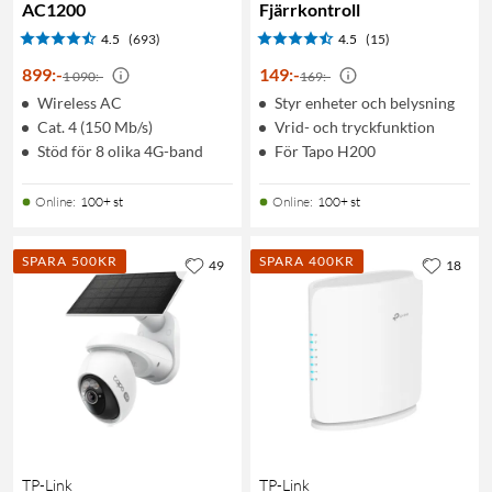
AC1200
Fjärrkontroll
4.5
(693)
4.5
(15)
899
:
-
149
:
-
1 090:-
169:-
Wireless AC
Styr enheter och belysning
Cat. 4 (150 Mb/s)
Vrid- och tryckfunktion
Stöd för 8 olika 4G-band
För Tapo H200
Online
:
100+ st
Online
:
100+ st
SPARA 500KR
SPARA 400KR
49
18
TP-Link
TP-Link