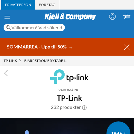
PRIVATPERSON
FÖRETAG
SOMMARREA - Upp till 50%
→
TP-LINK
FJÄRRSTRÖMBRYTARE INOMHUS
VARUMÄRKE
TP-Link
232 produkter
TP-Link