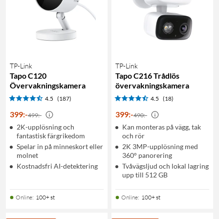
TP-Link
TP-Link
Tapo C120
Tapo C216 Trådlös
Övervakningskamera
övervakningskamera
4.5
(187)
4.5
(18)
399
:
-
399
:
-
499:-
490:-
2K-upplösning och
Kan monteras på vägg, tak
fantastisk färgrikedom
och rör
Spelar in på minneskort eller
2K 3MP-upplösning med
molnet
360° panorering
Kostnadsfri AI-detektering
Tvåvägsljud och lokal lagring
upp till 512 GB
Online
:
100+ st
Online
:
100+ st