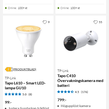
Online
:
100+ st
Online
:
100+ st
9
55
(PRODUKTBLAD)
TP-Link
Tapo C410
TP-Link
Övervakningskamera med
Tapo L610 – Smart LED-
batteri
lampa GU10
4.5
(176)
5.0
(8)
799
:
-
99
:
-
Högupplöst kamera
Justera ljusstyrkan trådlöst