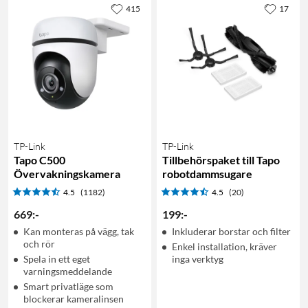
415
17
TP-Link
TP-Link
Tapo C500
Tillbehörspaket till Tapo
Övervakningskamera
robotdammsugare
4.5
(1182)
4.5
(20)
669
:
-
199
:
-
Kan monteras på vägg, tak
Inkluderar borstar och filter
och rör
Enkel installation, kräver
Spela in ett eget
inga verktyg
varningsmeddelande
Smart privatläge som
blockerar kameralinsen