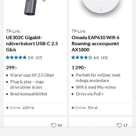
TP-Link
TP-Link
UE302C Gigabit-
Omada EAP610 Wifi 6
nätverkskort USB-C 2.5
Roaming-accesspunkt
Gb/s
AX1800
5.0
(17)
4.0
(15)
299
:
-
1 290
:
-
Klarar upp till 2,5 Gbps
Perfekt för miljöer med
många användare
Plug & play – inga
drivrutiner krävs
Wifi 6 med Mu-mimo
Bred kompatibilitet
Drivs via PoE+
Online
:
100+ st
Online
:
50+ st
43
17