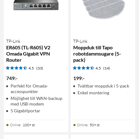
TP-Link
TP-Link
ER605 (TL-R605) V2
Moppduk till Tapo
Omada Gigabit VPN
robotdammsugare (5-
Router
pack)
4.5
(33)
4.5
(14)
749
:
-
199
:
-
Perfekt för Omada-
Tvättbar moppduk i 5-pack
accesspunkter
Enkel montering
Möjlighet till WAN-backup
med USB-modem
5 Gigabitportar
Online
:
100+ st
Online
:
50+ st