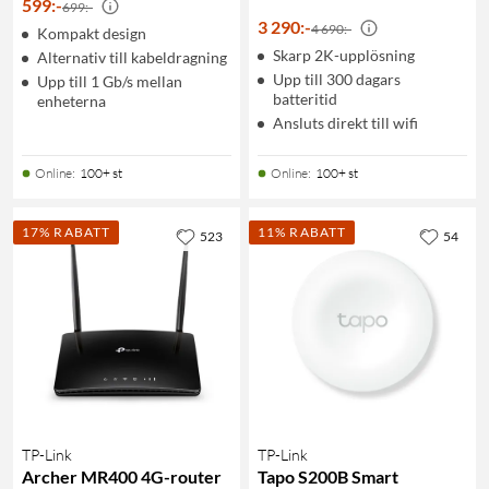
599
:
-
699:-
3 290
:
-
4 690:-
Kompakt design
Skarp 2K-upplösning
Alternativ till kabeldragning
Upp till 300 dagars
Upp till 1 Gb/s mellan
batteritid
enheterna
Ansluts direkt till wifi
Online
:
100+ st
Online
:
100+ st
17% RABATT
11% RABATT
523
54
TP-Link
TP-Link
Archer MR400 4G-router
Tapo S200B Smart