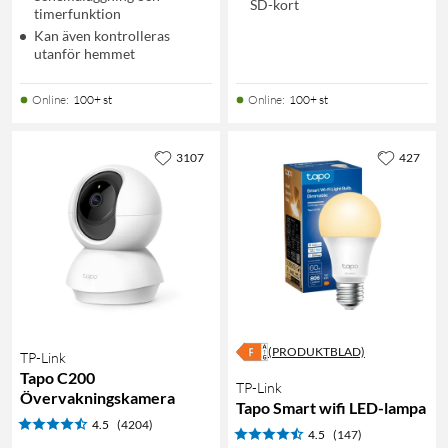
SD-kort
timerfunktion
Kan även kontrolleras
utanför hemmet
Online
:
100+ st
Online
:
100+ st
3107
427
(PRODUKTBLAD)
TP-Link
Tapo C200
TP-Link
Övervakningskamera
Tapo Smart wifi LED-lampa
4.5
(4204)
4.5
(147)