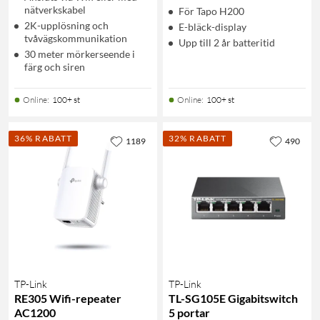
nätverkskabel
För Tapo H200
2K-upplösning och
E-bläck-display
tvåvägskommunikation
Upp till 2 år batteritid
30 meter mörkerseende i
färg och siren
Online
:
100+ st
Online
:
100+ st
36% RABATT
32% RABATT
1189
490
TP-Link
TP-Link
RE305 Wifi-repeater
TL-SG105E Gigabitswitch
AC1200
5 portar