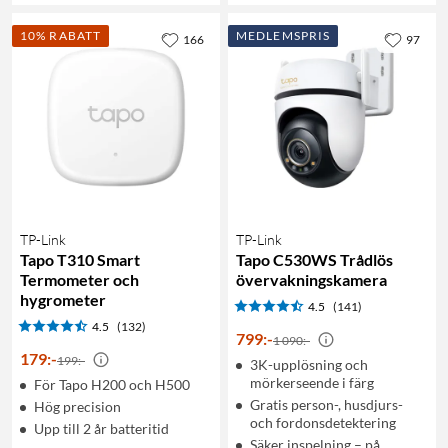
10% RABATT
MEDLEMSPRIS
166
97
TP-Link
TP-Link
Tapo T310 Smart
Tapo C530WS Trådlös
Termometer och
övervakningskamera
hygrometer
4.5
(141)
4.5
(132)
799
:
-
1 090:-
179
:
-
199:-
3K-upplösning och
mörkerseende i färg
För Tapo H200 och H500
Gratis person-, husdjurs-
Hög precision
och fordonsdetektering
Upp till 2 år batteritid
Säker inspelning – på