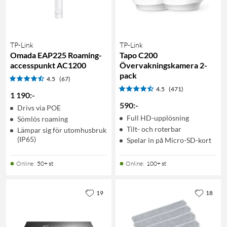
TP-Link
TP-Link
Omada EAP225 Roaming-
Tapo C200
accesspunkt AC1200
Övervakningskamera 2-
pack
4.5
(67)
4.5
(471)
1 190
:
-
590
:
-
Drivs via POE
Full HD-upplösning
Sömlös roaming
Tilt- och roterbar
Lämpar sig för utomhusbruk
(IP65)
Spelar in på Micro-SD-kort
Online
:
50+ st
Online
:
100+ st
19
18