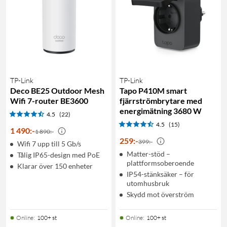
TP-Link
TP-Link
Deco BE25 Outdoor Mesh
Tapo P410M smart
Wifi 7-router BE3600
fjärrströmbrytare med
energimätning 3680 W
4.5
(22)
4.5
(15)
1 490
:
-
1 890:-
259
:
-
399:-
Wifi 7 upp till 5 Gb/s
Matter-stöd –
Tålig IP65-design med PoE
plattformsoberoende
Klarar över 150 enheter
IP54-stänksäker – för
utomhusbruk
Skydd mot överström
Online
:
100+ st
Online
:
100+ st