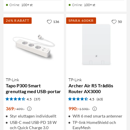
Online
:
100+ st
Online
:
100+ st
26% RABATT
SPARA 600KR
136
50
TP-Link
TP-Link
Tapo P300 Smart
Archer Air R5 Trådlös
grenuttag med USB-portar
Router AX3000
4.5
(37)
4.5
(63)
369
:
-
990
:
-
499:-
1 590:-
Styr eluttagen individuellt
Wifi 6 med smarta antenner
USB-C med USB-PD 18 W
TP-link HomeShield och
och Quick Charge 3.0
EasyMesh