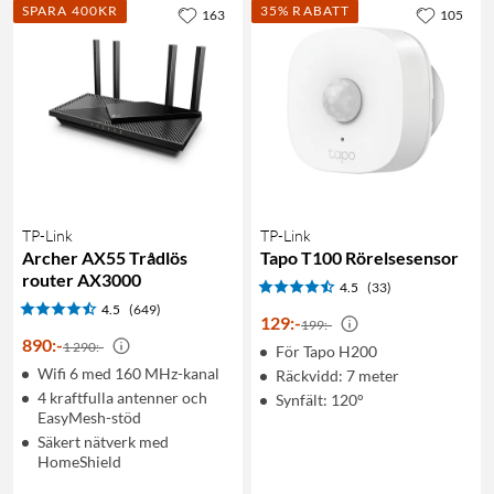
SPARA 400KR
35% RABATT
163
105
TP-Link
TP-Link
Archer AX55 Trådlös
Tapo T100 Rörelsesensor
router AX3000
4.5
(33)
4.5
(649)
129
:
-
199:-
890
:
-
1 290:-
För Tapo H200
Wifi 6 med 160 MHz-kanal
Räckvidd: 7 meter
4 kraftfulla antenner och
Synfält: 120°
EasyMesh-stöd
Säkert nätverk med
HomeShield