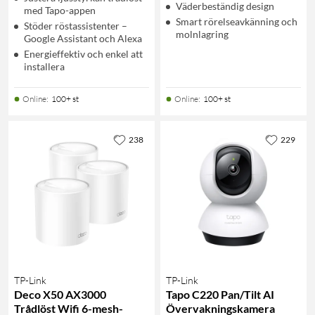
Väderbeständig design
med Tapo-appen
Smart rörelseavkänning och
Stöder röstassistenter –
molnlagring
Google Assistant och Alexa
Energieffektiv och enkel att
installera
Online
:
100+ st
Online
:
100+ st
238
229
TP-Link
TP-Link
Deco X50 AX3000
Tapo C220 Pan/Tilt AI
Trådlöst Wifi 6-mesh-
Övervakningskamera