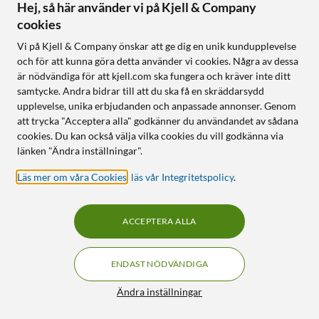
Hej, så här använder vi på Kjell & Company
cookies
Vi på Kjell & Company önskar att ge dig en unik kundupplevelse
och för att kunna göra detta använder vi cookies. Några av dessa
är nödvändiga för att kjell.com ska fungera och kräver inte ditt
samtycke. Andra bidrar till att du ska få en skräddarsydd
upplevelse, unika erbjudanden och anpassade annonser. Genom
TP-Link
TP-Link
att trycka "Acceptera alla" godkänner du användandet av sådana
TL-SG105PE
Deco BE65 – BE9300 Mesh
cookies. Du kan också välja vilka cookies du vill godkänna via
Administrerbar
Wifi 7-system
länken "Ändra inställningar".
gigabitswitch 5 portar
5.0
(22)
PoE+
Läs mer om våra Cookies
,
läs vår Integritetspolicy
.
5 990
:
-
4.5
(77)
Wifi 7 – 9,2 Gbps hastighet
549
:
-
Tri-band med 6 GHz
ACCEPTERA ALLA
Upp till 30 W per port
Fyra 2,5 Gbps-portar
VLAN-stöd
ENDAST NÖDVÄNDIGA
Hanteras via webbgränssnitt
Filter
Ändra inställningar
Online
:
100+ st
Online
:
100+ st