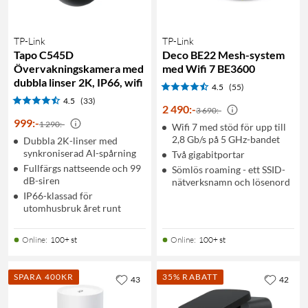
TP-Link
TP-Link
Tapo C545D
Deco BE22 Mesh-system
Övervakningskamera med
med Wifi 7 BE3600
dubbla linser 2K, IP66, wifi
4.5
(55)
4.5
(33)
2 490
:
-
3 690:-
999
:
-
1 290:-
Wifi 7 med stöd för upp till
2,8 Gb/s på 5 GHz-bandet
Dubbla 2K-linser med
synkroniserad AI-spårning
Två gigabitportar
Fullfärgs nattseende och 99
Sömlös roaming - ett SSID-
dB-siren
nätverksnamn och lösenord
IP66-klassad för
utomhusbruk året runt
Online
:
100+ st
Online
:
100+ st
SPARA 400KR
35% RABATT
43
42