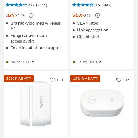
4.0
(2551)
4.5
(847)
329
:
-
269
:
-
519:-
399:-
Bra räckvidd med wireless
VLAN-stöd
AC
Link aggregation
Fungerar även som
Gigabitstöd
accesspunkt
Enkel installation via app
Online
:
100+ st
Online
:
100+ st
35% RABATT
10% RABATT
125
117