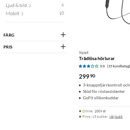
Ljud & bild
6
Mobilt
10
FÄRG
PRIS
Xqisit
Trådlösa hörlurar
3.0
(35 kundbetyg
299
90
3-knappsfjärrkontroll oc
Stöd för röstassistenter
GoFit silikonkuddar
Online
:
100+ st
Finns i 15 butiker.
Välj butik