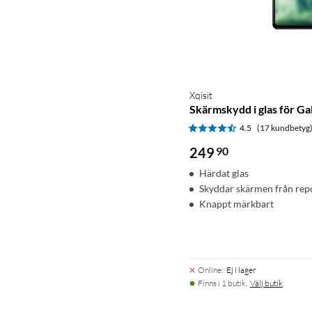
Xqisit
Skärmskydd i glas för G
4.5
(17 kundbetyg
249
90
Härdat glas
Skyddar skärmen från rep
Knappt märkbart
Online
:
Ej i lager
Finns i 1 butik.
Välj butik