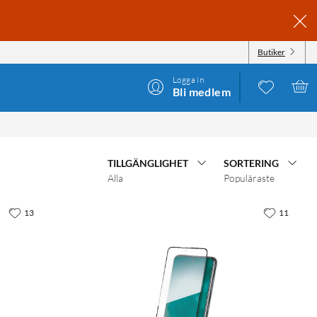
Butiker
Logga in
Bli medlem
TILLGÄNGLIGHET
SORTERING
Alla
Populäraste
13
11