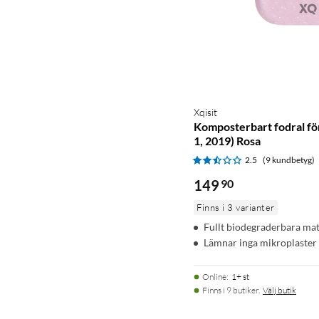
Xqisit
Komposterbart fodral fö
1, 2019) Rosa
2.5
(9 kundbetyg)
149
90
Finns i 3 varianter
Fullt biodegraderbara mat
Lämnar inga mikroplaster
Online
:
1+ st
Finns i 9 butiker.
Välj butik