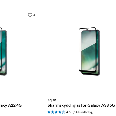
4
Xqisit
alaxy A22 4G
Skärmskydd i glas för Galaxy A33 5G
4.5
(54 kundbetyg)