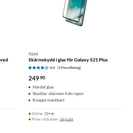
Xqisit
rved
Skärmskydd i glas för Galaxy S21 Plus
4.0
(19 kundbetyg)
249
90
Härdat glas
Skyddar skärmen från repor
Knappt märkbart
Online
:
20+ st
Finns i 45 butiker.
Välj butik