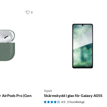
3
Xqisit
r AirPods Pro (Gen
Skärmskydd i glas för Galaxy A05S
4.0
(5 kundbetyg)