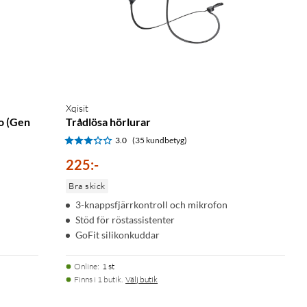
Xqisit
o (Gen
Trådlösa hörlurar
3.0
(35 kundbetyg)
225
:
-
Bra skick
3-knappsfjärrkontroll och mikrofon
Stöd för röstassistenter
GoFit silikonkuddar
Online
:
1 st
Finns i 1 butik.
Välj butik