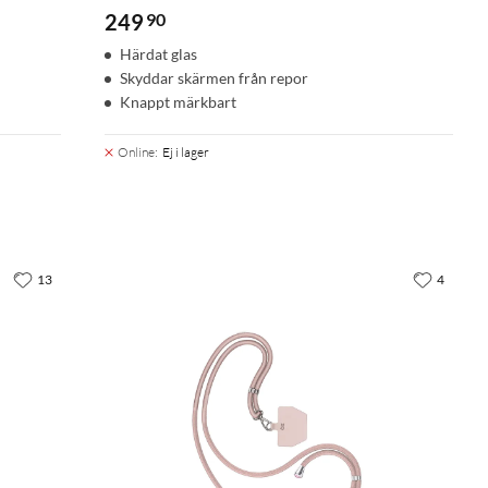
249
90
Härdat glas
Skyddar skärmen från repor
Knappt märkbart
Online
:
Ej i lager
13
4