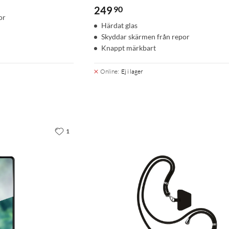
249
90
or
Härdat glas
Skyddar skärmen från repor
Knappt märkbart
Online
:
Ej i lager
1