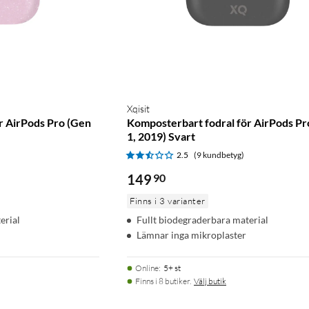
Xqisit
r AirPods Pro (Gen
Komposterbart fodral för AirPods Pr
1, 2019) Svart
2.5
(9 kundbetyg)
149
90
Finns i 3 varianter
erial
Fullt biodegraderbara material
Lämnar inga mikroplaster
Online
:
5+ st
Finns i 8 butiker.
Välj butik