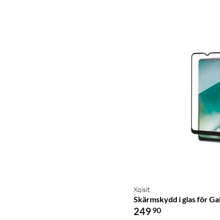
Xqisit
Skärmskydd i glas för G
249
90