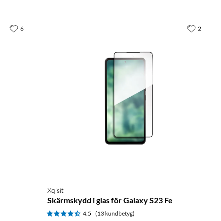
6
2
Xqisit
Skärmskydd i glas för Galaxy S23 Fe
4.5
(13 kundbetyg)