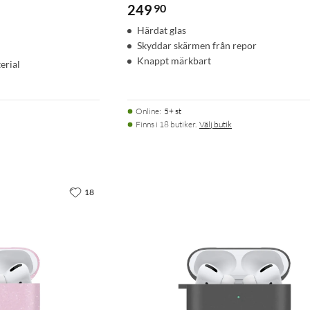
249
90
Härdat glas
Skyddar skärmen från repor
Knappt märkbart
erial
Online
:
5+ st
Finns i 18 butiker.
Välj butik
18