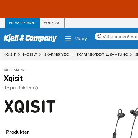
PRIVATPERSON
FÖRETAG
Meny
XQISIT
MOBILT
SKÄRMSKYDD
SKÄRMSKYDD TILL SAMSUNG
S
VARUMÄRKE
Xqisit
16 produkter
Produkter