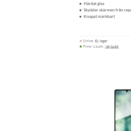
Härdat glas
Skyddar skärmen från rep
Knappt märkbart
Online
:
Ej i lager
Finns i 1 butik.
Välj butik