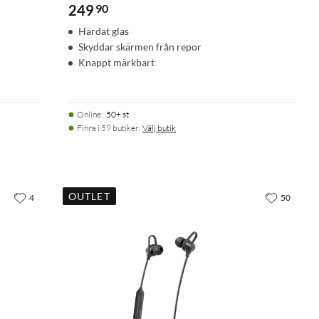
249
90
Härdat glas
Skyddar skärmen från repor
Knappt märkbart
Online
:
50+ st
Finns i 59 butiker.
Välj butik
OUTLET
4
50