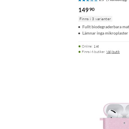
149
90
Finns i 3 varianter
Fullt biodegraderbara mat
Lämnar inga mikroplaster
Online
:
1 st
Finns i 6 butiker.
Välj butik