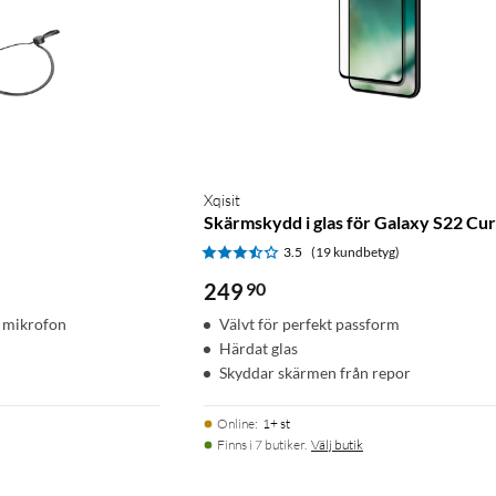
Xqisit
Skärmskydd i glas för Galaxy S22 Cu
)
3.5
(19 kundbetyg)
249
90
h mikrofon
Välvt för perfekt passform
Härdat glas
Skyddar skärmen från repor
Online
:
1+ st
Finns i 7 butiker.
Välj butik