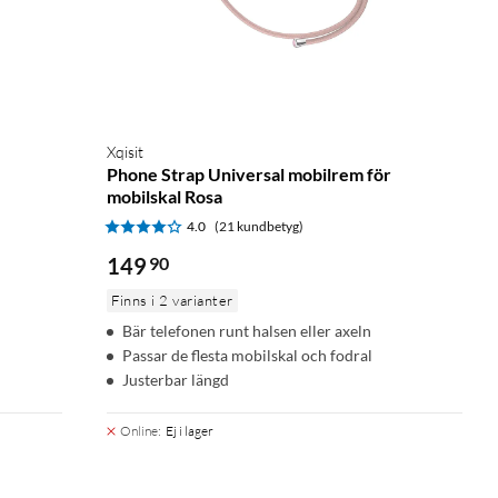
Xqisit
Phone Strap Universal mobilrem för
mobilskal Rosa
4.0
(21 kundbetyg)
149
90
Finns i 2 varianter
Bär telefonen runt halsen eller axeln
Passar de flesta mobilskal och fodral
Justerbar längd
Online
:
Ej i lager