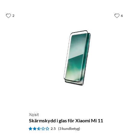
2
6
Xqisit
Skärmskydd i glas för Xiaomi Mi 11
2.5
(3 kundbetyg)