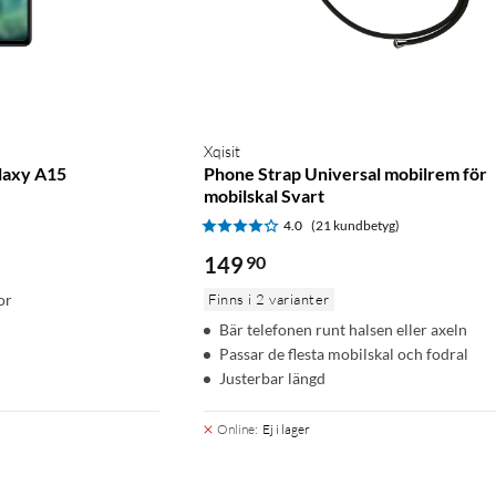
Xqisit
alaxy A15
Phone Strap Universal mobilrem för
mobilskal Svart
)
4.0
(21 kundbetyg)
149
90
or
Finns i 2 varianter
Bär telefonen runt halsen eller axeln
Passar de flesta mobilskal och fodral
Justerbar längd
Online
:
Ej i lager