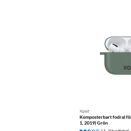
Xqisit
Komposterbart fodral fö
1, 2019) Grön
2.5
(9 kundbetyg)