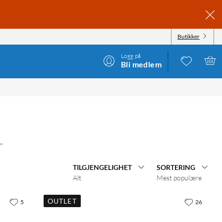
Butikker
Logg på
Bli medlem
TILGJENGELIGHET
SORTERING
Alt
Mest populære
OUTLET
5
26