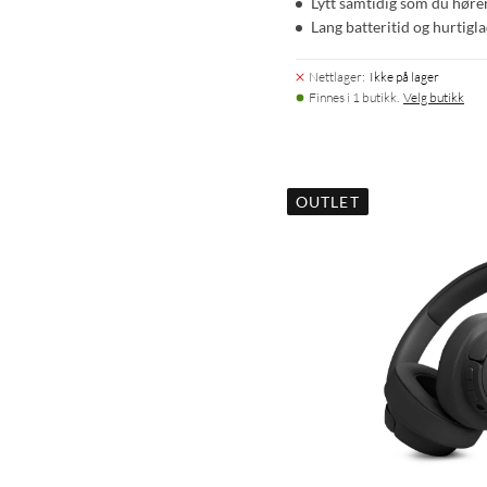
Lytt samtidig som du høre
Lang batteritid og hurtigl
Nettlager
:
Ikke på lager
Finnes i 1 butikk.
Velg butikk
OUTLET