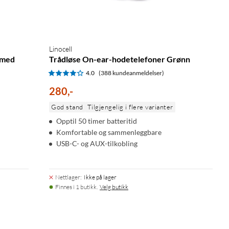
Linocell
 med
Trådløse On-ear-hodetelefoner Grønn
4.0
(388 kundeanmeldelser)
280
,
-
God stand
Tilgjengelig i flere varianter
Opptil 50 timer batteritid
Komfortable og sammenleggbare
USB-C- og AUX-tilkobling
Nettlager
:
Ikke på lager
Finnes i 1 butikk.
Velg butikk