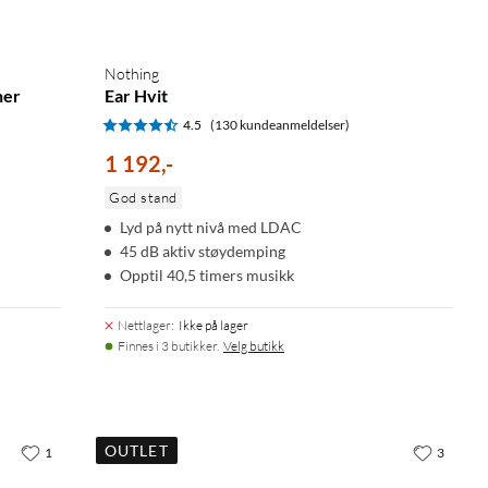
Nothing
ner
Ear Hvit
4.5
(130 kundeanmeldelser)
1 192
,
-
God stand
Lyd på nytt nivå med LDAC
45 dB aktiv støydemping
Opptil 40,5 timers musikk
Nettlager
:
Ikke på lager
Finnes i 3 butikker.
Velg butikk
OUTLET
1
3