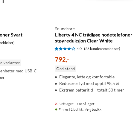
Soundcore
oner Svart
Liberty 4 NC trådløse hodetelefoner
støyreduksjon Clear White
eldelser)
4.0
(26 kundeanmeldelser)
792
,
-
re varianter
God stand
ngsenheter med USB-C
Elegante, lette og komfortable
per
Reduserer lyd med opptil 98,5 %
Ekstrem batteritid – totalt 50 timer
Nettlager
:
Ikke på lager
Finnes i 1 butikk.
Velg butikk