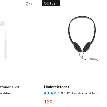
OUTLET
1
Hodetelefoner
efoner Hvit
3.5
(201 kundeanmeldelser)
eldelser)
120
,
-