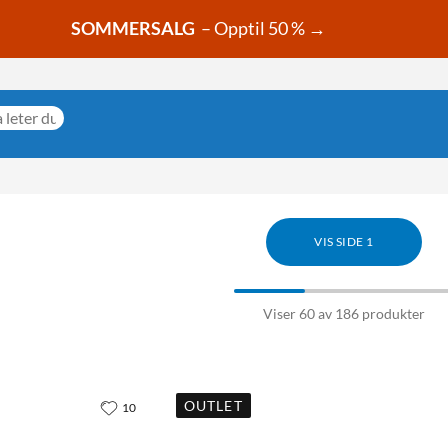
SOMMERSALG
– Opptil 50 % →
VIS SIDE 1
Viser 60 av 186 produkter
OUTLET
10