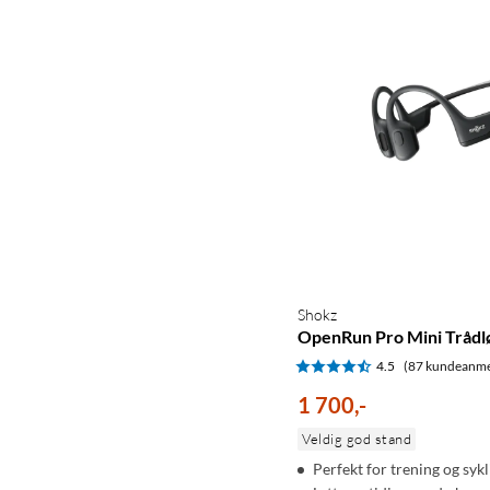
Shokz
OpenRun Pro Mini Trådl
4.5
(87 kundeanme
1 700
,
-
Veldig god stand
Perfekt for trening og sykl