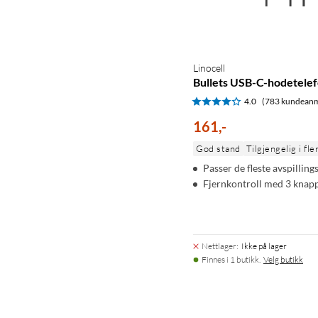
Linocell
Bullets USB-C-hodetelef
4.0
(783 kundeanm
161
,
-
God stand
Tilgjengelig i fle
Passer de fleste avspilli
Fjernkontroll med 3 knap
Nettlager
:
Ikke på lager
Finnes i 1 butikk.
Velg butikk