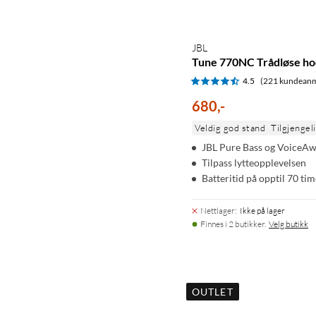
JBL
Tune 770NC Trådløse ho
4.5
(221 kundeanm
680
,
-
Veldig god stand
Tilgjengeli
JBL Pure Bass og VoiceA
Tilpass lytteopplevelsen
Batteritid på opptil 70 tim
Nettlager
:
Ikke på lager
Finnes i 2 butikker.
Velg butikk
OUTLET