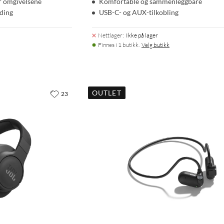
r omgivelsene
Komfortable og sammenleggbare
ading
USB-C- og AUX-tilkobling
Nettlager
:
Ikke på lager
Finnes i 1 butikk.
Velg butikk
OUTLET
23