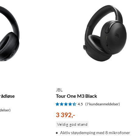
JBL
rådløse
Tour One M3 Black
4.5
(7 kundeanmeldelser)
delser)
3 392
,
-
Veldig god stand
Aktiv støydemping med 8 mikrofoner