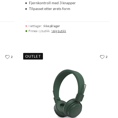
Fjernkontroll med 3 knapper
Tilpasset etter ørets form
Nettlager
:
Ikke på lager
Finnes i 1 butikk.
Velg butikk
OUTLET
2
2