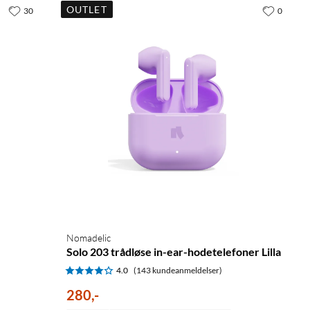
OUTLET
30
0
Nomadelic
Solo 203 trådløse in-ear-hodetelefoner Lilla
4.0
(143 kundeanmeldelser)
280
,
-