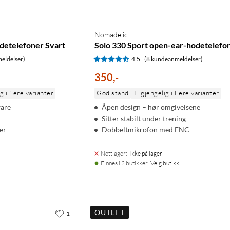
Nomadelic
detelefoner Svart
Solo 330 Sport open-ear-hodetelefo
eldelser)
4.5
(8 kundeanmeldelser)
350
,
-
g i flere varianter
God stand
Tilgjengelig i flere varianter
ware
Åpen design – hør omgivelsene
Sitter stabilt under trening
er
Dobbeltmikrofon med ENC
Nettlager
:
Ikke på lager
Finnes i 2 butikker.
Velg butikk
OUTLET
1