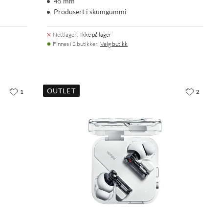
45 mm
Produsert i skumgummi
Nettlager
:
Ikke på lager
Finnes i 2 butikker.
Velg butikk
OUTLET
1
2