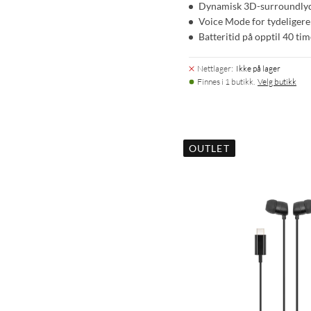
Dynamisk 3D-surroundly
Voice Mode for tydeligere
Batteritid på opptil 40 tim
Nettlager
:
Ikke på lager
Finnes i 1 butikk.
Velg butikk
OUTLET