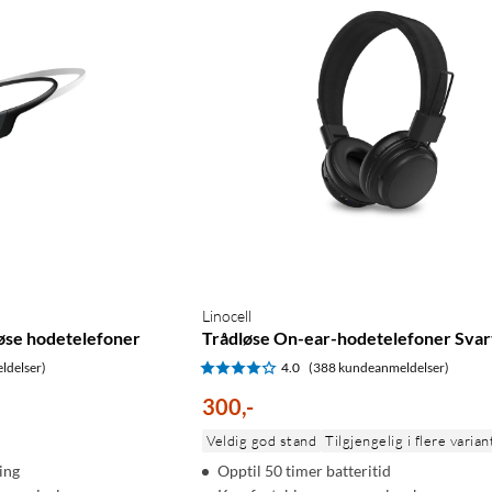
Linocell
øse hodetelefoner
Trådløse On-ear-hodetelefoner Svar
ldelser)
4.0
(388 kundeanmeldelser)
300
,
-
Veldig god stand
Tilgjengelig i flere varian
ing
Opptil 50 timer batteritid