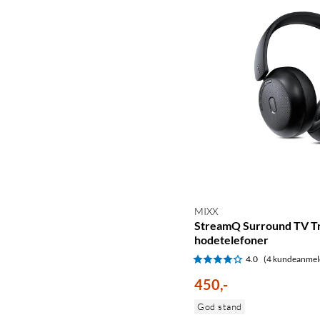
MIXX
StreamQ Surround TV T
hodetelefoner
4.0
(4 kundeanmel
450
,
-
God stand