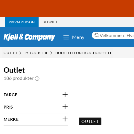
PRIVATPERSON
BEDRIFT
Meny
OUTLET
LYD OG BILDE
HODETELEFONER OG HODESETT
Outlet
186 produkter
FARGE
PRIS
MERKE
OUTLET