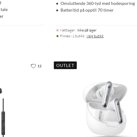
d
Omsluttende 360-lyd med hodesporing
 tale
Batteritid på opptil 70 timer
er
Nettlager
:
Ikke på lager
Finnes i 1 butikk.
Velg butikk
OUTLET
12