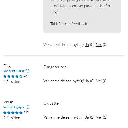
produkter som kan passe bedre for 
deg!

Takk for din feedback!
Var anmeldelsen nyttig?
Ja
(
0
)
Nei
(
0
)
Dag
Fungerer bra.
Verifisert kjøper
4/5
Var anmeldelsen nyttig?
Ja
(
0
)
Nei
(
0
)
2 år siden
Vidar
Ok batteri
Verifisert kjøper
5/5
Var anmeldelsen nyttig?
Ja
(
2
)
Nei
(
2
)
2 år siden