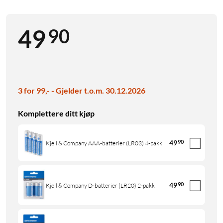
90
49
3 for 99,- - Gjelder t.o.m. 30.12.2026
Komplettere ditt kjøp
49
90
Kjell & Company AAA-batterier (LR03) 4-pakk
49
90
Kjell & Company D-batterier (LR20) 2-pakk