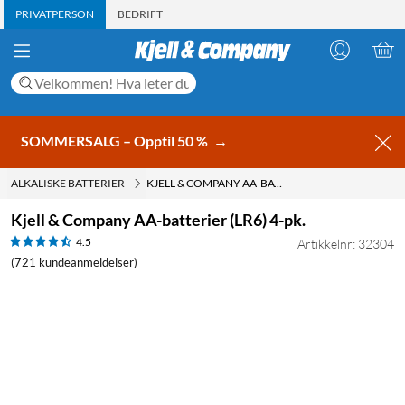
PRIVATPERSON
BEDRIFT
SOMMERSALG – Opptil 50 %
→
ALKALISKE BATTERIER
KJELL & COMPANY AA-BATTERIER (LR6) 4-PK.
Kjell & Company AA-batterier (LR6) 4-pk.
4.5
Artikkelnr: 32304
(721 kundeanmeldelser)