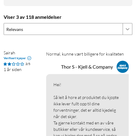
Viser 3 av 118 anmeldelser
Relevans
Sairah
Normal, kunne vært billigere for kvaliteten
Verifisert kjøper
2/5
Thor S - Kjell & Company
1 år siden
Hei!

Så leit å høre at produktet du kjøpte 
ikke lever fullt opp til dine 
forventninger, det er alltid kjedelig 
når det skjer.

Ta gjerne kontakt med en av våre 
butikker eller vår kundeservice, så 
kan vi hjelpe deg med å se på andre 