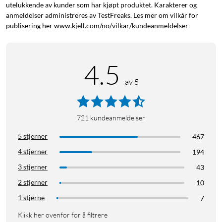
utelukkende av kunder som har kjøpt produktet. Karakterer og
anmeldelser administreres av TestFreaks. Les mer om vilkår for
publisering her www.kjell.com/no/vilkar/kundeanmeldelser
4.5
av 5
721
kundeanmeldelser
5 stjerner
467
4 stjerner
194
3 stjerner
43
2 stjerner
10
1 stjerne
7
Klikk her ovenfor for å filtrere