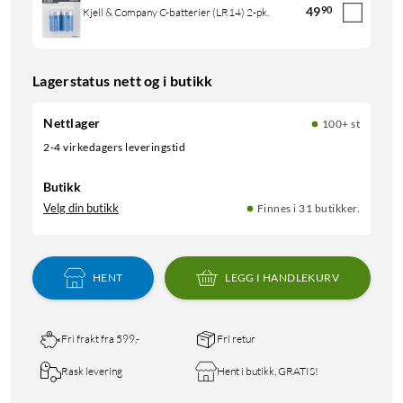
49
90
Kjell & Company C-batterier (LR14) 2-pk.
Lagerstatus nett og i butikk
Nettlager
100+ st
2-4 virkedagers leveringstid
Butikk
Velg din butikk
Finnes i 31 butikker.
HENT
LEGG I HANDLEKURV
Fri frakt fra 599,-
Fri retur
Rask levering
Hent i butikk, GRATIS!