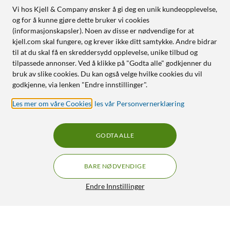
Vi hos Kjell & Company ønsker å gi deg en unik kundeopplevelse,
og for å kunne gjøre dette bruker vi cookies
(informasjonskapsler). Noen av disse er nødvendige for at
kjell.com skal fungere, og krever ikke ditt samtykke. Andre bidrar
til at du skal få en skreddersydd opplevelse, unike tilbud og
tilpassede annonser. Ved å klikke på "Godta alle" godkjenner du
bruk av slike cookies. Du kan også velge hvilke cookies du vil
godkjenne, via lenken "Endre innstillinger".
Les mer om våre Cookies
,
les vår Personvernerklæring
GODTA ALLE
BARE NØDVENDIGE
Endre Innstillinger
Kjell & Company AA-batterier (LR6) 4-pk.
49,90
4.5/5