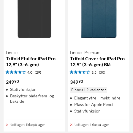
Linocell
Linocell Premium
Trifold Etui for iPad Pro
Trifold Cover for iPad Pro
12,9" (3.-6. gen)
12,9" (3.-6. gen) Blå
4.0
(29)
3.5
(50)
90
90
249
349
Stativfunksjon
Finnes i 2 varianter
Beskytter både frem- og
Elegant ytre – mykt indre
bakside
Plass for Apple Pencil
Stativfunksjon
Nettlager
:
Ikke på lager
Nettlager
:
Ikke på lager