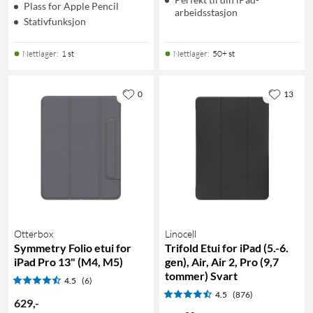
Plass for Apple Pencil
arbeidsstasjon
Stativfunksjon
Nettlager
:
1 st
Nettlager
:
50+ st
0
13
Otterbox
Linocell
Symmetry Folio etui for
Trifold Etui for iPad (5.-6.
iPad Pro 13" (M4, M5)
gen), Air, Air 2, Pro (9,7
tommer) Svart
4.5
(6)
4.5
(876)
629
,
-