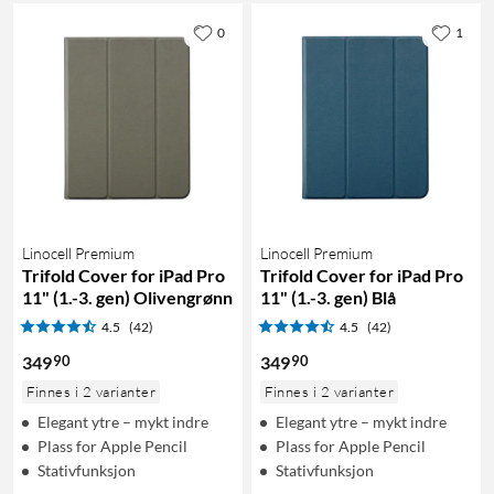
0
1
Linocell Premium
Linocell Premium
Trifold Cover for iPad Pro
Trifold Cover for iPad Pro
11" (1.-3. gen) Olivengrønn
11" (1.-3. gen) Blå
4.5
(42)
4.5
(42)
90
90
349
349
Finnes i 2 varianter
Finnes i 2 varianter
Elegant ytre – mykt indre
Elegant ytre – mykt indre
Plass for Apple Pencil
Plass for Apple Pencil
Stativfunksjon
Stativfunksjon