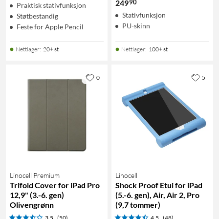
90
249
Praktisk stativfunksjon
Stativfunksjon
Støtbestandig
PU-skinn
Feste for Apple Pencil
Nettlager
:
20+ st
Nettlager
:
100+ st
0
5
Linocell Premium
Linocell
Trifold Cover for iPad Pro
Shock Proof Etui for iPad
12,9" (3.-6. gen)
(5.-6. gen), Air, Air 2, Pro
Olivengrønn
(9,7 tommer)
3.5
(50)
4.5
(48)