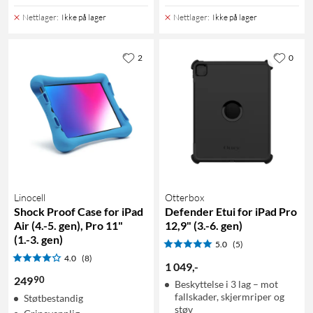
Nettlager
:
Ikke på lager
Nettlager
:
Ikke på lager
2
0
Linocell
Otterbox
Shock Proof Case for iPad
Defender Etui for iPad Pro
Air (4.-5. gen), Pro 11"
12,9" (3.-6. gen)
(1.-3. gen)
5.0
(5)
4.0
(8)
1 049
,
-
90
249
Beskyttelse i 3 lag – mot
fallskader, skjermriper og
Støtbestandig
støv