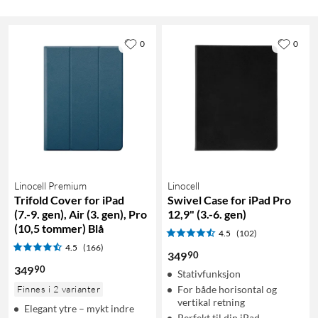
0
0
Linocell Premium
Linocell
Trifold Cover for iPad
Swivel Case for iPad Pro
(7.-9. gen), Air (3. gen), Pro
12,9" (3.-6. gen)
(10,5 tommer) Blå
4.5
(102)
4.5
(166)
90
349
90
349
Stativfunksjon
Finnes i 2 varianter
For både horisontal og
vertikal retning
Elegant ytre – mykt indre
Perfekt til din iPad-