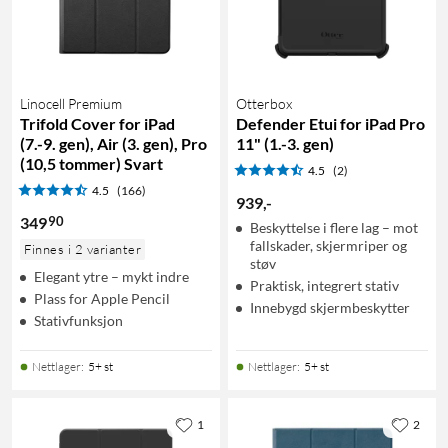
Linocell Premium
Otterbox
Trifold Cover for iPad
Defender Etui for iPad Pro
(7.-9. gen), Air (3. gen), Pro
11" (1.-3. gen)
(10,5 tommer) Svart
4.5
(2)
4.5
(166)
939
,
-
90
349
Beskyttelse i flere lag – mot
fallskader, skjermriper og
Finnes i 2 varianter
støv
Elegant ytre – mykt indre
Praktisk, integrert stativ
Plass for Apple Pencil
Innebygd skjermbeskytter
Stativfunksjon
Nettlager
:
5+ st
Nettlager
:
5+ st
1
2