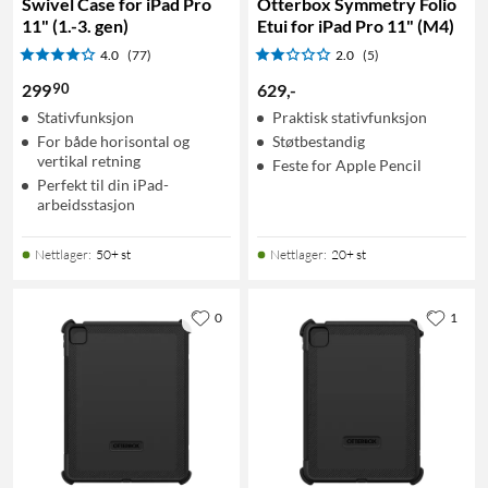
Swivel Case for iPad Pro
Otterbox Symmetry Folio
11" (1.-3. gen)
Etui for iPad Pro 11" (M4)
4.0
(77)
2.0
(5)
90
299
629
,
-
Stativfunksjon
Praktisk stativfunksjon
For både horisontal og
Støtbestandig
vertikal retning
Feste for Apple Pencil
Perfekt til din iPad-
arbeidsstasjon
Nettlager
:
50+ st
Nettlager
:
20+ st
0
1