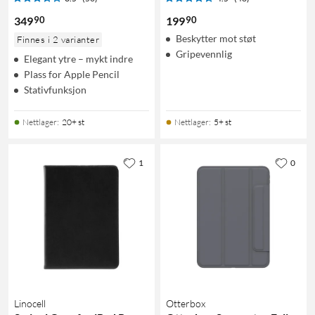
90
90
349
199
Beskytter mot støt
Finnes i 2 varianter
Gripevennlig
Elegant ytre – mykt indre
Plass for Apple Pencil
Stativfunksjon
Nettlager
:
20+ st
Nettlager
:
5+ st
1
0
Linocell
Otterbox