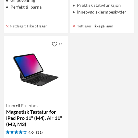
Gripevennlig
Praktisk stativfunksjon
Perfekt til barna
Innebygd skjermbeskytter
Nettlager
:
Ikke på lager
Nettlager
:
Ikke på lager
11
Linocell Premium
Magnetisk Tastatur for
iPad Pro 11" (M4), Air 11"
(M2, M3)
4.0
(31)