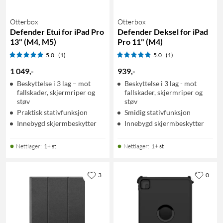
Otterbox
Otterbox
Defender Etui for iPad Pro
Defender Deksel for iPad
13" (M4, M5)
Pro 11" (M4)
5.0
(1)
5.0
(1)
1 049
,
-
939
,
-
Beskyttelse i 3 lag – mot
Beskyttelse i 3 lag - mot
fallskader, skjermriper og
fallskader, skjermriper og
støv
støv
Praktisk stativfunksjon
Smidig stativfunksjon
Innebygd skjermbeskytter
Innebygd skjermbeskytter
Nettlager
:
1+ st
Nettlager
:
1+ st
3
0