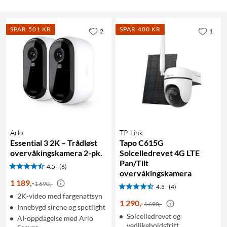
SPAR 501 KR
SPAR 400 KR
2
1
Arlo
TP-Link
Essential 3 2K – Trådløst
Tapo C615G
overvåkingskamera 2-pk.
Solcelledrevet 4G LTE
Pan/Tilt
4.5
(6)
overvåkingskamera
1 189
,
-
1 690,-
4.5
(4)
2K-video med fargenattsyn
1 290
,
-
1 690,-
Innebygd sirene og spotlight
Solcelledrevet og
AI-oppdagelse med Arlo
vedlikeholdsfritt