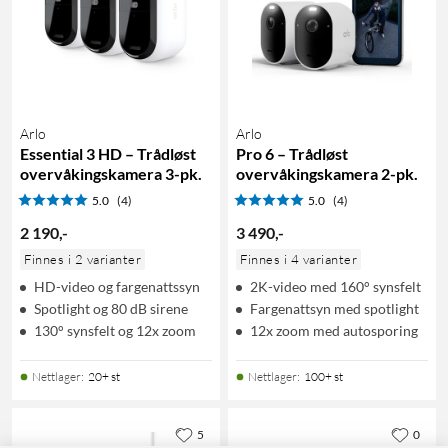
Arlo
Arlo
Essential 3 HD – Trådløst
Pro 6 – Trådløst
overvåkingskamera 3-pk.
overvåkingskamera 2-pk.
5.0
(4)
5.0
(4)
2 190
,
-
3 490
,
-
Finnes i 2 varianter
Finnes i 4 varianter
HD-video og fargenattssyn
2K-video med 160° synsfelt
Spotlight og 80 dB sirene
Fargenattsyn med spotlight
130° synsfelt og 12x zoom
12x zoom med autosporing
Nettlager
:
20+ st
Nettlager
:
100+ st
5
0