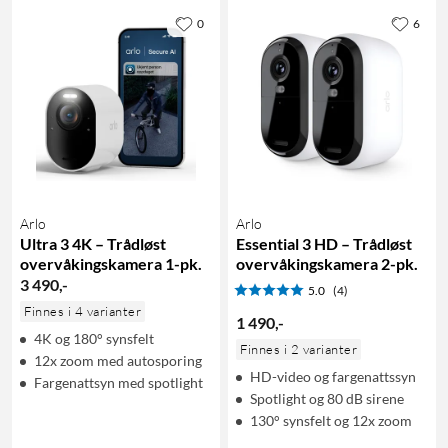
0
6
Arlo
Arlo
Ultra 3 4K – Trådløst
Essential 3 HD – Trådløst
overvåkingskamera 1-pk.
overvåkingskamera 2-pk.
3 490
,
-
5.0
(4)
Finnes i 4 varianter
1 490
,
-
4K og 180° synsfelt
Finnes i 2 varianter
12x zoom med autosporing
HD-video og fargenattssyn
Fargenattsyn med spotlight
Spotlight og 80 dB sirene
130° synsfelt og 12x zoom