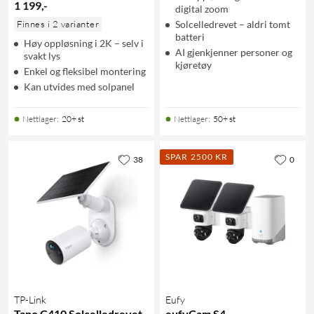
1 199
,
-
digital zoom
Finnes i 2 varianter
Solcelledrevet – aldri tomt
batteri
Høy oppløsning i 2K – selv i
AI gjenkjenner personer og
svakt lys
kjøretøy
Enkel og fleksibel montering
Kan utvides med solpanel
Nettlager
:
20+ st
Nettlager
:
50+ st
SPAR 2500 KR
38
0
TP-Link
Eufy
Tapo C410 Solcelledrevet
eufyCam S4