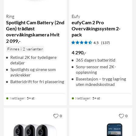
Ring
Eufy
Spotlight Cam Battery (2nd
eufyCam 2 Pro
Gen) trådløst
Overvåkingssystem 2-
overvåkingskamera Hvit
pack
2 099
,
-
4.5
(137)
Finnes i 2 varianter
4 290
,
-
Retinal 2K for tydeligere
365 dagers batteritid
detaljer
Sony-sensor med 2K-
Spotlights og sirene som
oppløsning
avskrekker
Basestasjon – trygg lagring
Batteridrift for fri plassering
uten månedskostnad
Nettlager
:
5+ st
Nettlager
:
5+ st
0
0