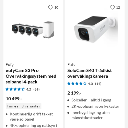
10
12
Eufy
Eufy
eufyCam S3 Pro
SoloCam S40 Trådløst
Overvåkingssystem med
overvåkingskamera
solpanel 4-pack
4.0
(14)
4.5
(69)
2 199
,
-
10 499
,
-
Solceller – alltid i gang
Finnes i 3 varianter
2K-oppløsning og lyskaster
Innebygd lagring uten
Kontinuerlig drift takket
månedskostnader
være solpanel
4K-oppløsning og nattsyn i