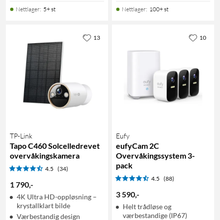
Nettlager
:
5+ st
Nettlager
:
100+ st
13
10
TP-Link
Eufy
Tapo C460 Solcelledrevet
eufyCam 2C
overvåkingskamera
Overvåkingssystem 3-
pack
4.5
(34)
4.5
(88)
1 790
,
-
3 590
,
-
4K Ultra HD-oppløsning –
krystallklart bilde
Helt trådløse og
værbestandige (IP67)
Værbestandig design