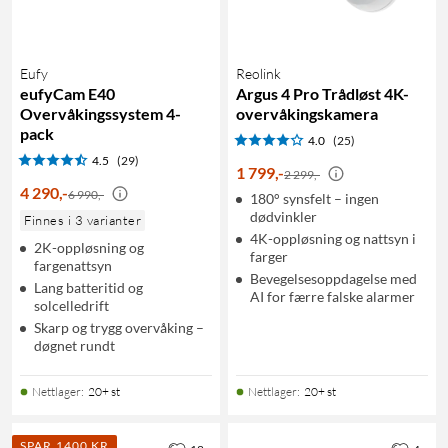
Eufy
Reolink
eufyCam E40
Argus 4 Pro Trådløst 4K-
Overvåkingssystem 4-
overvåkingskamera
pack
4.0
(25)
4.5
(29)
1 799
,
-
2 299,-
4 290
,
-
6 990,-
180° synsfelt – ingen
dødvinkler
Finnes i 3 varianter
4K-oppløsning og nattsyn i
2K-oppløsning og
farger
fargenattsyn
Bevegelsesoppdagelse med
Lang batteritid og
AI for færre falske alarmer
solcelledrift
Skarp og trygg overvåking –
døgnet rundt
Nettlager
:
20+ st
Nettlager
:
20+ st
SPAR 1400 KR