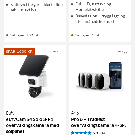
Full HD, nattsyn og
Nattsyn i farger – klart bilde
Homekit-støtte
selv i svakt lys
Basestasjon – trygg lagring
uten månedskostnad
Nettlager
:
100+ st
Nettlager
:
1+ st
SPAR 1000 KR
2
0
Eufy
Arlo
eufyCam S4 Solo 3-i-1
Pro 6 – Trådløst
overvåkingskamera med
overvåkingskamera 4-pk.
solpanel
5.0
(4)