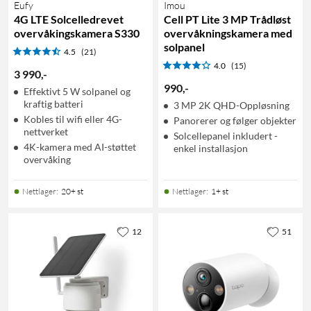
Eufy
Imou
4G LTE Solcelledrevet
Cell PT Lite 3 MP Trådløst
overvåkingskamera S330
overvåkningskamera med
solpanel
4.5
(21)
4.0
(15)
3 990
,
-
990
,
-
Effektivt 5 W solpanel og
kraftig batteri
3 MP 2K QHD-Oppløsning
Kobles til wifi eller 4G-
Panorerer og følger objekter
nettverket
Solcellepanel inkludert -
4K-kamera med AI-støttet
enkel installasjon
overvåking
Nettlager
:
20+ st
Nettlager
:
1+ st
12
51