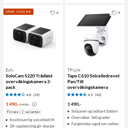
SPAR 1000 KR
4
9
Eufy
TP-Link
SoloCam S220 Trådløst
Tapo C610 Solcelledrevet
overvåkingskamera 2-
Pan/Tilt
pack
overvåkingskamera
4.0
(29)
4.5
(43)
1 490
,
-
1 490
,
-
2 490,-
Solpanel og ladbart batteri
Finnes i 2 varianter
Overvåker 360 grader
Kontinuerlig solcelledrift
Fargevideo også om natten
2K-oppløsning gir skarpe