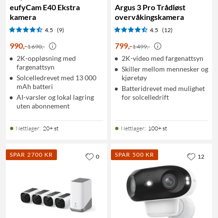
eufyCam E40 Ekstra
Argus 3 Pro Trådløst
kamera
overvåkingskamera
4.5
(9)
4.5
(12)
990
,
-
799
,
-
1 690,-
1 499,-
2K-oppløsning med
2K-video med fargenattsyn
fargenattsyn
Skiller mellom mennesker og
Solcelledrevet med 13 000
kjøretøy
mAh batteri
Batteridrevet med mulighet
AI-varsler og lokal lagring
for solcelledrift
uten abonnement
Nettlager
:
20+ st
Nettlager
:
100+ st
SPAR 2700 KR
SPAR 500 KR
0
12