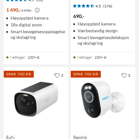
4.5
(176)
1 490
,
-
1 990,-
690
,
-
Høyoppløst kamera
Høyoppløst kamera
18x digital zoom
Værbestandig design
Smart bevegelsesoppdagelse
og skylagring
Smart bevegelsesdeteksjon
og skylagring
Nettlager
:
100+ st
Nettlager
:
100+ st
SPAR 700 KR
SPAR 700 KR
2
2
Eufy
Reolink