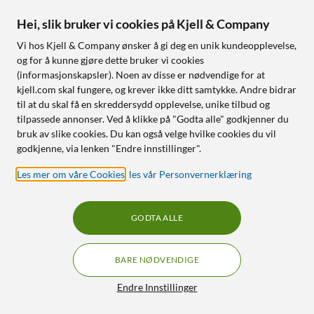
Hei, slik bruker vi cookies på Kjell & Company
Vi hos Kjell & Company ønsker å gi deg en unik kundeopplevelse,
og for å kunne gjøre dette bruker vi cookies
(informasjonskapsler). Noen av disse er nødvendige for at
kjell.com skal fungere, og krever ikke ditt samtykke. Andre bidrar
til at du skal få en skreddersydd opplevelse, unike tilbud og
tilpassede annonser. Ved å klikke på "Godta alle" godkjenner du
Reolink
Arlo
bruk av slike cookies. Du kan også velge hvilke cookies du vil
Altas PT Ultra Trådløst
Essential 3 XL 2K –
godkjenne, via lenken "Endre innstillinger".
overvåkingskamera
Trådløst
overvåkingskamera 2-pk.
Les mer om våre Cookies
,
les vår Personvernerklæring
4.0
(9)
4.5
(2)
3 299
,
-
2 390
,
-
Høyoppløst 4K-video med
GODTA ALLE
500 dagers batteritid
Finnes i 2 varianter
Skiller mellom mennesker,
XL-batteri med opptil 2 års
dyr og kjøretøy
BARE NØDVENDIGE
drift
360-graders automatisk
2K-oppløsning med
Filtre
sporing
Endre Innstillinger
fargenattsyn
Spotlight og 80 dB-sirene