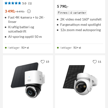
5.0
(1)
5 790
,
-
3 490
,
-
4 490,-
Finnes i 4 varianter
Fast 4K-kamera + to 2K-
2K-video med 160° synsfelt
linser
Fargenattsyn med spotlight
Kraftig batteri og
12x zoom med autosporing
solcelledrift
AI-sporing opptil 50 m
Nettlager
:
50+ st
Nettlager
:
50+ st
15
11