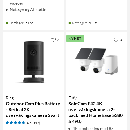
videoer
Nattsyn og AI-støtte
Nettlager
:
5+ st
Nettlager
:
50+ st
NYHET
2
0
Ring
Eufy
Outdoor Cam Plus Battery
SoloCam E42 4K-
- Retinal 2K
overvåkingskamera 2-
overvåkingskamera Svart
pack med HomeBase S380
5 490
,
-
4.5
(17)
4K-oppløsning med 8×