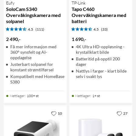
Eufy
TP-Link
SoloCam S340
Tapo C460
Overvåkingskamera med
Overvåkingskamera med
solpanel
batteri
4.5
(111)
4.5
(33)
2 490
,
-
1 690
,
-
Få mer informasjon med
4K Ultra HD-oppløsning -
360° synsfelt og AI-
krystallklart bilde
oppdagelse
Batteritid på opptil 200
Justerbart solpanel for
dager
konstant strømtilførsel
Nattlys i farger - klart bilde
Kompatibelt med HomeBase
selv i svakt lys
S380
Nettlager
:
100+ st
Nettlager
:
1+ st
10
27