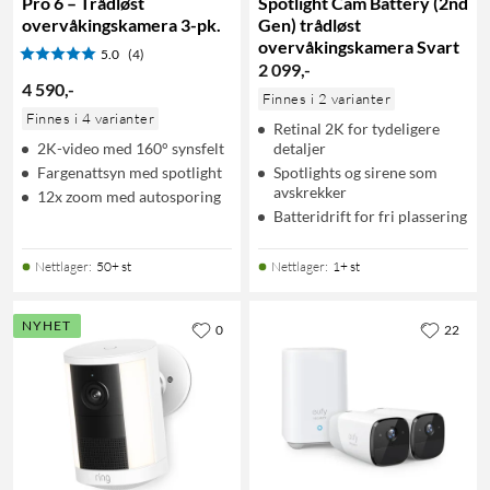
Pro 6 – Trådløst
Spotlight Cam Battery (2nd
overvåkingskamera 3-pk.
Gen) trådløst
overvåkingskamera Svart
5.0
(4)
2 099
,
-
4 590
,
-
Finnes i 2 varianter
Finnes i 4 varianter
Retinal 2K for tydeligere
2K-video med 160° synsfelt
detaljer
Fargenattsyn med spotlight
Spotlights og sirene som
avskrekker
12x zoom med autosporing
Batteridrift for fri plassering
Nettlager
:
50+ st
Nettlager
:
1+ st
NYHET
0
22