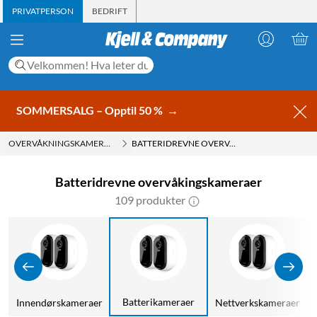
PRIVATPERSON
BEDRIFT
SOMMERSALG – Opptil 50 %
→
OVERVÅKNINGSKAMERAER
BATTERIDREVNE OVERVÅKINGSKAMERAER
Batteridrevne overvåkingskameraer
109 produkter
Batterikameraer
r
Innendørskameraer
Nettverkskameraer