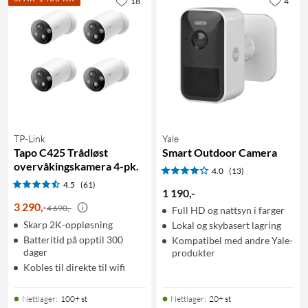
18
4
TP-Link
Yale
Tapo C425 Trådløst
Smart Outdoor Camera
overvåkingskamera 4-pk.
4.0
(13)
4.5
(61)
1 190
,
-
3 290
,
-
4 690,-
Full HD og nattsyn i farger
Skarp 2K-oppløsning
Lokal og skybasert lagring
Batteritid på opptil 300
Kompatibel med andre Yale-
dager
produkter
Kobles til direkte til wifi
Nettlager
:
100+ st
Nettlager
:
20+ st