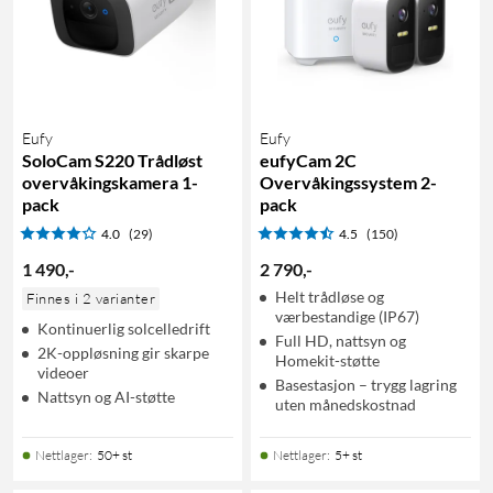
Eufy
Eufy
SoloCam S220 Trådløst
eufyCam 2C
overvåkingskamera 1-
Overvåkingssystem 2-
pack
pack
4.0
(29)
4.5
(150)
1 490
,
-
2 790
,
-
Helt trådløse og
Finnes i 2 varianter
værbestandige (IP67)
Kontinuerlig solcelledrift
Full HD, nattsyn og
2K-oppløsning gir skarpe
Homekit-støtte
videoer
Basestasjon – trygg lagring
Nattsyn og AI-støtte
uten månedskostnad
Nettlager
:
50+ st
Nettlager
:
5+ st