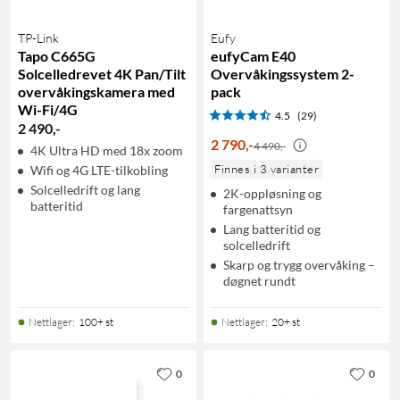
TP-Link
Eufy
Tapo C665G
eufyCam E40
Solcelledrevet 4K Pan/Tilt
Overvåkingssystem 2-
overvåkingskamera med
pack
Wi-Fi/4G
4.5
(29)
2 490
,
-
2 790
,
-
4 490,-
4K Ultra HD med 18x zoom
Finnes i 3 varianter
Wifi og 4G LTE-tilkobling
Solcelledrift og lang
2K-oppløsning og
batteritid
fargenattsyn
Lang batteritid og
solcelledrift
Skarp og trygg overvåking –
døgnet rundt
Nettlager
:
100+ st
Nettlager
:
20+ st
0
0