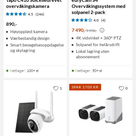
overvåkingskamera
Overvåkingssystem med
solpanel 2-pack
4.5
(246)
4.0
(4)
890
,
-
7 490
,
-
9 990,-
Høyoppløst kamera
4K vidvinkel + 360° PTZ
Værbestandig design
Solpanel for helårsdrift
Smart bevegelsesoppdagelse
og skylagring
Lokal lagring uten
abonnement
Nettlager
:
100+ st
Nettlager
:
50+ st
SPAR 1700 KR
1
0