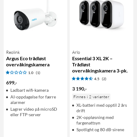
Reolink
Arlo
Argus Eco trådløst
Essential 3 XL 2K –
overvåkingskamera
Trådløst
overvåkingskamera 3-pk.
1.0
(1)
4.5
(2)
699
,
-
3 190
,
-
Ladbart wifi-kamera
AI-oppdagelse for færre
Finnes i 2 varianter
alarmer
XL-batteri med opptil 2 års
Lagrer video på microSD
drift
eller FTP-server
2K-oppløsning med
fargenattsyn
Spotlight og 80 dB-sirene