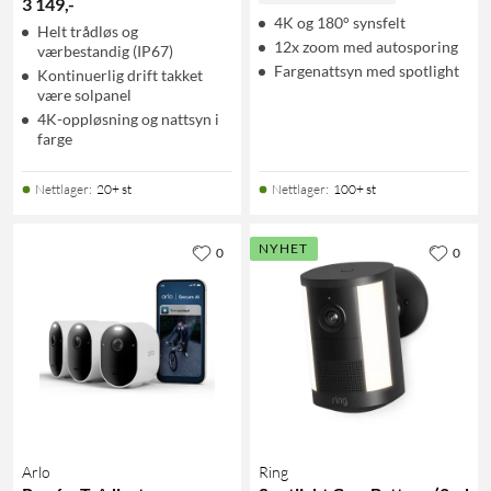
3 149
,
-
4K og 180° synsfelt
Helt trådløs og
12x zoom med autosporing
værbestandig (IP67)
Fargenattsyn med spotlight
Kontinuerlig drift takket
være solpanel
4K-oppløsning og nattsyn i
farge
Nettlager
:
20+ st
Nettlager
:
100+ st
NYHET
0
0
Arlo
Ring