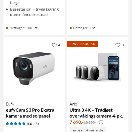
farge
Basestasjon – trygg lagring
uten månedskostnad
Nettlager
:
100+ st
Nettlager
:
1 st
SPAR 2600 KR
4
0
Eufy
Arlo
eufyCam S3 Pro Ekstra
Ultra 3 4K – Trådløst
kamera med solpanel
overvåkingskamera 4-pk.
7 690
,
-
10 290,-
5.0
(5)
Finnes i 4 varianter