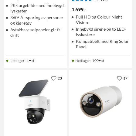
2K-fargebilde med innebygd
1 699
,
-
lyskaster
Full HD og Colour Night
360° AI-sporing av personer
Vision
og kjøretøy
Innebygd sirene og to LED-
Avtakbare solpaneler gir fri
lyskastere
drift
Kompatibelt med Ring Solar
Panel
Nettlager
:
1+ st
Nettlager
:
100+ st
23
17