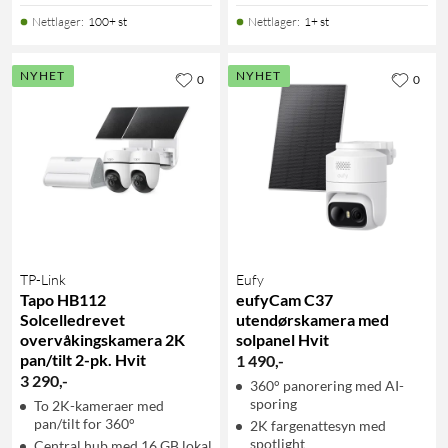
Nettlager
:
100+ st
Nettlager
:
1+ st
NYHET
NYHET
0
0
TP-Link
Eufy
Tapo HB112
eufyCam C37
Solcelledrevet
utendørskamera med
overvåkingskamera 2K
solpanel Hvit
pan/tilt 2-pk. Hvit
1 490
,
-
3 290
,
-
360° panorering med AI-
sporing
To 2K-kameraer med
pan/tilt for 360°
2K fargenattesyn med
spotlight
Central hub med 16 GB lokal