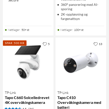
Secure
360° panorering med AI-
sporing
2K-oppløsning og
fargenattsyn
Nettlager
:
50+ st
Nettlager
:
100+ st
SPAR 500 KR
5
13
TP-Link
TP-Link
Tapo C660 Solcelledrevet
Tapo C410
4K overvåkingskamera
Overvåkingskamera med
batteri
4.5
(31)