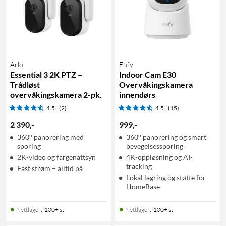
Arlo
Eufy
Essential 3 2K PTZ –
Indoor Cam E30
Trådløst
Overvåkingskamera
overvåkingskamera 2-pk.
innendørs
4.5
(2)
4.5
(15)
2 390
,
-
999
,
-
360° panorering med
360­° panorering og smart
sporing
bevegelsessporing
2K-video og fargenattsyn
4K-oppløsning og AI-
tracking
Fast strøm – alltid på
Lokal lagring og støtte for
HomeBase
Nettlager
:
100+ st
Nettlager
:
100+ st