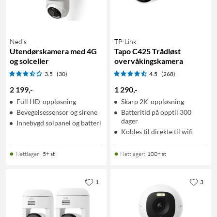
Nedis
TP-Link
Utendørskamera med 4G
Tapo C425 Trådløst
og solceller
overvåkingskamera
3.5
(30)
4.5
(268)
2 199
,
-
1 290
,
-
Full HD-oppløsning
Skarp 2K-oppløsning
Bevegelsessensor og sirene
Batteritid på opptil 300
dager
Innebygd solpanel og batteri
Kobles til direkte til wifi
Nettlager
:
5+ st
Nettlager
:
100+ st
1
3