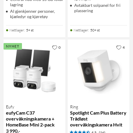
lagring
Avtakbart solpanel for fri
plassering
AI gjenkjenner personer,
kjæledyr og kjøretøy
Nettlager
:
5+ st
Nettlager
:
50+ st
NYHET
0
4
Eufy
Ring
eufyCam C37
Spotlight Cam Plus Battery
overvåkningskamera +
Trådløst
HomeBase Mini 2-pack
overvåkingskamera Hvit
3 990
,
-
4.5
(16)