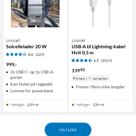
Linocell
Linocell
Solcellelader 20 W
USB-A til Lightning-kabel
Hvit 0,5 m
4.0
(227)
4.5
(5917)
999
,
-
90
139
2x USB C- og 1x USB-A-
porter
Finnes i 7 varianter
Kan festes på ryggsekk
Finnes i flere ulike lengder
Lomme for powerbank
Nettlager
:
100+ st
Nettlager
:
100+ st
VIS FLERE