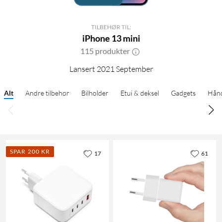
TILBEHØR TIL:
iPhone 13 mini
115 produkter
Lansert 2021 September
Alt
Andre tilbehør
Bilholder
Etui & deksel
Gadgets
Hånd
SPAR 200 KR
17
61