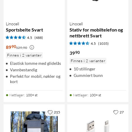
Linocell
Linocell
Sportsbelte Svart
Stativ for mobiltelefon og
nettbrett Svart
4.5
(488)
4.5
(1035)
90
89
129,90
90
39
Finnes i 2 varianter
Finnes i 2 varianter
Elastisk lomme med glidelås
10 stillinger
Vannbestandig
Gummiert bunn
Perfekt for mobil, nøkler og
kort
Nettlager
:
100+ st
Nettlager
:
100+ st
215
27