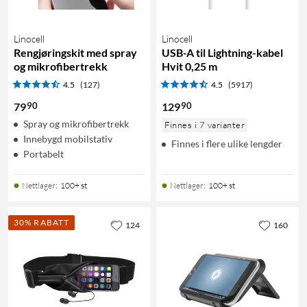
Linocell
Linocell
Rengjøringskit med spray
USB-A til Lightning-kabel
og mikrofibertrekk
Hvit 0,25 m
4.5
(127)
4.5
(5917)
90
90
79
129
Spray og mikrofibertrekk
Finnes i 7 varianter
Innebygd mobilstativ
Finnes i flere ulike lengder
Portabelt
Nettlager
:
100+ st
Nettlager
:
100+ st
30% RABATT
124
160