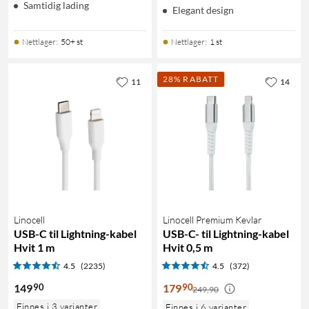
Samtidig lading
Elegant design
Nettlager
:
50+ st
Nettlager
:
1 st
28% RABATT
11
14
Linocell
Linocell Premium Kevlar
USB-C til Lightning-kabel
USB-C- til Lightning-kabel
Hvit 1 m
Hvit 0,5 m
4.5
(2235)
4.5
(372)
90
90
149
179
249,90
Finnes i 3 varianter
Finnes i 6 varianter