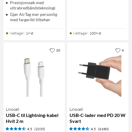
Presisjonssøk med
ultrabredbåndsteknologi
Gjør AirTag mer personlig
med fargerikt tilbehør
Nettlager
:
1+ st
Nettlager
:
100+ st
10
4
Linocell
Linocell
USB-C til Lightning-kabel
USB-C-lader med PD 20 W
Hvit 2 m
Svart
4.5
(2235)
4.5
(6180)