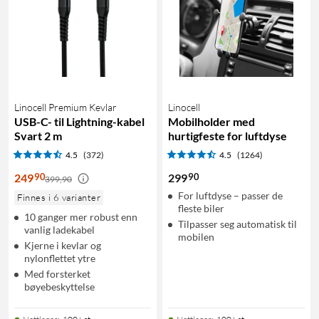
Linocell Premium Kevlar
Linocell
USB-C- til Lightning-kabel
Mobilholder med
Svart 2 m
hurtigfeste for luftdyse
4.5
(372)
4.5
(1264)
90
90
249
299
399,90
For luftdyse – passer de
Finnes i 6 varianter
fleste biler
10 ganger mer robust enn
Tilpasser seg automatisk til
vanlig ladekabel
mobilen
Kjerne i kevlar og
nylonflettet ytre
Med forsterket
bøyebeskyttelse