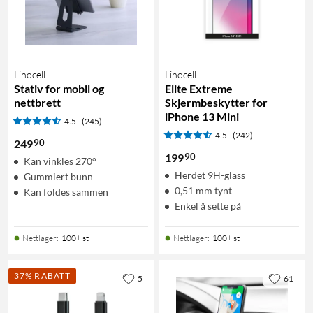
Linocell
Linocell
Stativ for mobil og
Elite Extreme
nettbrett
Skjermbeskytter for
iPhone 13 Mini
4.5
(245)
4.5
(242)
90
249
90
199
Kan vinkles 270°
Herdet 9H-glass
Gummiert bunn
0,51 mm tynt
Kan foldes sammen
Enkel å sette på
Nettlager
:
100+ st
Nettlager
:
100+ st
37% RABATT
5
61