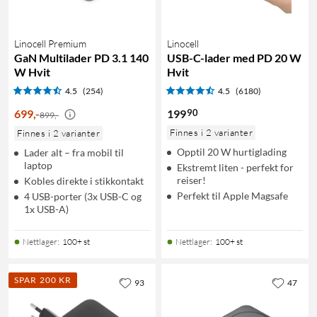
Linocell Premium
Linocell
GaN Multilader PD 3.1 140
USB-C-lader med PD 20 W
W Hvit
Hvit
4.5
(254)
4.5
(6180)
90
699
,
-
199
899,-
Finnes i 2 varianter
Finnes i 2 varianter
Opptil 20 W hurtiglading
Lader alt – fra mobil til
laptop
Ekstremt liten - perfekt for
reiser!
Kobles direkte i stikkontakt
Perfekt til Apple Magsafe
4 USB-porter (3x USB-C og
1x USB-A)
Nettlager
:
100+ st
Nettlager
:
100+ st
SPAR 200 KR
93
47