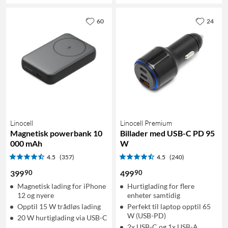
60
24
Linocell
Linocell Premium
Magnetisk powerbank 10
Billader med USB-C PD 95
000 mAh
W
4.5
(357)
4.5
(240)
90
90
399
499
Magnetisk lading for iPhone
Hurtiglading for flere
12 og nyere
enheter samtidig
Opptil 15 W trådløs lading
Perfekt til laptop opptil 65
W (USB-PD)
20 W hurtiglading via USB-C
2x USB-C og 1x USB-A