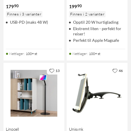
90
90
179
199
Finnes i 3 varianter
Finnes i 2 varianter
USB-PD (maks 48 W)
Opptil 20 W hurtiglading
Ekstremt liten - perfekt for
reiser!
Perfekt til Apple Magsafe
Nettlager
:
100+ st
Nettlager
:
100+ st
13
46
Linocell
Unisynk