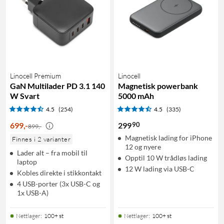
Linocell Premium
Linocell
GaN Multilader PD 3.1 140
Magnetisk powerbank
W Svart
5000 mAh
4.5
(254)
4.5
(335)
90
699
,
-
299
899,-
Magnetisk lading for iPhone
Finnes i 2 varianter
12 og nyere
Lader alt – fra mobil til
Opptil 10 W trådløs lading
laptop
12 W lading via USB-C
Kobles direkte i stikkontakt
4 USB-porter (3x USB-C og
1x USB-A)
Nettlager
:
100+ st
Nettlager
:
100+ st