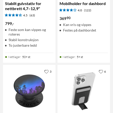
Stabilt gulvstativ for
Mobilholder for dashbord
nettbrett 4,7–12,9"
4.0
(122)
4.5
(63)
90
369
799
,
-
Kan vris og vippes
Feste som kan vippes og
Festes på dashbordet
roteres
Stabil konstruksjon
To justerbare ledd
Nettlager
:
50+ st
Nettlager
:
5+ st
3
6