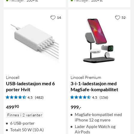
Nettlager
:
100+ st
Nettlager
:
100+ st
14
52
Linocell
Linocell Premium
USB-ladestasjon med 6
3-i-1-ladestasjon med
porter Hvit
MagSafe-kompabilitet
4.5
(482)
4.5
(156)
90
499
999
,
-
MagSafe-kompatibel med
Finnes i 2 varianter
iPhone 12 og nyere
6 USB-porter
Lader Apple Watch og
Totalt 50 W (10 A)
AirPods