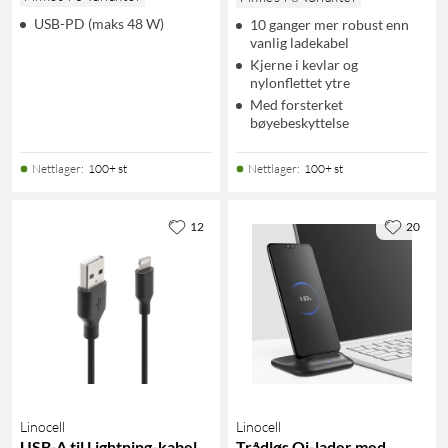
USB-PD (maks 48 W)
10 ganger mer robust enn
vanlig ladekabel
Kjerne i kevlar og
nylonflettet ytre
Med forsterket
bøyebeskyttelse
Nettlager
:
100+ st
Nettlager
:
100+ st
12
20
Linocell
Linocell
USB-A til Lightning-kabel
Trådløs Qi-lader med