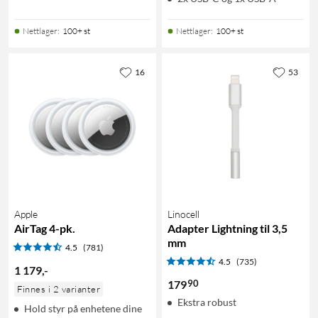
Nettlager
:
100+ st
Nettlager
:
100+ st
16
53
Apple
Linocell
AirTag 4-pk.
Adapter Lightning til 3,5
mm
4.5
(781)
4.5
(735)
1 179
,
-
90
179
Finnes i 2 varianter
Ekstra robust
Hold styr på enhetene dine