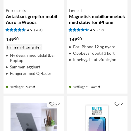
Popsockets
Linocell
Avtakbart grep for mobil
Magnetisk mobillommebok
Aurora Woods
med stativ for iPhone
4.5
(201)
4.5
(59)
90
90
149
149
For iPhone 12 og nyere
Finnes i 4 varianter
Oppbevar opptil 3 kort
Ny design med utskiftbar
Innebygd stativfunksjon
Poptop
Sammenleggbart
Fungerer med Qi-lader
Nettlager
:
50+ st
Nettlager
:
100+ st
79
2