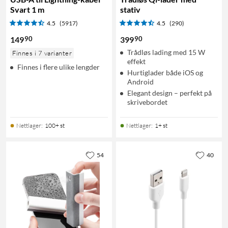
Svart 1 m
stativ
4.5
(5917)
4.5
(290)
90
90
149
399
Trådløs lading med 15 W
Finnes i 7 varianter
effekt
Finnes i flere ulike lengder
Hurtiglader både iOS og
Android
Elegant design – perfekt på
skrivebordet
Nettlager
:
100+ st
Nettlager
:
1+ st
54
40