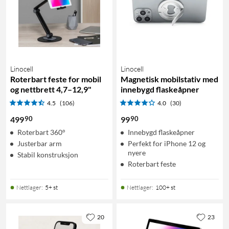
Linocell
Linocell
Roterbart feste for mobil
Magnetisk mobilstativ med
og nettbrett 4,7–12,9"
innebygd flaskeåpner
4.5
(106)
4.0
(30)
90
90
499
99
Roterbart 360°
Innebygd flaskeåpner
Justerbar arm
Perfekt for iPhone 12 og
nyere
Stabil konstruksjon
Roterbart feste
Nettlager
:
5+ st
Nettlager
:
100+ st
20
23