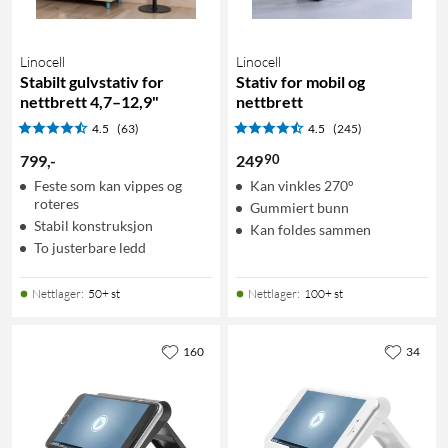
Linocell
Linocell
Stabilt gulvstativ for
Stativ for mobil og
nettbrett 4,7–12,9"
nettbrett
4.5
(63)
4.5
(245)
90
799
,
-
249
Feste som kan vippes og
Kan vinkles 270°
roteres
Gummiert bunn
Stabil konstruksjon
Kan foldes sammen
To justerbare ledd
Nettlager
:
50+ st
Nettlager
:
100+ st
160
34