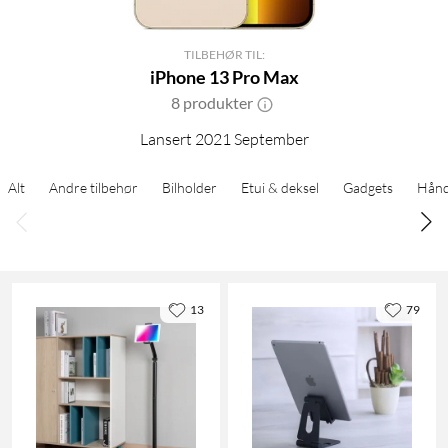
TILBEHØR TIL:
iPhone 13 Pro Max
8 produkter
Lansert 2021 September
Alt
Andre tilbehør
Bilholder
Etui & deksel
Gadgets
Hånd
13
79