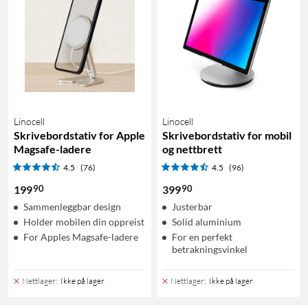
Linocell
Linocell
Skrivebordstativ for Apple
Skrivebordstativ for mobil
Magsafe-ladere
og nettbrett
4.5
(76)
4.5
(96)
90
90
199
399
Sammenleggbar design
Justerbar
Holder mobilen din oppreist
Solid aluminium
For Apples Magsafe-ladere
For en perfekt
betrakningsvinkel
Nettlager
:
Ikke på lager
Nettlager
:
Ikke på lager