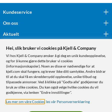
Kundeservice
Om oss
Aktuelt
Hei, slik bruker vi cookies på Kjell & Company
Følg oss
Vi hos Kjell & Company ønsker å gi deg en unik kundeopplevelse,
og for å kunne gjøre dette bruker vi cookies
(informasjonskapsler). Noen av disse er nødvendige for at
kjell.com skal fungere, og krever ikke ditt samtykke. Andre bidrar
Handle fra:
til at du skal få en skreddersydd opplevelse, unike tilbud og
tilpassede annonser. Ved å klikke på "Godta alle" godkjenner du
Sverige
bruk av slike cookies. Du kan også velge hvilke cookies du vil
Norge
godkjenne, via lenken "Endre innstillinger".
Les mer om våre Cookies
,
les vår Personvernerklæring