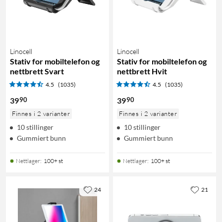
Linocell
Linocell
Stativ for mobiltelefon og
Stativ for mobiltelefon og
nettbrett Svart
nettbrett Hvit
4.5
(1035)
4.5
(1035)
90
90
39
39
Finnes i 2 varianter
Finnes i 2 varianter
10 stillinger
10 stillinger
Gummiert bunn
Gummiert bunn
Nettlager
:
100+ st
Nettlager
:
100+ st
24
21