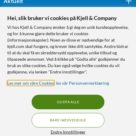
Aktuelt
Hei, slik bruker vi cookies på Kjell & Company
Følg oss
Vi hos Kjell & Company ønsker å gi deg en unik kundeopplevelse,
og for å kunne gjøre dette bruker vi cookies
(informasjonskapsler). Noen av disse er nødvendige for at
kjell.com skal fungere, og krever ikke ditt samtykke. Andre bidrar
Handle fra:
til at du skal få en skreddersydd opplevelse, unike tilbud og
tilpassede annonser. Ved å klikke på "Godta alle" godkjenner du
Sverige
bruk av slike cookies. Du kan også velge hvilke cookies du vil
Norge
godkjenne, via lenken "Endre innstillinger".
Les mer om våre Cookies
,
les vår Personvernerklæring
GODTA ALLE
BARE NØDVENDIGE
RÅD OG TILBEHØR TIL
HJEMMEELEKTRONIKK
Filtre
Endre Innstillinger