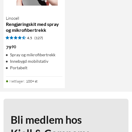
Linocell
Rengjøringskit med spray
og mikrofibertrekk
4.5
(127)
90
79
Spray og mikrofibertrekk
Innebygd mobilstativ
Portabelt
Nettlager
:
100+ st
Bli medlem hos