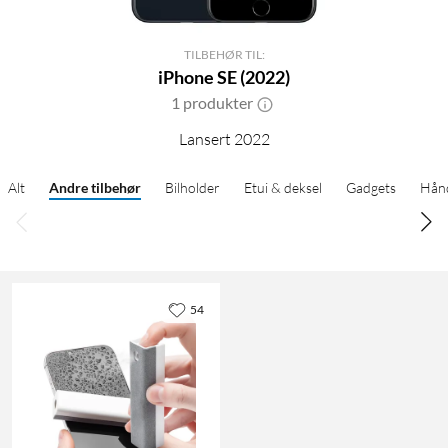
TILBEHØR TIL:
iPhone SE (2022)
1 produkter
Lansert 2022
Alt
Andre tilbehør
Bilholder
Etui & deksel
Gadgets
Hånd
54