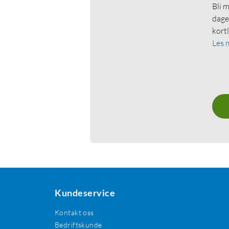
Bli 
dage
kort
Les 
Kundeservice
Kontakt oss
Bedriftskunde