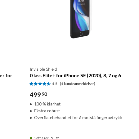
Invisible Shield
er for
Glass Elite+ for iPhone SE (2020), 8, 7 og 6
4.5
(4 kundeanmeldelser)
499
90
100 % klarhet
Ekstra robust
Overflatebehandlet for å motstå fingeravtrykk
Nettlager
:
5+ st