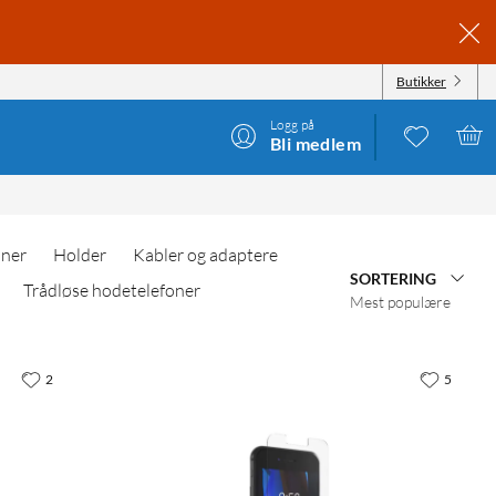
Butikker
Logg på
Bli medlem
oner
Holder
Kabler og adaptere
SORTERING
Trådløse hodetelefoner
Mest populære
2
5