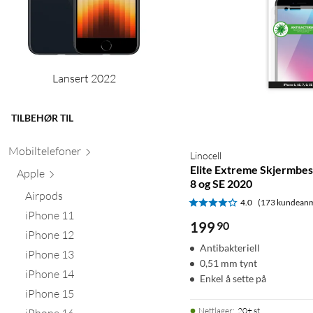
Lansert 2022
TILBEHØR TIL
Mobiltele
foner
Linocell
Elite Extreme Skjermbes
Apple
8 og SE 2020
Airpods
4.0
(173 kundeanm
iPhone 11
199
90
iPhone 12
Antibakteriell
iPhone 13
0,51 mm tynt
iPhone 14
Enkel å sette på
iPhone 15
Nettlager
:
20+ st
iPhone 16