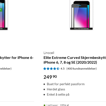
Linocell
kytter for iPhone 6-
Elite Extreme Curved Skjermbeskytt
iPhone 6, 7, 8 og SE (2020/2022)
eldelser)
4.5
(400 kundeanmeldelser)
249
90
Buet for perfekt passform
Herdet glass
Enkel å sette på
Nettlager
:
100+ st