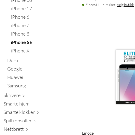
Finnes i 11 butikker.
Velg butikk
iPhone 17
iPhone 6
iPhone 7
iPhone 8
iPhone SE
iPhone X
Doro
Google
Huawei
Samsung
Skr
ivere
Smarte hjem
Smarte kl
okker
Spillkons
oller
Nett
brett
Linocell