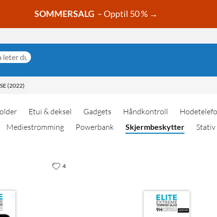
SOMMERSALG
– Opptil 50 % →
SE (2022)
older
Etui & deksel
Gadgets
Håndkontroll
Hodetelef
Mediestrømming
Powerbank
Skjermbeskytter
Stativ
4