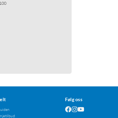
 100
elt
Følg oss
guiden
jetilbud