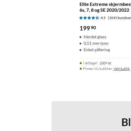
Elite Extreme skjermbesk
6s, 7, 8 og SE 2020/2022
4.5
(1045 kundean
199
90
Herdet glass
0,51 mm tynn
Enkel påføring
Nettlager
:
100+ st
Finnes i 31 butikker.
Velg butikk
B