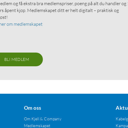
medlem og få ekstra bra medlemspriser, poeng på alt du handler og
rs åpent kjøp. Medlemskapet ditt er helt digitalt – praktisk og
løst!
mer om medlemskapet
BLI MEDLEM
Om oss
Aktu
Om Kjell & Company
Kabel
Medlemskapet
Kampan