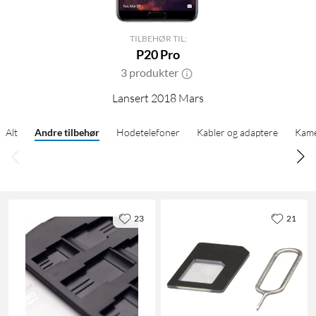
TILBEHØR TIL:
P20 Pro
3 produkter
Lansert 2018 Mars
Alt
Andre tilbehør
Hodetelefoner
Kabler og adaptere
Kame
23
21