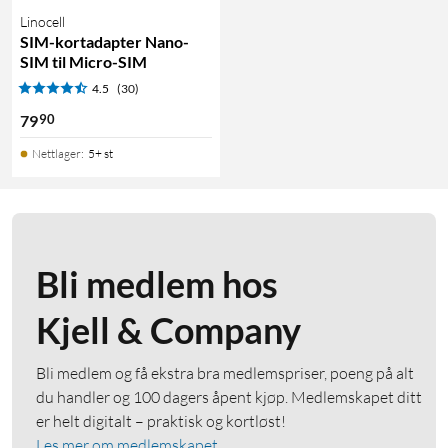
Linocell
SIM-kortadapter Nano-
SIM til Micro-SIM
4.5
(30)
90
79
Nettlager
:
5+ st
Bli medlem hos
Kjell & Company
Bli medlem og få ekstra bra medlemspriser, poeng på alt
du handler og 100 dagers åpent kjøp. Medlemskapet ditt
er helt digitalt – praktisk og kortløst!
Les mer om medlemskapet