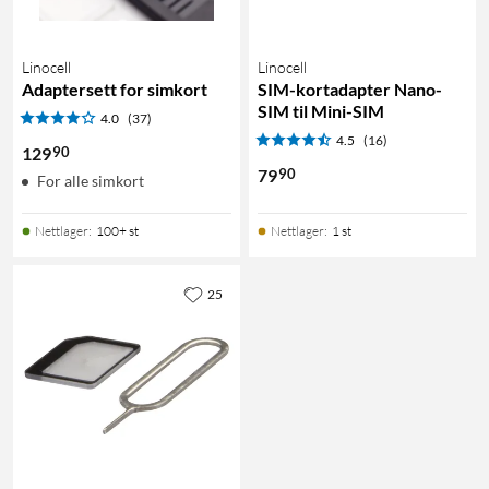
Linocell
Linocell
Adaptersett for simkort
SIM-kortadapter Nano-
SIM til Mini-SIM
4.0
(37)
4.5
(16)
90
129
90
79
For alle simkort
Nettlager
:
100+ st
Nettlager
:
1 st
25