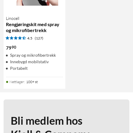
Linocell
Rengjøringskit med spray
og mikrofibertrekk
4.5
(127)
90
79
Spray og mikrofibertrekk
Innebygd mobilstativ
Portabelt
Nettlager
:
100+ st
Bli medlem hos