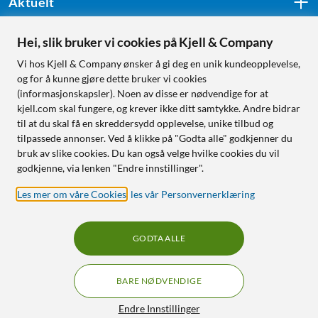
Aktuelt
Hei, slik bruker vi cookies på Kjell & Company
Følg oss
Vi hos Kjell & Company ønsker å gi deg en unik kundeopplevelse,
og for å kunne gjøre dette bruker vi cookies
(informasjonskapsler). Noen av disse er nødvendige for at
kjell.com skal fungere, og krever ikke ditt samtykke. Andre bidrar
Handle fra:
til at du skal få en skreddersydd opplevelse, unike tilbud og
tilpassede annonser. Ved å klikke på "Godta alle" godkjenner du
Sverige
bruk av slike cookies. Du kan også velge hvilke cookies du vil
Norge
godkjenne, via lenken "Endre innstillinger".
Les mer om våre Cookies
,
les vår Personvernerklæring
GODTA ALLE
BARE NØDVENDIGE
RÅD OG TILBEHØR TIL
HJEMMEELEKTRONIKK
Filtre
Endre Innstillinger