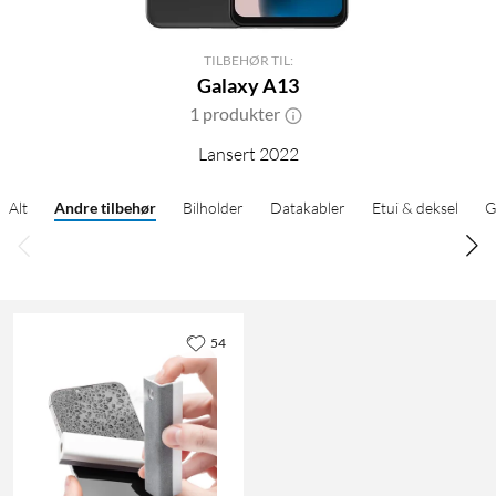
TILBEHØR TIL:
Galaxy A13
1 produkter
Lansert 2022
Alt
Andre tilbehør
Bilholder
Datakabler
Etui & deksel
G
54