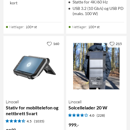
Støtte for 4K/60 Hz
kort
USB 3.2 (10 Gb/s) og USB PD
(maks. 100 W)
Nettlager
:
100+ st
Nettlager
:
100+ st
160
215
Linocell
Linocell
Stativ for mobiltelefon og
Solcellelader 20 W
nettbrett Svart
4.0
(228)
4.5
(1035)
999
,
-
90