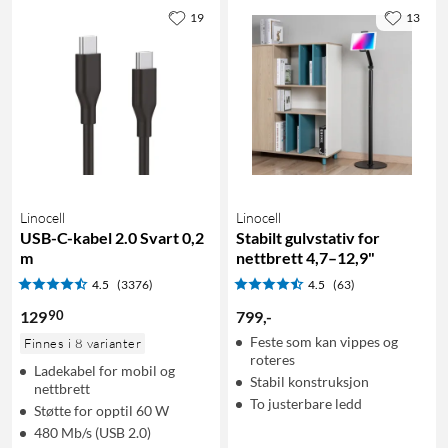
19
13
Linocell
Linocell
USB-C-kabel 2.0 Svart 0,2
Stabilt gulvstativ for
m
nettbrett 4,7–12,9"
4.5
(3376)
4.5
(63)
90
129
799
,
-
Feste som kan vippes og
Finnes i 8 varianter
roteres
Ladekabel for mobil og
Stabil konstruksjon
nettbrett
To justerbare ledd
Støtte for opptil 60 W
480 Mb/s (USB 2.0)