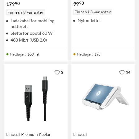
90
99
90
179
Finnes i 3 varianter
Finnes i 8 varianter
Nylonflettet
Ladekabel for mobil og
nettbrett
Støtte for opptil 60 W
480 Mb/s (USB 2.0)
Nettlager
:
100+ st
Nettlager
:
1 st
2
34
Linocell Premium Kevlar
Linocell