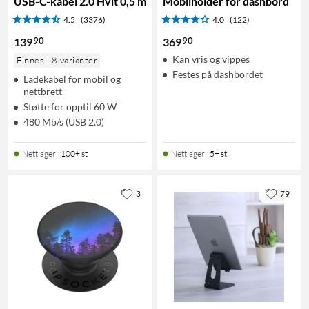
USB-C-kabel 2.0 Hvit 0,5 m
Mobilholder for dashbord
4.5
(3376)
4.0
(122)
90
90
139
369
Kan vris og vippes
Finnes i 8 varianter
Festes på dashbordet
Ladekabel for mobil og
nettbrett
Støtte for opptil 60 W
480 Mb/s (USB 2.0)
Nettlager
:
100+ st
Nettlager
:
5+ st
3
79