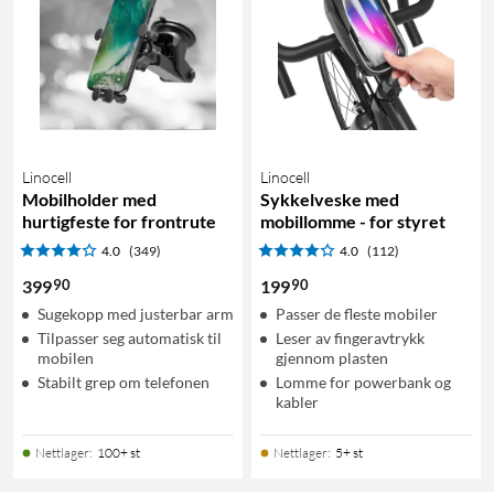
Linocell
Linocell
Mobilholder med
Sykkelveske med
hurtigfeste for frontrute
mobillomme - for styret
4.0
(349)
4.0
(112)
90
90
399
199
Sugekopp med justerbar arm
Passer de fleste mobiler
Tilpasser seg automatisk til
Leser av fingeravtrykk
mobilen
gjennom plasten
Stabilt grep om telefonen
Lomme for powerbank og
kabler
Nettlager
:
100+ st
Nettlager
:
5+ st