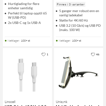
Hurtiglading for flere
Finnes i 3 varianter
enheter samtidig
5 ganger mer robust enn en
Perfekt til laptop opptil 65
vanlig ladekabel
W (USB-PD)
Støtte for 4K/60 Hz
2x USB-C og 1x USB-A
USB 3.2 (10 Gb/s) og USB PD
(maks. 100 W)
Nettlager
:
100+ st
Nettlager
:
100+ st
1
46
Linocell
Unisynk