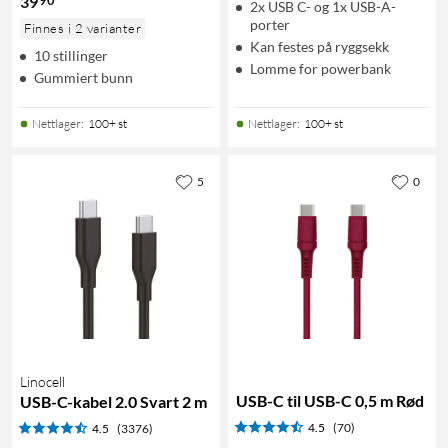
39
2x USB C- og 1x USB-A-
porter
Finnes i 2 varianter
Kan festes på ryggsekk
10 stillinger
Lomme for powerbank
Gummiert bunn
Nettlager
:
100+ st
Nettlager
:
100+ st
5
0
Linocell
USB-C til USB-C 0,5 m Rød
USB-C-kabel 2.0 Svart 2 m
4.5
(70)
4.5
(3376)