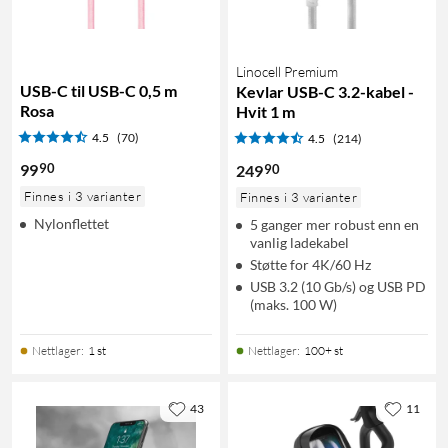
Linocell Premium
USB-C til USB-C 0,5 m
Kevlar USB-C 3.2-kabel -
Rosa
Hvit 1 m
4.5
(70)
4.5
(214)
90
99
90
249
Finnes i 3 varianter
Finnes i 3 varianter
Nylonflettet
5 ganger mer robust enn en
vanlig ladekabel
Støtte for 4K/60 Hz
USB 3.2 (10 Gb/s) og USB PD
(maks. 100 W)
Nettlager
:
1 st
Nettlager
:
100+ st
43
11