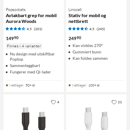
Popsockets
Linocell
Avtakbart grep for mobil
Stativ for mobil og
Aurora Woods
nettbrett
4.5
(201)
4.5
(245)
90
90
149
249
Kan vinkles 270°
Finnes i 4 varianter
Gummiert bunn
Ny design med utskiftbar
Kan foldes sammen
Poptop
Sammenleggbart
Fungerer med Qi-lader
Nettlager
:
50+ st
Nettlager
:
100+ st
4
21