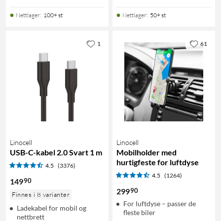
Nettlager
:
100+ st
Nettlager
:
50+ st
1
61
Linocell
Linocell
USB-C-kabel 2.0 Svart 1 m
Mobilholder med
hurtigfeste for luftdyse
4.5
(3376)
4.5
(1264)
90
149
90
299
Finnes i 8 varianter
For luftdyse – passer de
Ladekabel for mobil og
fleste biler
nettbrett