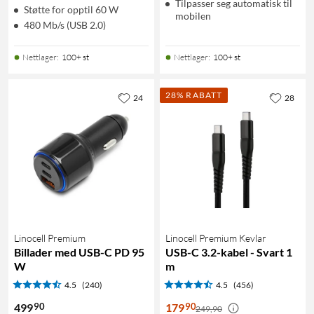
Tilpasser seg automatisk til
Støtte for opptil 60 W
mobilen
480 Mb/s (USB 2.0)
Nettlager
:
100+ st
Nettlager
:
100+ st
28% RABATT
24
28
Linocell Premium
Linocell Premium Kevlar
Billader med USB-C PD 95
USB-C 3.2-kabel - Svart 1
W
m
4.5
(240)
4.5
(456)
90
90
499
179
249,90