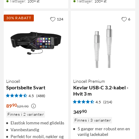
Nettlager
:
100+ st
Nettlager
:
100+ st
30% RABATT
124
6
Linocell
Linocell Premium
Sportsbelte Svart
Kevlar USB-C 3.2-kabel -
Hvit 3 m
4.5
(488)
4.5
(214)
90
89
129,90
90
349
Finnes i 2 varianter
Finnes i 3 varianter
Elastisk lomme med glidelås
5 ganger mer robust enn en
Vannbestandig
vanlig ladekabel
Perfekt for mobil, nøkler og