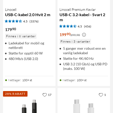
Linocell
Linocell Premium Kevlar
USB-C-kabel 2.0 Hvit 2 m
USB-C 3.2-kabel - Svart 2
m
4.5
(3376)
4.5
(456)
90
179
90
199
299,90
Finnes i 8 varianter
Finnes i 3 varianter
Ladekabel for mobil og
nettbrett
5 ganger mer robust enn en
vanlig ladekabel
Støtte for opptil 60 W
Støtte for 4K/60 Hz
480 Mb/s (USB 2.0)
USB 3.2 (10 Gb/s) og USB PD
(maks. 100 W)
Nettlager
:
100+ st
Nettlager
:
100+ st
28% RABATT
17
1