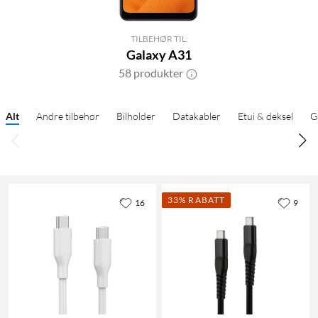
TILBEHØR TIL:
Galaxy A31
58 produkter
Alt
Andre tilbehør
Bilholder
Datakabler
Etui & deksel
G
33% RABATT
16
9