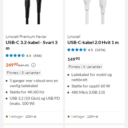
Linocell Premium Kevlar
Linocell
USB-C 3.2-kabel - Svart 3
USB-C-kabel 2.0 Hvit 1 m
m
4.5
(3376)
4.5
(456)
90
149
90
249
349,90
Finnes i 8 varianter
Finnes i 3 varianter
Ladekabel for mobil og
nettbrett
5 ganger mer robust enn en
vanlig ladekabel
Støtte for opptil 60 W
Støtte for 4K/60 Hz
480 Mb/s (USB 2.0)
USB 3.2 (10 Gb/s) og USB PD
(maks. 100 W)
Nettlager
:
100+ st
Nettlager
:
100+ st