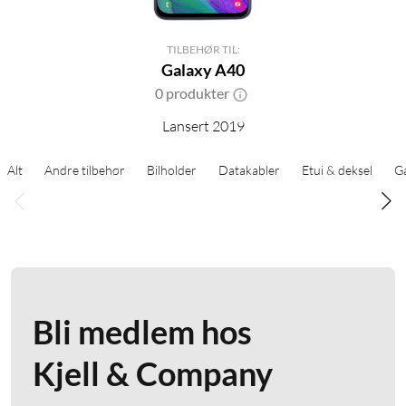
TILBEHØR TIL:
Galaxy A40
0 produkter
Lansert 2019
Alt
Andre tilbehør
Bilholder
Datakabler
Etui & deksel
G
Bli medlem hos
Kjell & Company