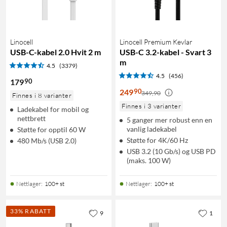
Linocell
Linocell Premium Kevlar
USB-C-kabel 2.0 Hvit 2 m
USB-C 3.2-kabel - Svart 3
m
4.5
(3379)
4.5
(456)
90
179
90
249
349,90
Finnes i 8 varianter
Finnes i 3 varianter
Ladekabel for mobil og
nettbrett
5 ganger mer robust enn en
vanlig ladekabel
Støtte for opptil 60 W
Støtte for 4K/60 Hz
480 Mb/s (USB 2.0)
USB 3.2 (10 Gb/s) og USB PD
(maks. 100 W)
Nettlager
:
100+ st
Nettlager
:
100+ st
33% RABATT
9
1