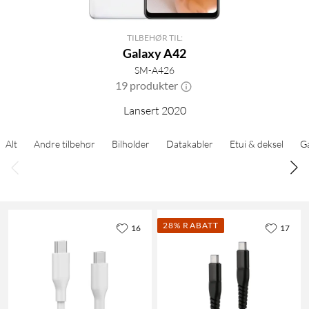
TILBEHØR TIL:
Galaxy A42
SM-A426
19 produkter
Lansert 2020
Alt
Andre tilbehør
Bilholder
Datakabler
Etui & deksel
G
28% RABATT
16
17