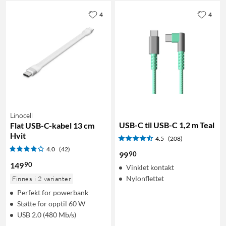
4
4
Linocell
USB-C til USB-C 1,2 m Teal
Flat USB-C-kabel 13 cm
Hvit
4.5
(208)
4.0
(42)
90
99
90
149
Vinklet kontakt
Nylonflettet
Finnes i 2 varianter
Perfekt for powerbank
Støtte for opptil 60 W
USB 2.0 (480 Mb/s)