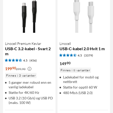
Linocell Premium Kevlar
Linocell
USB-C 3.2-kabel - Svart 2
USB-C-kabel 2.0 Hvit 1 m
m
4.5
(3379)
4.5
(456)
90
149
90
199
299,90
Finnes i 8 varianter
Finnes i 3 varianter
Ladekabel for mobil og
nettbrett
5 ganger mer robust enn en
vanlig ladekabel
Støtte for opptil 60 W
Støtte for 4K/60 Hz
480 Mb/s (USB 2.0)
USB 3.2 (10 Gb/s) og USB PD
(maks. 100 W)