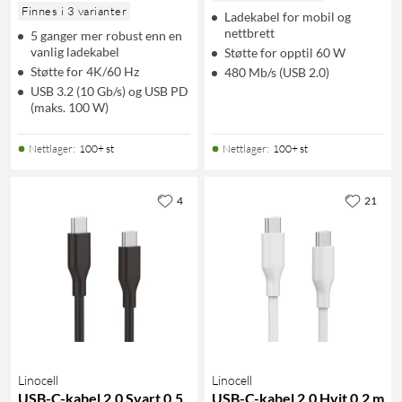
Finnes i 3 varianter
Ladekabel for mobil og
nettbrett
5 ganger mer robust enn en
vanlig ladekabel
Støtte for opptil 60 W
Støtte for 4K/60 Hz
480 Mb/s (USB 2.0)
USB 3.2 (10 Gb/s) og USB PD
(maks. 100 W)
Nettlager
:
100+ st
Nettlager
:
100+ st
4
21
Linocell
Linocell
USB-C-kabel 2.0 Svart 0,5
USB-C-kabel 2.0 Hvit 0,2 m