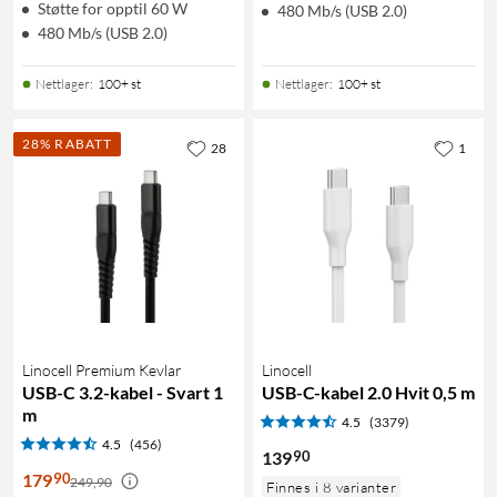
Støtte for opptil 60 W
480 Mb/s (USB 2.0)
480 Mb/s (USB 2.0)
Nettlager
:
100+ st
Nettlager
:
100+ st
28% RABATT
28
1
Linocell Premium Kevlar
Linocell
USB-C 3.2-kabel - Svart 1
USB-C-kabel 2.0 Hvit 0,5 m
m
4.5
(3379)
4.5
(456)
90
139
90
179
249,90
Finnes i 8 varianter