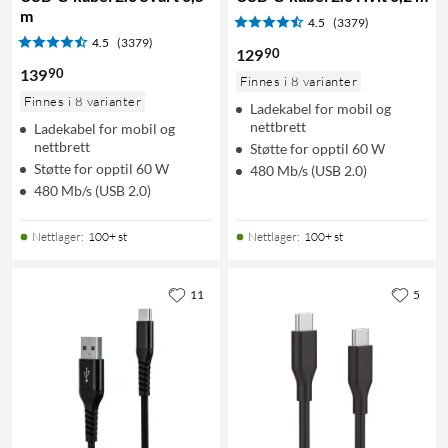
m
4.5
(3379)
4.5
(3379)
90
129
90
139
Finnes i 8 varianter
Finnes i 8 varianter
Ladekabel for mobil og
nettbrett
Ladekabel for mobil og
nettbrett
Støtte for opptil 60 W
Støtte for opptil 60 W
480 Mb/s (USB 2.0)
480 Mb/s (USB 2.0)
Nettlager
:
100+ st
Nettlager
:
100+ st
11
5