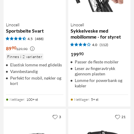
Linocell
Linocell
Sportsbelte Svart
Sykkelveske med
mobillomme - for styret
4.5
(488)
4.0
(112)
90
89
129,90
90
199
Finnes i 2 varianter
Passer de fleste mobiler
Elastisk lomme med glidelås
Leser av fingeravtrykk
Vannbestandig
gjennom plasten
Perfekt for mobil, nøkler og
Lomme for powerbank og
kort
kabler
Nettlager
:
100+ st
Nettlager
:
5+ st
3
21