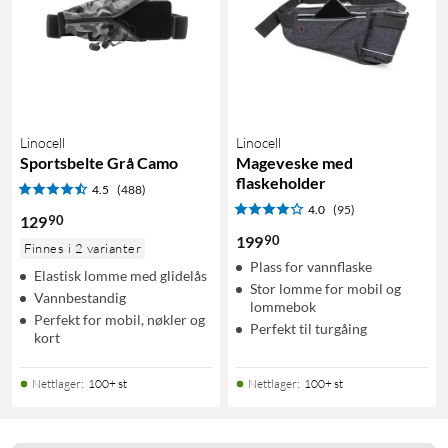
Linocell
Linocell
Sportsbelte Grå Camo
Mageveske med
flaskeholder
4.5
(488)
4.0
(95)
90
129
90
199
Finnes i 2 varianter
Plass for vannflaske
Elastisk lomme med glidelås
Stor lomme for mobil og
Vannbestandig
lommebok
Perfekt for mobil, nøkler og
Perfekt til turgåing
kort
Nettlager
:
100+ st
Nettlager
:
100+ st