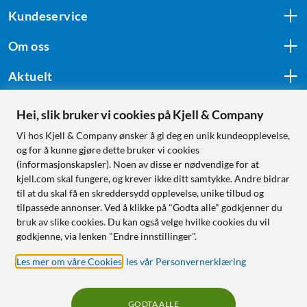
Kundeservice
Om oss
Aktuelt
Hei, slik bruker vi cookies på Kjell & Company
Følg oss
Vi hos Kjell & Company ønsker å gi deg en unik kundeopplevelse,
og for å kunne gjøre dette bruker vi cookies
(informasjonskapsler). Noen av disse er nødvendige for at
kjell.com skal fungere, og krever ikke ditt samtykke. Andre bidrar
Handle fra:
til at du skal få en skreddersydd opplevelse, unike tilbud og
tilpassede annonser. Ved å klikke på "Godta alle" godkjenner du
Sverige
bruk av slike cookies. Du kan også velge hvilke cookies du vil
Norge
godkjenne, via lenken "Endre innstillinger".
Les mer om våre Cookies
,
les vår Personvernerklæring
GODTA ALLE