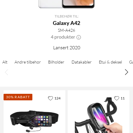
TILBEHØR TIL:
Galaxy A42
SM-A426
4 produkter
Lansert 2020
Alt
Andre tilbehør
Bilholder
Datakabler
Etui & deksel
G
30% RABATT
124
11