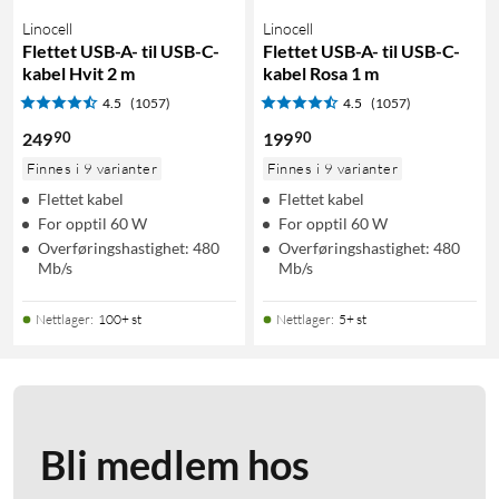
Linocell
Linocell
Flettet USB-A- til USB-C-
Flettet USB-A- til USB-C-
kabel Hvit 2 m
kabel Rosa 1 m
4.5
(1057)
4.5
(1057)
90
90
249
199
Finnes i 9 varianter
Finnes i 9 varianter
Flettet kabel
Flettet kabel
For opptil 60 W
For opptil 60 W
Overføringshastighet: 480
Overføringshastighet: 480
Mb/s
Mb/s
Nettlager
:
100+ st
Nettlager
:
5+ st
Bli medlem hos