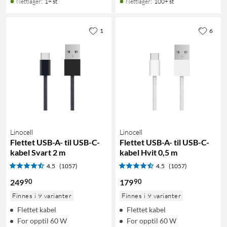
Nettlager
:
1+ st
Nettlager
:
100+ st
1
6
Linocell
Linocell
Flettet USB-A- til USB-C-
Flettet USB-A- til USB-C-
kabel Svart 2 m
kabel Hvit 0,5 m
4.5
(1057)
4.5
(1057)
90
90
249
179
Finnes i 9 varianter
Finnes i 9 varianter
Flettet kabel
Flettet kabel
For opptil 60 W
For opptil 60 W