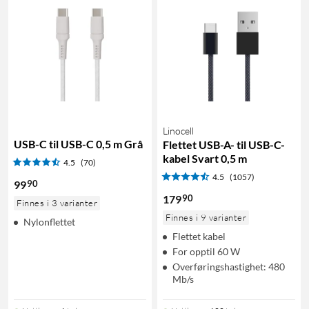
Linocell
USB-C til USB-C 0,5 m Grå
Flettet USB-A- til USB-C-
kabel Svart 0,5 m
4.5
(70)
4.5
(1057)
90
99
90
179
Finnes i 3 varianter
Finnes i 9 varianter
Nylonflettet
Flettet kabel
For opptil 60 W
Overføringshastighet: 480
Mb/s