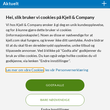
Aktuelt
Hei, slik bruker vi cookies på Kjell & Company
Følg oss
Vi hos Kjell & Company ønsker å gi deg en unik kundeopplevelse,
og for å kunne gjøre dette bruker vi cookies
(informasjonskapsler). Noen av disse er nødvendige for at
kjell.com skal fungere, og krever ikke ditt samtykke. Andre bidrar
Handle fra:
til at du skal få en skreddersydd opplevelse, unike tilbud og
tilpassede annonser. Ved å klikke på "Godta alle" godkjenner du
Sverige
bruk av slike cookies. Du kan også velge hvilke cookies du vil
Norge
godkjenne, via lenken "Endre innstillinger".
Les mer om våre Cookies
,
les vår Personvernerklæring
GODTA ALLE
BARE NØDVENDIGE
RÅD OG TILBEHØR TIL
HJEMMEELEKTRONIKK
Filtre
Endre Innstillinger