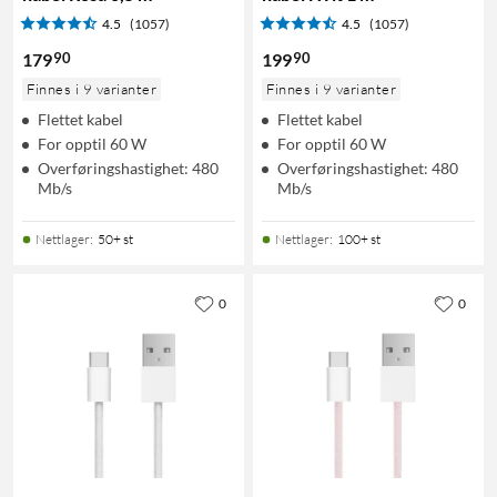
4.5
(1057)
4.5
(1057)
90
90
179
199
Finnes i 9 varianter
Finnes i 9 varianter
Flettet kabel
Flettet kabel
For opptil 60 W
For opptil 60 W
Overføringshastighet: 480
Overføringshastighet: 480
Mb/s
Mb/s
Nettlager
:
50+ st
Nettlager
:
100+ st
0
0