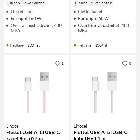
Finnes i 9 varianter
Finnes i 9 varianter
Flettet kabel
Flettet kabel
For opptil 60 W
For opptil 60 W
Overføringshastighet: 480
Overføringshastighet: 480
Mb/s
Mb/s
Nettlager
:
100+ st
Nettlager
:
100+ st
1
0
Linocell
Linocell
Flettet USB-A- til USB-C-
Flettet USB-A- til USB-C-
kabel Rosa 0,5 m
kabel Hvit 1 m