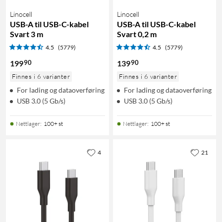
Linocell
Linocell
USB-A til USB-C-kabel
USB-A til USB-C-kabel
Svart 3 m
Svart 0,2 m
4.5
(5779)
4.5
(5779)
90
90
199
139
Finnes i 6 varianter
Finnes i 6 varianter
For lading og dataoverføring
For lading og dataoverføring
USB 3.0 (5 Gb/s)
USB 3.0 (5 Gb/s)
Nettlager
:
100+ st
Nettlager
:
100+ st
4
21