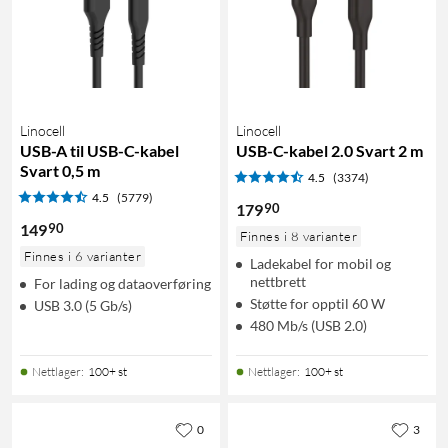
Linocell
Linocell
USB-A til USB-C-kabel
USB-C-kabel 2.0 Svart 2 m
Svart 0,5 m
4.5
(3374)
4.5
(5779)
90
179
90
149
Finnes i 8 varianter
Finnes i 6 varianter
Ladekabel for mobil og
nettbrett
For lading og dataoverføring
Støtte for opptil 60 W
USB 3.0 (5 Gb/s)
480 Mb/s (USB 2.0)
Nettlager
:
100+ st
Nettlager
:
100+ st
0
3