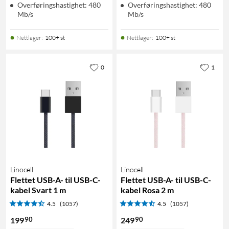
Overføringshastighet: 480
Overføringshastighet: 480
Mb/s
Mb/s
Nettlager
:
100+ st
Nettlager
:
100+ st
0
1
Linocell
Linocell
Flettet USB-A- til USB-C-
Flettet USB-A- til USB-C-
kabel Svart 1 m
kabel Rosa 2 m
4.5
(1057)
4.5
(1057)
90
90
199
249