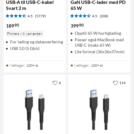
USB-A til USB-C-kabel
GaN USB-C-lader med PD
Svart 2 m
65 W
4.5
(5779)
4.5
(208)
90
90
189
399
Opptil 65 W hurtiglading
Finnes i 6 varianter
Passer også MacBook med
For lading og dataoverføring
USB-C (maks 65 W)
USB 3.0 (5 Gb/s)
Lite format (36x36x37mm)
Nettlager
:
100+ st
Nettlager
:
100+ st
6
114