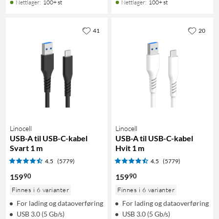
Nettlager
:
100+ st
Nettlager
:
100+ st
41
20
Linocell
Linocell
USB-A til USB-C-kabel
USB-A til USB-C-kabel
Svart 1 m
Hvit 1 m
4.5
(5779)
4.5
(5779)
90
90
159
159
Finnes i 6 varianter
Finnes i 6 varianter
For lading og dataoverføring
For lading og dataoverføring
USB 3.0 (5 Gb/s)
USB 3.0 (5 Gb/s)