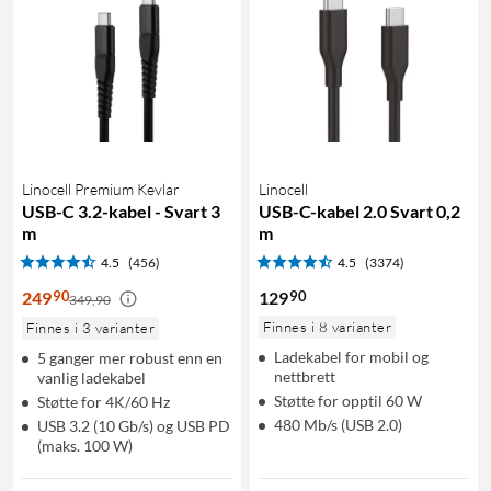
Linocell Premium Kevlar
Linocell
USB-C 3.2-kabel - Svart 3
USB-C-kabel 2.0 Svart 0,2
m
m
4.5
(456)
4.5
(3374)
90
90
249
129
349,90
Finnes i 8 varianter
Finnes i 3 varianter
Ladekabel for mobil og
5 ganger mer robust enn en
nettbrett
vanlig ladekabel
Støtte for opptil 60 W
Støtte for 4K/60 Hz
480 Mb/s (USB 2.0)
USB 3.2 (10 Gb/s) og USB PD
(maks. 100 W)