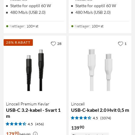
Støtte for opptil 60 W
Støtte for opptil 60 W
480 Mb/s (USB 2.0)
480 Mb/s (USB 2.0)
Nettlager
:
100+ st
Nettlager
:
100+ st
28% RABATT
28
1
Linocell Premium Kevlar
Linocell
USB-C 3.2-kabel - Svart 1
USB-C-kabel 2.0 Hvit 0,5 m
m
4.5
(3374)
4.5
(456)
90
139
90
179
249,90