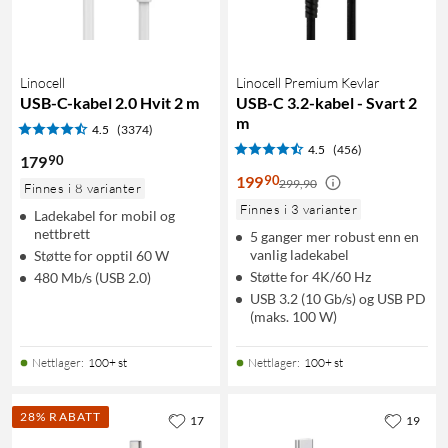
Linocell
Linocell Premium Kevlar
USB-C-kabel 2.0 Hvit 2 m
USB-C 3.2-kabel - Svart 2
m
4.5
(3374)
4.5
(456)
90
179
90
199
299,90
Finnes i 8 varianter
Finnes i 3 varianter
Ladekabel for mobil og
nettbrett
5 ganger mer robust enn en
vanlig ladekabel
Støtte for opptil 60 W
Støtte for 4K/60 Hz
480 Mb/s (USB 2.0)
USB 3.2 (10 Gb/s) og USB PD
(maks. 100 W)
Nettlager
:
100+ st
Nettlager
:
100+ st
28% RABATT
17
19