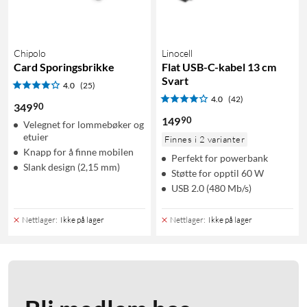
Chipolo
Linocell
Card Sporingsbrikke
Flat USB-C-kabel 13 cm
Svart
4.0
(25)
4.0
(42)
90
349
90
149
Velegnet for lommebøker og
etuier
Finnes i 2 varianter
Knapp for å finne mobilen
Perfekt for powerbank
Slank design (2,15 mm)
Støtte for opptil 60 W
USB 2.0 (480 Mb/s)
Nettlager
:
Ikke på lager
Nettlager
:
Ikke på lager