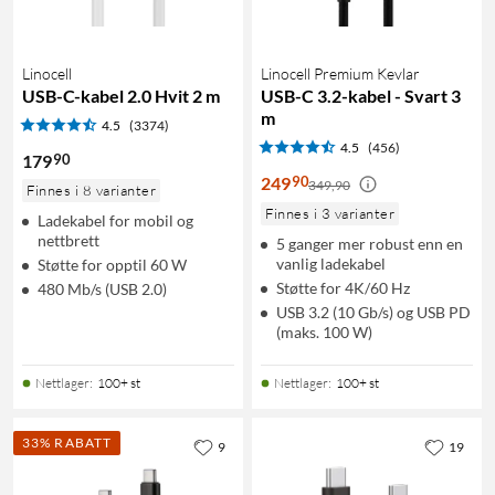
Linocell
Linocell Premium Kevlar
USB-C-kabel 2.0 Hvit 2 m
USB-C 3.2-kabel - Svart 3
m
4.5
(3374)
4.5
(456)
90
179
90
249
349,90
Finnes i 8 varianter
Finnes i 3 varianter
Ladekabel for mobil og
nettbrett
5 ganger mer robust enn en
vanlig ladekabel
Støtte for opptil 60 W
Støtte for 4K/60 Hz
480 Mb/s (USB 2.0)
USB 3.2 (10 Gb/s) og USB PD
(maks. 100 W)
Nettlager
:
100+ st
Nettlager
:
100+ st
33% RABATT
9
19