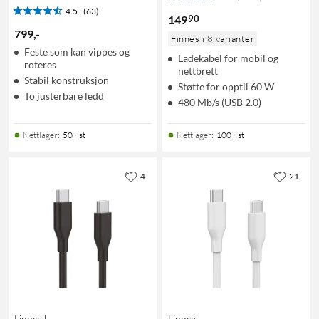
4.5
(63)
90
149
799
,
-
Finnes i 8 varianter
Feste som kan vippes og
Ladekabel for mobil og
roteres
nettbrett
Stabil konstruksjon
Støtte for opptil 60 W
To justerbare ledd
480 Mb/s (USB 2.0)
Nettlager
:
50+ st
Nettlager
:
100+ st
4
21
Linocell
Linocell