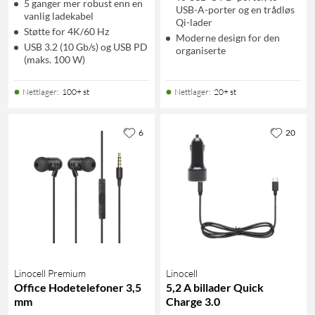
5 ganger mer robust enn en
USB-A-porter og en trådløs
vanlig ladekabel
Qi-lader
Støtte for 4K/60 Hz
Moderne design for den
USB 3.2 (10 Gb/s) og USB PD
organiserte
(maks. 100 W)
Nettlager
:
100+ st
Nettlager
:
20+ st
6
20
Linocell Premium
Linocell
Office Hodetelefoner 3,5
5,2 A billader Quick
mm
Charge 3.0