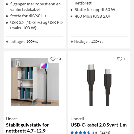
nettbrett
5 ganger mer robust enn en
vanlig ladekabel
Støtte for opptil 60 W
Støtte for 4K/60 Hz
480 Mb/s (USB 2.0)
USB 3.2 (10 Gb/s) og USB PD
(maks. 100 W)
Nettlager
:
100+ st
Nettlager
:
100+ st
13
1
Linocell
Linocell
Stabilt gulvstativ for
USB-C-kabel 2.0 Svart 1 m
nettbrett 4,7–12,9"
4.5
(3374)