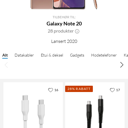
TILBEHØR TIL:
Galaxy Note 20
28 produkter
Lansert 2020
Alt
Datakabler
Etui & deksel
Gadgets
Hodetelefoner
Ka
28% RABATT
16
17