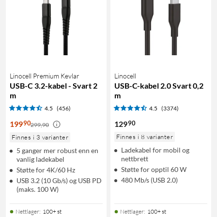
Linocell Premium Kevlar
Linocell
USB-C 3.2-kabel - Svart 2
USB-C-kabel 2.0 Svart 0,2
m
m
4.5
(456)
4.5
(3374)
90
90
199
129
299,90
Finnes i 8 varianter
Finnes i 3 varianter
Ladekabel for mobil og
5 ganger mer robust enn en
nettbrett
vanlig ladekabel
Støtte for opptil 60 W
Støtte for 4K/60 Hz
480 Mb/s (USB 2.0)
USB 3.2 (10 Gb/s) og USB PD
(maks. 100 W)
Nettlager
:
100+ st
Nettlager
:
100+ st