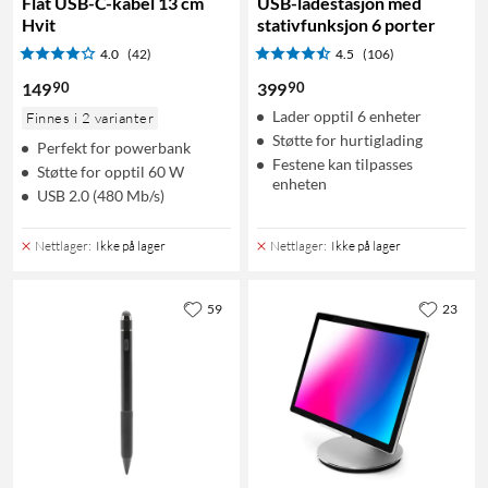
Flat USB-C-kabel 13 cm
USB-ladestasjon med
Hvit
stativfunksjon 6 porter
4.0
(42)
4.5
(106)
90
90
149
399
Lader opptil 6 enheter
Finnes i 2 varianter
Støtte for hurtiglading
Perfekt for powerbank
Festene kan tilpasses
Støtte for opptil 60 W
enheten
USB 2.0 (480 Mb/s)
Nettlager
:
Ikke på lager
Nettlager
:
Ikke på lager
59
23