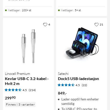
Nettlager
:
100+ st
Nettlager
:
5+ st
4
21
Linocell Premium
Satechi
Kevlar USB-C 3.2-kabel -
Dock5 USB-ladestasjon
Hvit 2 m
4.5
(22)
4.5
(214)
849
,
-
90
299
Lader opptil fem enheter
samtidig
Finnes i 3 varianter
To USB-C PD-porter, to