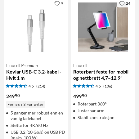
9
24
Linocell Premium
Linocell
Kevlar USB-C 3.2-kabel -
Roterbart feste for mobil
Hvit 1 m
og nettbrett 4,7–12,9"
4.5
(214)
4.5
(106)
90
90
249
499
Roterbart 360°
Finnes i 3 varianter
Justerbar arm
5 ganger mer robust enn en
Stabil konstruksjon
vanlig ladekabel
Støtte for 4K/60 Hz
USB 3.2 (10 Gb/s) og USB PD
(maks. 100 W)