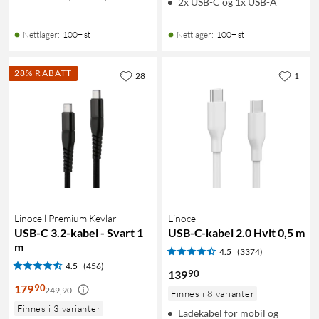
2x USB-C og 1x USB-A
Nettlager
:
100+ st
Nettlager
:
100+ st
28% RABATT
28
1
Linocell Premium Kevlar
Linocell
USB-C 3.2-kabel - Svart 1
USB-C-kabel 2.0 Hvit 0,5 m
m
4.5
(3374)
4.5
(456)
90
139
90
179
249,90
Finnes i 8 varianter
Finnes i 3 varianter
Ladekabel for mobil og