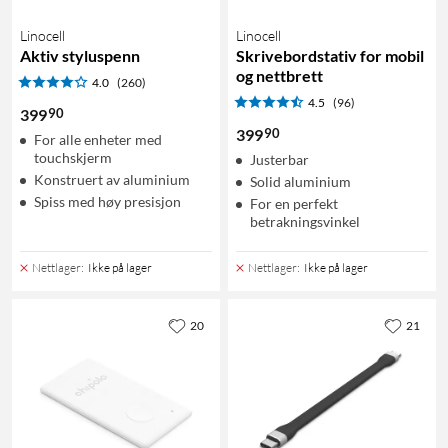
Linocell
Linocell
Aktiv styluspenn
Skrivebordstativ for mobil
og nettbrett
4.0
(260)
4.5
(96)
90
399
90
399
For alle enheter med
touchskjerm
Justerbar
Konstruert av aluminium
Solid aluminium
Spiss med høy presisjon
For en perfekt
betrakningsvinkel
Nettlager
:
Ikke på lager
Nettlager
:
Ikke på lager
20
21