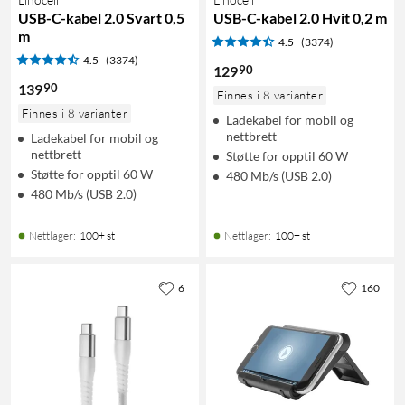
USB-C-kabel 2.0 Svart 0,5
USB-C-kabel 2.0 Hvit 0,2 m
m
4.5
(3374)
4.5
(3374)
90
129
90
139
Finnes i 8 varianter
Finnes i 8 varianter
Ladekabel for mobil og
nettbrett
Ladekabel for mobil og
nettbrett
Støtte for opptil 60 W
Støtte for opptil 60 W
480 Mb/s (USB 2.0)
480 Mb/s (USB 2.0)
Nettlager
:
100+ st
Nettlager
:
100+ st
6
160