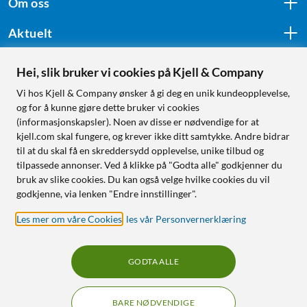
Om oss
Aktuelt
Hei, slik bruker vi cookies på Kjell & Company
Følg oss
Vi hos Kjell & Company ønsker å gi deg en unik kundeopplevelse,
og for å kunne gjøre dette bruker vi cookies
(informasjonskapsler). Noen av disse er nødvendige for at
kjell.com skal fungere, og krever ikke ditt samtykke. Andre bidrar
Handle fra:
til at du skal få en skreddersydd opplevelse, unike tilbud og
tilpassede annonser. Ved å klikke på "Godta alle" godkjenner du
Sverige
bruk av slike cookies. Du kan også velge hvilke cookies du vil
Norge
godkjenne, via lenken "Endre innstillinger".
Les mer om våre Cookies
,
les vår Personvernerklæring
GODTA ALLE
BARE NØDVENDIGE