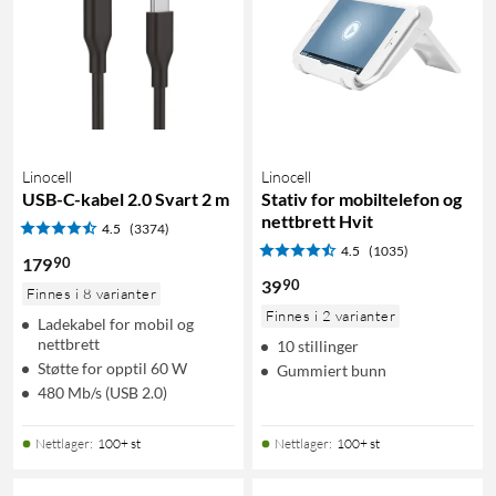
Linocell
Linocell
USB-C-kabel 2.0 Svart 2 m
Stativ for mobiltelefon og
nettbrett Hvit
4.5
(3374)
4.5
(1035)
90
179
90
39
Finnes i 8 varianter
Finnes i 2 varianter
Ladekabel for mobil og
nettbrett
10 stillinger
Støtte for opptil 60 W
Gummiert bunn
480 Mb/s (USB 2.0)
Nettlager
:
100+ st
Nettlager
:
100+ st