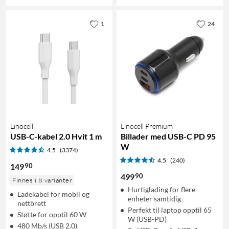
1
24
Linocell
Linocell Premium
USB-C-kabel 2.0 Hvit 1 m
Billader med USB-C PD 95
W
4.5
(3374)
4.5
(240)
90
149
90
499
Finnes i 8 varianter
Hurtiglading for flere
Ladekabel for mobil og
enheter samtidig
nettbrett
Perfekt til laptop opptil 65
Støtte for opptil 60 W
W (USB-PD)
480 Mb/s (USB 2.0)