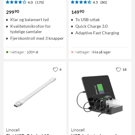
4.0
(170)
4.5
(80)
90
90
299
149
Klar og balansert lyd
To USB-uttak
Kvalitetsmikrofon for
Quick Charge 3.0
tydelige samtaler
Adaptive Fast Charging
Fjernkontroll med 3 knapper
Nettlager
:
100+ st
Nettlager
:
Ikke på lager
4
18
Linocell
Linocell