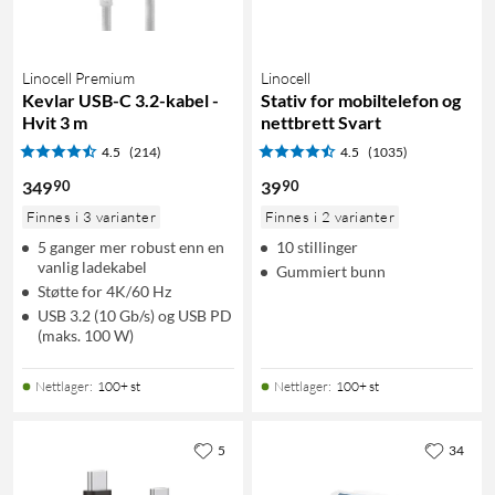
Linocell Premium
Linocell
Kevlar USB-C 3.2-kabel -
Stativ for mobiltelefon og
Hvit 3 m
nettbrett Svart
4.5
(214)
4.5
(1035)
90
90
349
39
Finnes i 3 varianter
Finnes i 2 varianter
5 ganger mer robust enn en
10 stillinger
vanlig ladekabel
Gummiert bunn
Støtte for 4K/60 Hz
USB 3.2 (10 Gb/s) og USB PD
(maks. 100 W)
Nettlager
:
100+ st
Nettlager
:
100+ st
5
34