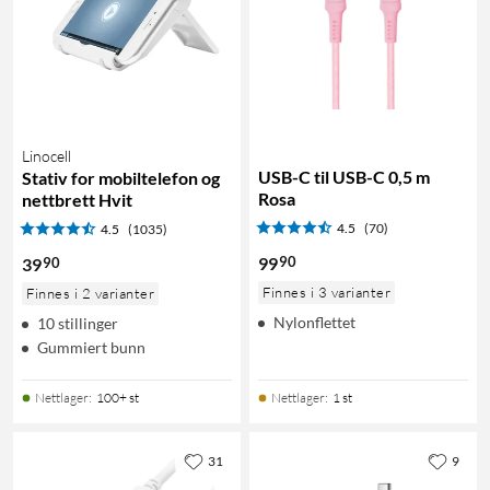
Linocell
USB-C til USB-C 0,5 m
Stativ for mobiltelefon og
Rosa
nettbrett Hvit
4.5
(70)
4.5
(1035)
90
99
90
39
Finnes i 3 varianter
Finnes i 2 varianter
Nylonflettet
10 stillinger
Gummiert bunn
Nettlager
:
100+ st
Nettlager
:
1 st
31
9