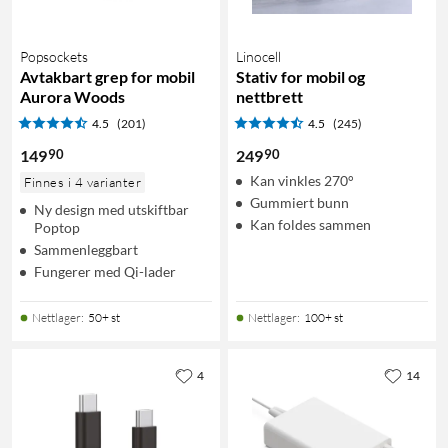
Popsockets
Linocell
Avtakbart grep for mobil
Stativ for mobil og
Aurora Woods
nettbrett
4.5
(201)
4.5
(245)
90
90
149
249
Kan vinkles 270°
Finnes i 4 varianter
Gummiert bunn
Ny design med utskiftbar
Kan foldes sammen
Poptop
Sammenleggbart
Fungerer med Qi-lader
Nettlager
:
50+ st
Nettlager
:
100+ st
4
14