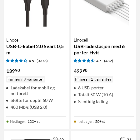
Linocell
Linocell
USB-C-kabel 2.0 Svart 0,5
USB-ladestasjon med 6
m
porter Hvit
4.5
(3376)
4.5
(482)
90
90
139
499
Finnes i 8 varianter
Finnes i 2 varianter
Ladekabel for mobil og
6 USB-porter
nettbrett
Totalt 50 W (10 A)
Støtte for opptil 60 W
Samtidig lading
480 Mb/s (USB 2.0)
Nettlager
:
100+ st
Nettlager
:
50+ st
20
21