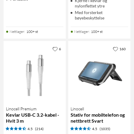
Kjerne i kevlar og
nylonflettet ytre
Med forsterket
bøyebeskyttelse
Nettlager
:
100+ st
Nettlager
:
100+ st
6
160
Linocell Premium
Linocell
Kevlar USB-C 3.2-kabel -
Stativ for mobiltelefon og
Hvit 3 m
nettbrett Svart
4.5
(214)
4.5
(1035)