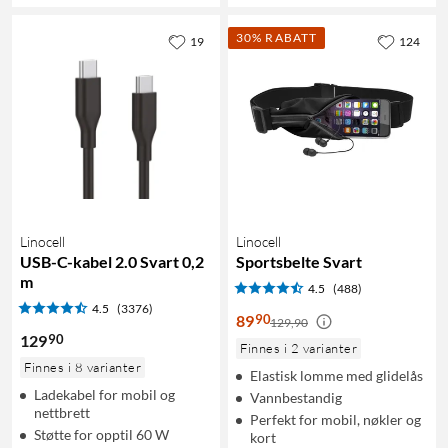
30% RABATT
19
124
Linocell
Linocell
USB-C-kabel 2.0 Svart 0,2
Sportsbelte Svart
m
4.5
(488)
4.5
(3376)
90
89
129,90
90
129
Finnes i 2 varianter
Finnes i 8 varianter
Elastisk lomme med glidelås
Ladekabel for mobil og
Vannbestandig
nettbrett
Perfekt for mobil, nøkler og
Støtte for opptil 60 W
kort