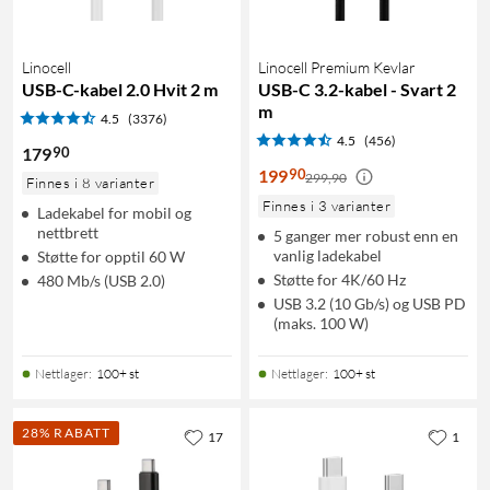
Linocell
Linocell Premium Kevlar
USB-C-kabel 2.0 Hvit 2 m
USB-C 3.2-kabel - Svart 2
m
4.5
(3376)
4.5
(456)
90
179
90
199
299,90
Finnes i 8 varianter
Finnes i 3 varianter
Ladekabel for mobil og
nettbrett
5 ganger mer robust enn en
vanlig ladekabel
Støtte for opptil 60 W
Støtte for 4K/60 Hz
480 Mb/s (USB 2.0)
USB 3.2 (10 Gb/s) og USB PD
(maks. 100 W)
Nettlager
:
100+ st
Nettlager
:
100+ st
28% RABATT
17
1