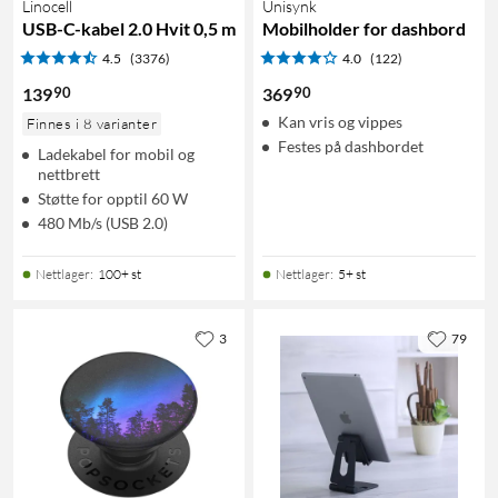
Linocell
Unisynk
USB-C-kabel 2.0 Hvit 0,5 m
Mobilholder for dashbord
4.5
(3376)
4.0
(122)
90
90
139
369
Kan vris og vippes
Finnes i 8 varianter
Festes på dashbordet
Ladekabel for mobil og
nettbrett
Støtte for opptil 60 W
480 Mb/s (USB 2.0)
Nettlager
:
100+ st
Nettlager
:
5+ st
3
79