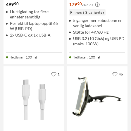
90
90
499
179
249,90
Hurtiglading for flere
Finnes i 3 varianter
enheter samtidig
5 ganger mer robust enn en
Perfekt til laptop opptil 65
vanlig ladekabel
W (USB-PD)
Støtte for 4K/60 Hz
2x USB-C og 1x USB-A
USB 3.2 (10 Gb/s) og USB PD
(maks. 100 W)
Nettlager
:
100+ st
Nettlager
:
100+ st
1
46