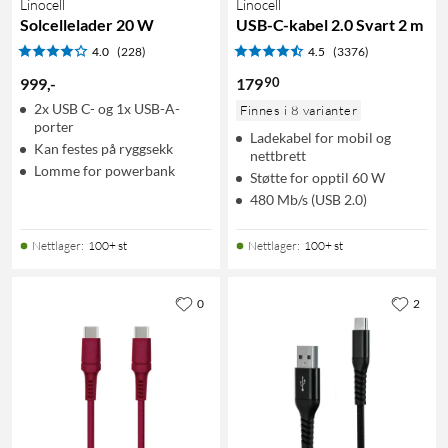
Linocell
Linocell
Solcellelader 20 W
USB-C-kabel 2.0 Svart 2 m
4.0
(228)
4.5
(3376)
90
999
,
-
179
2x USB C- og 1x USB-A-
Finnes i 8 varianter
porter
Ladekabel for mobil og
Kan festes på ryggsekk
nettbrett
Lomme for powerbank
Støtte for opptil 60 W
480 Mb/s (USB 2.0)
Nettlager
:
100+ st
Nettlager
:
100+ st
0
2