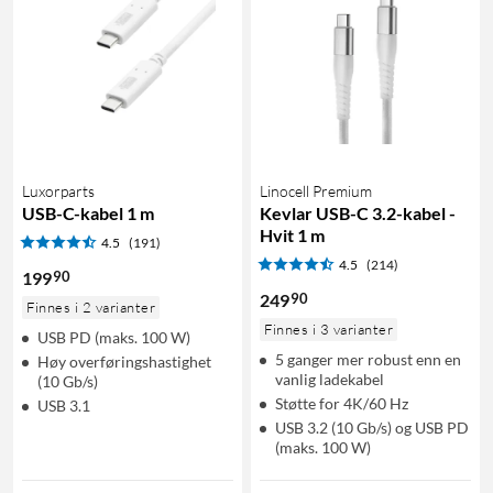
Luxorparts
Linocell Premium
USB-C-kabel 1 m
Kevlar USB-C 3.2-kabel -
Hvit 1 m
4.5
(191)
4.5
(214)
90
199
90
249
Finnes i 2 varianter
Finnes i 3 varianter
USB PD (maks. 100 W)
5 ganger mer robust enn en
Høy overføringshastighet
vanlig ladekabel
(10 Gb/s)
Støtte for 4K/60 Hz
USB 3.1
USB 3.2 (10 Gb/s) og USB PD
(maks. 100 W)