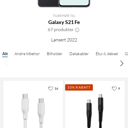
TILBEHØR TIL:
Galaxy S21 Fe
67 produkter
Lansert 2022
Alt
Andre tilbehør
Bilholder
Datakabler
Etui & deksel
G
33% RABATT
16
9