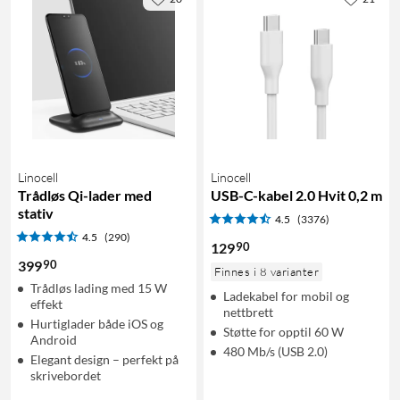
Linocell
Linocell
Trådløs Qi-lader med
USB-C-kabel 2.0 Hvit 0,2 m
stativ
4.5
(3376)
4.5
(290)
90
129
90
399
Finnes i 8 varianter
Trådløs lading med 15 W
Ladekabel for mobil og
effekt
nettbrett
Hurtiglader både iOS og
Støtte for opptil 60 W
Android
480 Mb/s (USB 2.0)
Elegant design – perfekt på
skrivebordet