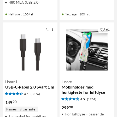
480 Mb/s (USB 2.0)
Nettlager
:
100+ st
Nettlager
:
100+ st
1
61
Linocell
Linocell
USB-C-kabel 2.0 Svart 1 m
Mobilholder med
hurtigfeste for luftdyse
4.5
(3376)
4.5
(1264)
90
149
90
299
Finnes i 8 varianter
For luftdyse – passer de
Ladekabel for mobil og