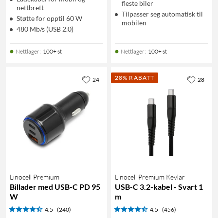
fleste biler
nettbrett
Tilpasser seg automatisk til
Støtte for opptil 60 W
mobilen
480 Mb/s (USB 2.0)
Nettlager
:
100+ st
Nettlager
:
100+ st
28% RABATT
24
28
Linocell Premium
Linocell Premium Kevlar
Billader med USB-C PD 95
USB-C 3.2-kabel - Svart 1
W
m
4.5
(240)
4.5
(456)