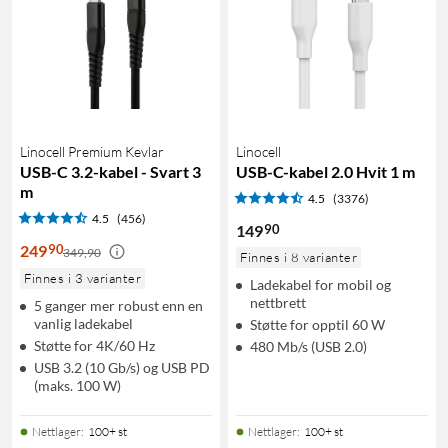
Linocell Premium Kevlar
Linocell
USB-C 3.2-kabel - Svart 3
USB-C-kabel 2.0 Hvit 1 m
m
4.5
(3376)
4.5
(456)
90
149
90
249
349,90
Finnes i 8 varianter
Finnes i 3 varianter
Ladekabel for mobil og
nettbrett
5 ganger mer robust enn en
vanlig ladekabel
Støtte for opptil 60 W
Støtte for 4K/60 Hz
480 Mb/s (USB 2.0)
USB 3.2 (10 Gb/s) og USB PD
(maks. 100 W)
Nettlager
:
100+ st
Nettlager
:
100+ st