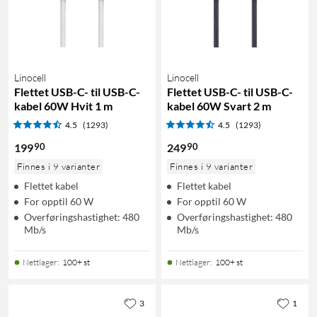
Linocell
Linocell
Flettet USB-C- til USB-C-
Flettet USB-C- til USB-C-
kabel 60W Hvit 1 m
kabel 60W Svart 2 m
4.5
(1293)
4.5
(1293)
90
90
199
249
Finnes i 9 varianter
Finnes i 9 varianter
Flettet kabel
Flettet kabel
For opptil 60 W
For opptil 60 W
Overføringshastighet: 480
Overføringshastighet: 480
Mb/s
Mb/s
Nettlager
:
100+ st
Nettlager
:
100+ st
3
1