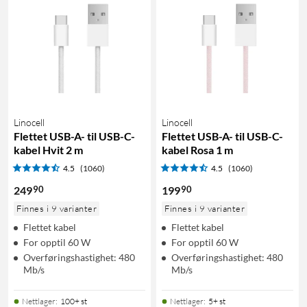
Linocell
Linocell
Flettet USB-A- til USB-C-
Flettet USB-A- til USB-C-
kabel Hvit 2 m
kabel Rosa 1 m
4.5
(1060)
4.5
(1060)
90
90
249
199
Finnes i 9 varianter
Finnes i 9 varianter
Flettet kabel
Flettet kabel
For opptil 60 W
For opptil 60 W
Overføringshastighet: 480
Overføringshastighet: 480
Mb/s
Mb/s
Nettlager
:
100+ st
Nettlager
:
5+ st