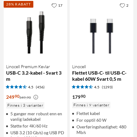
28% RABATT
17
2
Linocell Premium Kevlar
Linocell
USB-C 3.2-kabel - Svart 3
Flettet USB-C- til USB-C-
m
kabel 60W Svart 0,5 m
4.5
(456)
4.5
(1293)
90
90
249
179
349,90
Finnes i 9 varianter
Finnes i 3 varianter
Flettet kabel
5 ganger mer robust enn en
vanlig ladekabel
For opptil 60 W
Støtte for 4K/60 Hz
Overføringshastighet: 480
Mb/s
USB 3.2 (10 Gb/s) og USB PD