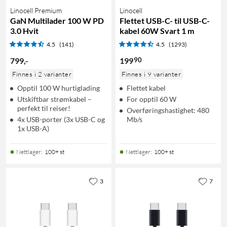
Linocell Premium
Linocell
GaN Multilader 100 W PD
Flettet USB-C- til USB-C-
3.0 Hvit
kabel 60W Svart 1 m
4.5
(141)
4.5
(1293)
90
799
,
-
199
Finnes i 2 varianter
Finnes i 9 varianter
Opptil 100 W hurtiglading
Flettet kabel
Utskiftbar strømkabel –
For opptil 60 W
perfekt til reiser!
Overføringshastighet: 480
4x USB-porter (3x USB-C og
Mb/s
1x USB-A)
Nettlager
:
100+ st
Nettlager
:
100+ st
3
7