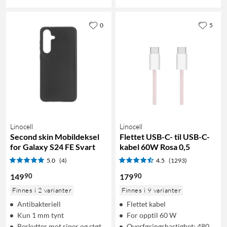
0
5
Linocell
Linocell
Second skin Mobildeksel
Flettet USB-C- til USB-C-
for Galaxy S24 FE Svart
kabel 60W Rosa 0,5
5.0
(4)
4.5
(1293)
90
90
149
179
Finnes i 2 varianter
Finnes i 9 varianter
Antibakteriell
Flettet kabel
Kun 1 mm tynt
For opptil 60 W
Beskytter mot riper og støt
Overføringshastighet: 480