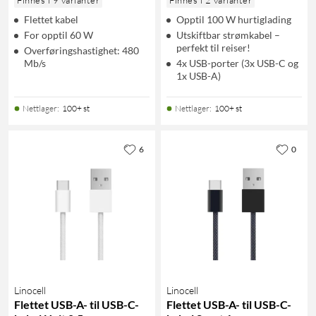
Flettet kabel
Opptil 100 W hurtiglading
For opptil 60 W
Utskiftbar strømkabel –
perfekt til reiser!
Overføringshastighet: 480
Mb/s
4x USB-porter (3x USB-C og
1x USB-A)
Nettlager
:
100+ st
Nettlager
:
100+ st
6
0
Linocell
Linocell
Flettet USB-A- til USB-C-
Flettet USB-A- til USB-C-