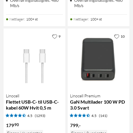
Overføringshastighet: 480
Overføringshastighet: 480
Mb/s
Mb/s
Nettlager
:
100+ st
Nettlager
:
100+ st
9
10
Linocell
Linocell Premium
Flettet USB-C- til USB-C-
GaN Multilader 100 W PD
kabel 60W Hvit 0,5 m
3.0 Svart
4.5
(1293)
4.5
(141)
90
179
799
,
-
Finnes i 9 varianter
Finnes i 2 varianter