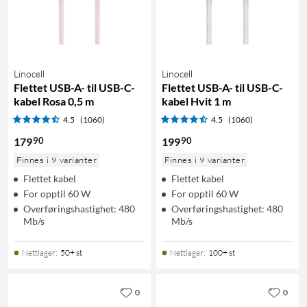
Linocell
Linocell
Flettet USB-A- til USB-C-
Flettet USB-A- til USB-C-
kabel Rosa 0,5 m
kabel Hvit 1 m
4.5
(1060)
4.5
(1060)
90
90
179
199
Finnes i 9 varianter
Finnes i 9 varianter
Flettet kabel
Flettet kabel
For opptil 60 W
For opptil 60 W
Overføringshastighet: 480
Overføringshastighet: 480
Mb/s
Mb/s
Nettlager
:
50+ st
Nettlager
:
100+ st
0
0