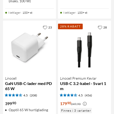
(maks. 100 W)
Nettlager
:
100+ st
Nettlager
:
100+ st
28% RABATT
23
28
Linocell
Linocell Premium Kevlar
GaN USB-C-lader med PD
USB-C 3.2-kabel - Svart 1
65 W
m
4.5
(208)
4.5
(456)
90
90
399
179
249,90
Opptil 65 W hurtiglading
Finnes i 3 varianter