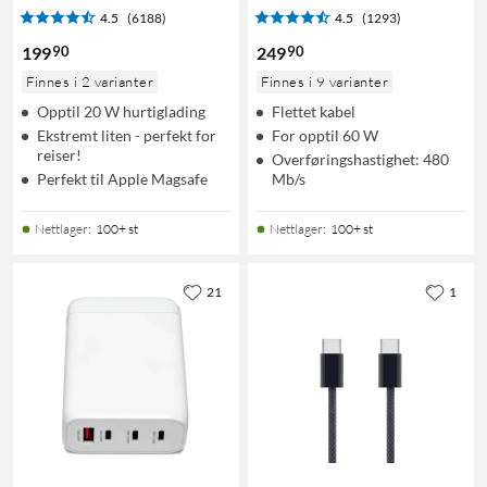
4.5
(6188)
4.5
(1293)
90
90
199
249
Finnes i 2 varianter
Finnes i 9 varianter
Opptil 20 W hurtiglading
Flettet kabel
Ekstremt liten - perfekt for
For opptil 60 W
reiser!
Overføringshastighet: 480
Perfekt til Apple Magsafe
Mb/s
Nettlager
:
100+ st
Nettlager
:
100+ st
21
1