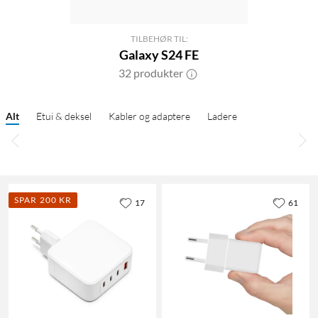
TILBEHØR TIL:
Galaxy S24 FE
32 produkter
Alt
Etui & deksel
Kabler og adaptere
Ladere
SPAR 200 KR
17
61