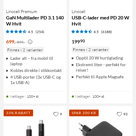
Linocell Premium
Linocell
GaN Multilader PD 3.1 140
USB-C-lader med PD 20 W
W Hvit
Hvit
4.5
(254)
4.5
(6188)
90
699
,
-
199
899,-
Finnes i 2 varianter
Finnes i 2 varianter
Opptil 20 W hurtiglading
Lader alt – fra mobil til
laptop
Ekstremt liten - perfekt for
reiser!
Kobles direkte i stikkontakt
Perfekt til Apple Magsafe
4 USB-porter (3x USB-C og
1x USB-A)
Nettlager
:
100+ st
Nettlager
:
100+ st
33% RABATT
SPAR 200 KR
9
93