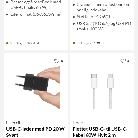
Passer også MacBook med
5 ganger mer robust enn en
USB-C (maks 65 W)
vanlig ladekabel
Lite format (36x36x37mm)
Støtte for 4K/60 Hz
USB 3.2 (10 Gb/s) og USB PD
(maks. 100 W)
Nettlager
:
100+ st
Nettlager
:
100+ st
4
4
Linocell
Linocell
USB-C-lader med PD 20 W
Flettet USB-C- til USB-C-
Svart
kabel 60W Hvit 2 m