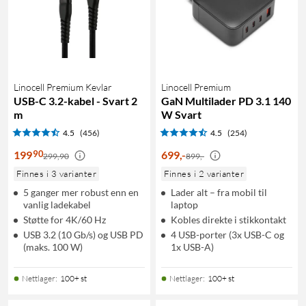
Linocell Premium Kevlar
Linocell Premium
USB-C 3.2-kabel - Svart 2
GaN Multilader PD 3.1 140
m
W Svart
4.5
(456)
4.5
(254)
90
199
699
,
-
299,90
899,-
Finnes i 3 varianter
Finnes i 2 varianter
5 ganger mer robust enn en
Lader alt – fra mobil til
vanlig ladekabel
laptop
Støtte for 4K/60 Hz
Kobles direkte i stikkontakt
USB 3.2 (10 Gb/s) og USB PD
4 USB-porter (3x USB-C og
(maks. 100 W)
1x USB-A)
Nettlager
:
100+ st
Nettlager
:
100+ st