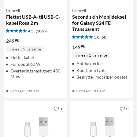
Linocell
Linocell
Flettet USB-A- til USB-C-
Second skin Mobildeksel
kabel Rosa 2 m
for Galaxy S24 FE
Transparent
4.5
(1060)
5.0
(4)
90
249
90
149
Finnes i 9 varianter
Finnes i 2 varianter
Flettet kabel
Antibakteriell
For opptil 60 W
Kun 1 mm tynt
Overføringshastighet: 480
Mb/s
Beskytter mot riper og støt
Nettlager
:
100+ st
Nettlager
:
100+ st
1
0