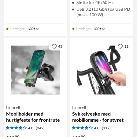
Støtte for 4K/60 Hz
USB 3.2 (10 Gb/s) og USB PD
(maks. 100 W)
Nettlager
:
100+ st
Nettlager
:
100+ st
43
11
Linocell
Linocell
Mobilholder med
Sykkelveske med
hurtigfeste for frontrute
mobillomme - for styret
4.0
(349)
4.0
(112)