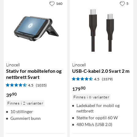
160
5
Linocell
Linocell
Stativ for mobiltelefon og
USB-C-kabel 2.0 Svart 2 m
nettbrett Svart
4.5
(3379)
4.5
(1035)
90
179
90
39
Finnes i 8 varianter
Finnes i 2 varianter
Ladekabel for mobil og
nettbrett
10 stillinger
Støtte for opptil 60 W
Gummiert bunn
480 Mb/s (USB 2.0)