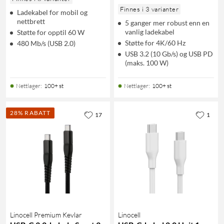
Finnes i 3 varianter
Ladekabel for mobil og
nettbrett
5 ganger mer robust enn en
vanlig ladekabel
Støtte for opptil 60 W
Støtte for 4K/60 Hz
480 Mb/s (USB 2.0)
USB 3.2 (10 Gb/s) og USB PD
(maks. 100 W)
Nettlager
:
100+ st
Nettlager
:
100+ st
28% RABATT
17
1
Linocell Premium Kevlar
Linocell