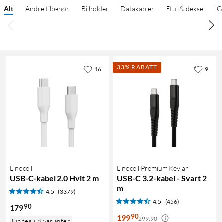
Alt
Andre tilbehør
Bilholder
Datakabler
Etui & deksel
G
33% RABATT
16
9
Linocell
Linocell Premium Kevlar
USB-C-kabel 2.0 Hvit 2 m
USB-C 3.2-kabel - Svart 2
m
4.5
(3379)
4.5
(456)
90
179
90
199
299,90
Finnes i 8 varianter