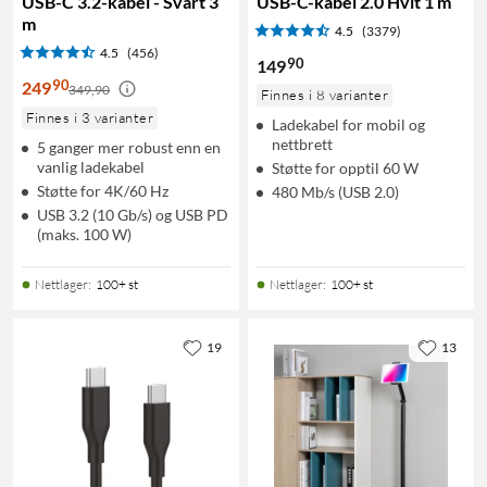
USB-C 3.2-kabel - Svart 3
USB-C-kabel 2.0 Hvit 1 m
m
4.5
(3379)
4.5
(456)
90
149
90
249
349,90
Finnes i 8 varianter
Finnes i 3 varianter
Ladekabel for mobil og
nettbrett
5 ganger mer robust enn en
vanlig ladekabel
Støtte for opptil 60 W
Støtte for 4K/60 Hz
480 Mb/s (USB 2.0)
USB 3.2 (10 Gb/s) og USB PD
(maks. 100 W)
Nettlager
:
100+ st
Nettlager
:
100+ st
19
13