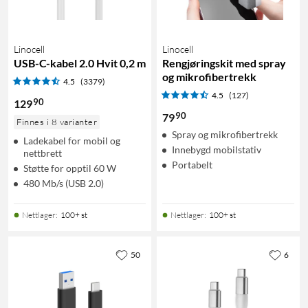
Linocell
Linocell
USB-C-kabel 2.0 Hvit 0,2 m
Rengjøringskit med spray
og mikrofibertrekk
4.5
(3379)
4.5
(127)
90
129
90
79
Finnes i 8 varianter
Spray og mikrofibertrekk
Ladekabel for mobil og
Innebygd mobilstativ
nettbrett
Portabelt
Støtte for opptil 60 W
480 Mb/s (USB 2.0)
Nettlager
:
100+ st
Nettlager
:
100+ st
50
6