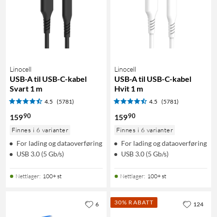
Linocell
Linocell
USB-A til USB-C-kabel
USB-A til USB-C-kabel
Svart 1 m
Hvit 1 m
4.5
(5781)
4.5
(5781)
90
90
159
159
Finnes i 6 varianter
Finnes i 6 varianter
For lading og dataoverføring
For lading og dataoverføring
USB 3.0 (5 Gb/s)
USB 3.0 (5 Gb/s)
Nettlager
:
100+ st
Nettlager
:
100+ st
30% RABATT
6
124