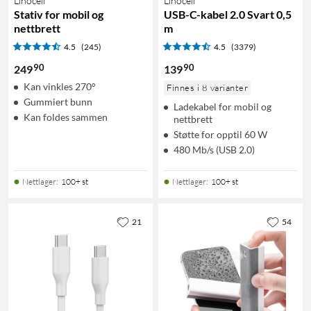
Linocell
Linocell
Stativ for mobil og
USB-C-kabel 2.0 Svart 0,5
nettbrett
m
4.5
(245)
4.5
(3379)
90
90
249
139
Kan vinkles 270°
Finnes i 8 varianter
Gummiert bunn
Ladekabel for mobil og
Kan foldes sammen
nettbrett
Støtte for opptil 60 W
480 Mb/s (USB 2.0)
Nettlager
:
100+ st
Nettlager
:
100+ st
21
54