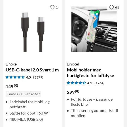
1
61
Linocell
Linocell
USB-C-kabel 2.0 Svart 1 m
Mobilholder med
hurtigfeste for luftdyse
4.5
(3379)
4.5
(1264)
90
149
90
299
Finnes i 8 varianter
For luftdyse – passer de
Ladekabel for mobil og
fleste biler
nettbrett
Tilpasser seg automatisk til
Støtte for opptil 60 W
mobilen
480 Mb/s (USB 2.0)