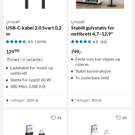
Linocell
Linocell
USB-C-kabel 2.0 Svart 0,2
Stabilt gulvstativ for
m
nettbrett 4,7–12,9"
4.5
(3379)
4.5
(63)
90
129
799
,
-
Feste som kan vippes og
Finnes i 8 varianter
roteres
Ladekabel for mobil og
Stabil konstruksjon
nettbrett
To justerbare ledd
Støtte for opptil 60 W
480 Mb/s (USB 2.0)
Nettlager
:
100+ st
Nettlager
:
50+ st
41
20