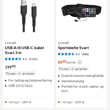
Linocell
Linocell
USB-A til USB-C-kabel
Sportsbelte Svart
Svart 3 m
4.5
(488)
4.5
(5781)
90
89
129,90
90
199
Finnes i 2 varianter
Finnes i 6 varianter
Elastisk lomme med glidelås
For lading og dataoverføring
Vannbestandig
USB 3.0 (5 Gb/s)
Perfekt for mobil, nøkler og
kort
Nettlager
:
100+ st
Nettlager
:
100+ st