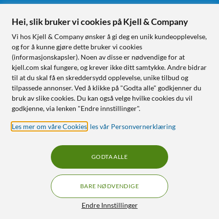
Hei, slik bruker vi cookies på Kjell & Company
Følg oss
Vi hos Kjell & Company ønsker å gi deg en unik kundeopplevelse,
og for å kunne gjøre dette bruker vi cookies
(informasjonskapsler). Noen av disse er nødvendige for at
kjell.com skal fungere, og krever ikke ditt samtykke. Andre bidrar
Handle fra:
til at du skal få en skreddersydd opplevelse, unike tilbud og
tilpassede annonser. Ved å klikke på "Godta alle" godkjenner du
Sverige
bruk av slike cookies. Du kan også velge hvilke cookies du vil
Norge
godkjenne, via lenken "Endre innstillinger".
Les mer om våre Cookies
,
les vår Personvernerklæring
GODTA ALLE
BARE NØDVENDIGE
RÅD OG TILBEHØR TIL
HJEMMEELEKTRONIKK
Filtre
Endre Innstillinger
© Copyright
2026
Kjell & Company