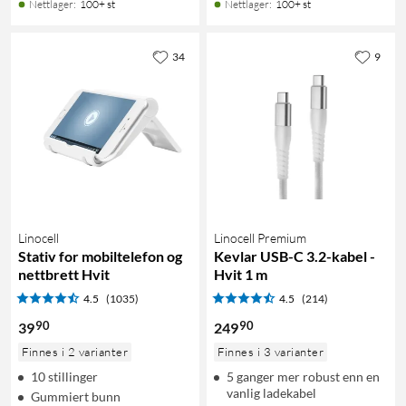
Nettlager
:
100+ st
Nettlager
:
100+ st
34
9
Linocell
Linocell Premium
Stativ for mobiltelefon og
Kevlar USB-C 3.2-kabel -
nettbrett Hvit
Hvit 1 m
4.5
(1035)
4.5
(214)
90
90
39
249
Finnes i 2 varianter
Finnes i 3 varianter
10 stillinger
5 ganger mer robust enn en
vanlig ladekabel
Gummiert bunn