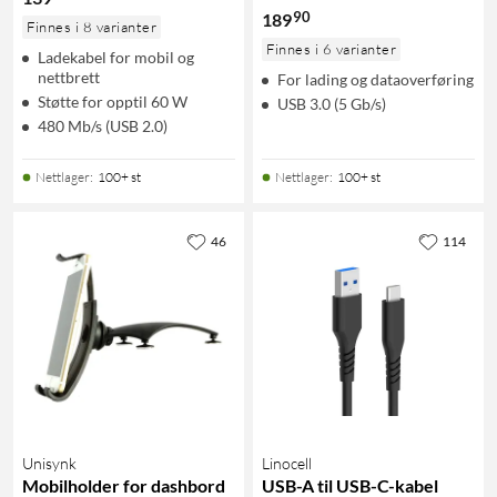
90
189
Finnes i 8 varianter
Finnes i 6 varianter
Ladekabel for mobil og
nettbrett
For lading og dataoverføring
Støtte for opptil 60 W
USB 3.0 (5 Gb/s)
480 Mb/s (USB 2.0)
Nettlager
:
100+ st
Nettlager
:
100+ st
46
114
Unisynk
Linocell
Mobilholder for dashbord
USB-A til USB-C-kabel