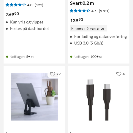
Svart 0,2 m
4.0
(122)
4.5
(5781)
90
369
90
139
Kan vris og vippes
Festes på dashbordet
Finnes i 6 varianter
For lading og dataoverføring
USB 3.0 (5 Gb/s)
Nettlager
:
5+ st
Nettlager
:
100+ st
79
4