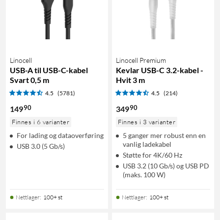
Linocell
Linocell Premium
USB-A til USB-C-kabel
Kevlar USB-C 3.2-kabel -
Svart 0,5 m
Hvit 3 m
4.5
(5781)
4.5
(214)
90
90
149
349
Finnes i 6 varianter
Finnes i 3 varianter
For lading og dataoverføring
5 ganger mer robust enn en
vanlig ladekabel
USB 3.0 (5 Gb/s)
Støtte for 4K/60 Hz
USB 3.2 (10 Gb/s) og USB PD
(maks. 100 W)
Nettlager
:
100+ st
Nettlager
:
100+ st