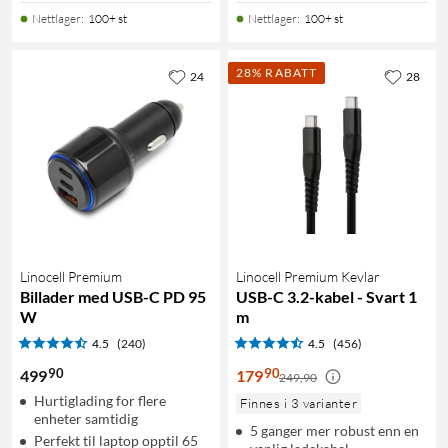
Nettlager
:
100+ st
Nettlager
:
100+ st
28% RABATT
24
28
Linocell Premium
Linocell Premium Kevlar
Billader med USB-C PD 95
USB-C 3.2-kabel - Svart 1
W
m
4.5
(240)
4.5
(456)
90
90
499
179
249,90
Hurtiglading for flere
Finnes i 3 varianter
enheter samtidig
5 ganger mer robust enn en
Perfekt til laptop opptil 65