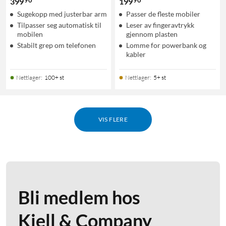
90
90
399
199
Sugekopp med justerbar arm
Passer de fleste mobiler
Tilpasser seg automatisk til
Leser av fingeravtrykk
mobilen
gjennom plasten
Stabilt grep om telefonen
Lomme for powerbank og
kabler
Nettlager
:
100+ st
Nettlager
:
5+ st
VIS FLERE
Bli medlem hos
Kjell & Company