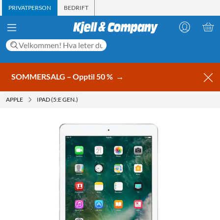
PRIVATPERSON
BEDRIFT
SOMMERSALG – Opptil 50 %
→
APPLE
IPAD (5:E GEN.)