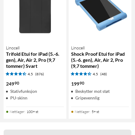
Linocell
Linocell
Trifold Etui for iPad (5.-6.
Shock Proof Etui for iPad
gen), Air, Air 2, Pro (9,7
(5.-6. gen), Air, Air 2, Pro
tommer) Svart
(9,7 tommer)
4.5
(876)
4.5
(48)
90
90
249
199
Stativfunksjon
Beskytter mot støt
PU-skinn
Gripevennlig
Nettlager
:
100+ st
Nettlager
:
5+ st