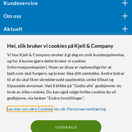
Kundeservice
Om oss
Aktuelt
Hei, slik bruker vi cookies på Kjell & Company
Følg oss
Vi hos Kjell & Company ønsker å gi deg en unik kundeopplevelse,
og for å kunne gjøre dette bruker vi cookies
(informasjonskapsler). Noen av disse er nødvendige for at
kjell.com skal fungere, og krever ikke ditt samtykke. Andre bidrar
Handle fra:
til at du skal få en skreddersydd opplevelse, unike tilbud og
tilpassede annonser. Ved å klikke på "Godta alle" godkjenner du
Sverige
bruk av slike cookies. Du kan også velge hvilke cookies du vil
Norge
godkjenne, via lenken "Endre innstillinger".
Les mer om våre Cookies
,
les vår Personvernerklæring
GODTA ALLE